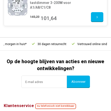
tastdimmer 3-200W voor
A1/A8/C1/C8
145,20
101,64
, morgen in huis*
30 dagen retourrecht
Vertrouwd online sinds 20
Op de hoogte blijven van acties en nieuwe
ontwikkelingen?
Abonneer
Klantenservice
nu telefonisch niet bereikbaar