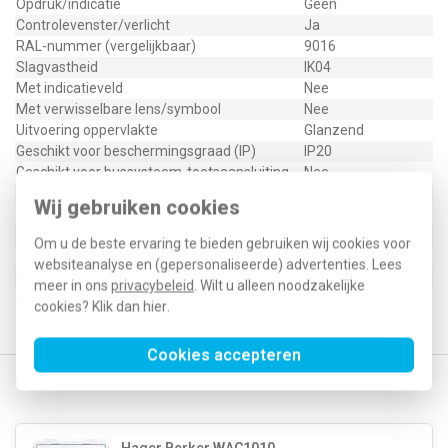
Opdruk/indicatie
Geen
Controlevenster/verlicht
Ja
RAL-nummer (vergelijkbaar)
9016
Slagvastheid
IK04
Met indicatieveld
Nee
Met verwisselbare lens/symbool
Nee
Uitvoering oppervlakte
Glanzend
Geschikt voor beschermingsgraad (IP)
IP20
Geschikt voor bussysteem-toetsaansluiting
Nee
Aftastsymbool / barrièrevrij
Nee
Wij gebruiken cookies
Antibacteriële behandeling
Nee
Om u de beste ervaring te bieden gebruiken wij cookies voor
Type / SKU (MPN)
WAN7050WG
websiteanalyse en (gepersonaliseerde) advertenties. Lees
EAN (GTIN-13)
3250610063279
meer in ons
privacybeleid
. Wilt u alleen noodzakelijke
Klusspullen artikelnummer
596839
cookies? Klik dan
hier
.
Cookies accepteren
Gerelateerde producten