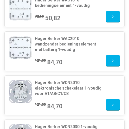
Hager Berker WAC1010
bedieningselement 1-voudig
72,60
50,82
Hager Berker WAC2010
wandzender bedieningselement
met batterij 1-voudig
121,00
84,70
Hager Berker WDN2010
elektronische schakelaar 1-voudig
voor A1/A8/C1/C8
121,00
84,70
Hager Berker WDN2030 1-voudig