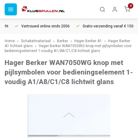
0
cht
Vertrouwd online sinds 2006
Gratis verzending vanaf € 150
Home
Schakelmateriaal
Berker
Hager Berker A1
Hager Berker
A1 lichtwit glans
Hager Berker WAN7050WG knop met pijlsymbolen voor
bedieningselement 1-voudig A1/A8/C1/C8 lichtwit glans
Hager Berker WAN7050WG knop met
pijlsymbolen voor bedieningselement 1-
voudig A1/A8/C1/C8 lichtwit glans