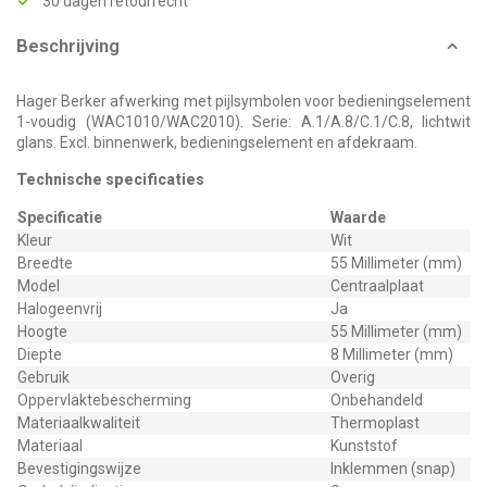
30 dagen retourrecht
Beschrijving
Hager Berker afwerking met pijlsymbolen voor bedieningselement
1-voudig (WAC1010/WAC2010). Serie: A.1/A.8/C.1/C.8, lichtwit
glans. Excl. binnenwerk, bedieningselement en afdekraam.
Technische specificaties
Specificatie
Waarde
Kleur
Wit
Breedte
55 Millimeter (mm)
Model
Centraalplaat
Halogeenvrij
Ja
Hoogte
55 Millimeter (mm)
Diepte
8 Millimeter (mm)
Gebruik
Overig
Oppervlaktebescherming
Onbehandeld
Materiaalkwaliteit
Thermoplast
Materiaal
Kunststof
Bevestigingswijze
Inklemmen (snap)