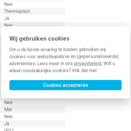
Nee
Thermoplast
Ja
Nee
Nee
Wij gebruiken cookies
Geen
Ja
Om u de beste ervaring te bieden gebruiken wij
Kunststof
cookies voor websiteanalyse en (gepersonaliseerde)
16000 Milliampère (mA)
advertenties. Lees meer in ons
privacybeleid
. Wilt u
Klauw-/schroefbevestiging
alleen noodzakelijke cookies? Klik dan
hier
.
Geen
7021
Cookies accepteren
IK05
Nee
Nee
Mat
Nee
Ja
IP21