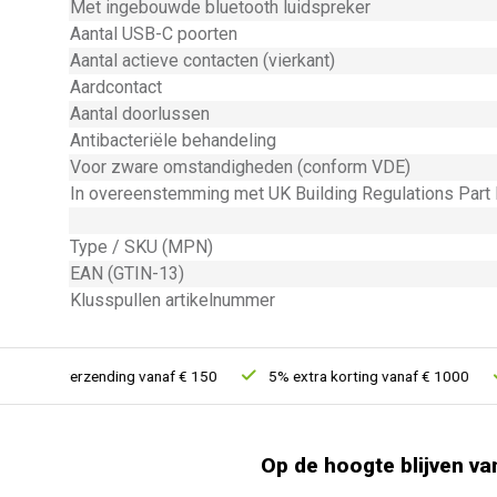
Met ingebouwde bluetooth luidspreker
Aantal USB-C poorten
Aantal actieve contacten (vierkant)
Aardcontact
Aantal doorlussen
Antibacteriële behandeling
Voor zware omstandigheden (conform VDE)
In overeenstemming met UK Building Regulations Part
Type / SKU (MPN)
EAN (GTIN-13)
Klusspullen artikelnummer
atis verzending vanaf € 150
5% extra korting vanaf € 1000
Vo
Op de hoogte blijven va