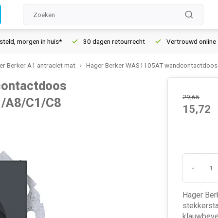
orgen in huis*
30 dagen retourrecht
Vertrouwd online sinds 
r Berker A1 antraciet mat
Hager Berker WAS1105AT wandcontactdoos r
ontactdoos
29,65
1/A8/C1/C8
15,72
-
Hager Ber
stekkersta
klauwbeve