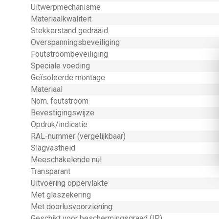
Uitwerpmechanisme
Materiaalkwaliteit
Stekkerstand gedraaid
Overspanningsbeveiliging
Foutstroombeveiliging
Speciale voeding
Geïsoleerde montage
Materiaal
Nom. foutstroom
Bevestigingswijze
Opdruk/indicatie
RAL-nummer (vergelijkbaar)
Slagvastheid
Meeschakelende nul
Transparant
Uitvoering oppervlakte
Met glaszekering
Met doorlusvoorziening
Geschikt voor beschermingsgraad (IP)