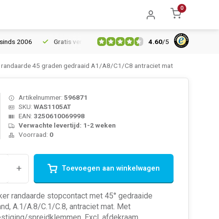
0
4.60
/
5
2006
Gratis verzending vanaf € 150
5% extra korting vanaf € 
andaarde 45 graden gedraaid A1/A8/C1/C8 antraciet mat
Artikelnummer:
596871
SKU:
WAS1105AT
EAN:
3250610069998
Verwachte levertijd: 1-2 weken
Voorraad:
0
+
Toevoegen aan winkelwagen
ker randaarde stopcontact met 45° gedraaide
nd, A.1/A.8/C.1/C.8, antraciet mat. Met
stiging/spreidklemmen. Excl. afdekraam.