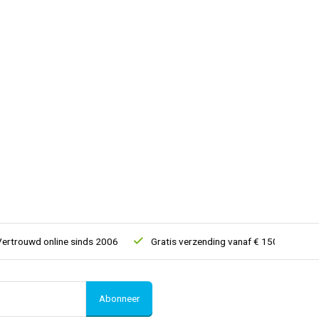
uwd online sinds 2006
Gratis verzending vanaf € 150
5% extr
Abonneer