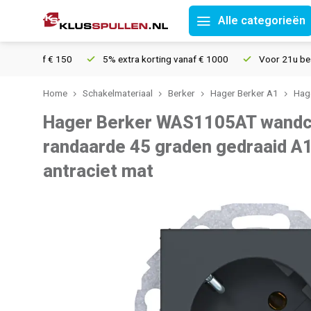
Alle categorieën
anaf € 150
5% extra korting vanaf € 1000
Voor 21u besteld, m
Home
Schakelmateriaal
Berker
Hager Berker A1
Hage
Hager Berker WAS1105AT wandc
randaarde 45 graden gedraaid A
antraciet mat