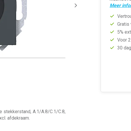
Meer info
Vertro
Gratis
5% ext
Voor 2
30 dag
 stekkerstand, A.1/A.8/C.1/C.8,
xcl. afdekraam.