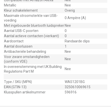
Compatible met Amazon Alexa
Nee
Metallic
Nee
Kleur schakelelement
Overig
Maximale stroomsterkte van USB-
0 Ampère (A)
voeding
Met ingebouwde bluetooth luidspreker
Nee
Aantal USB-C poorten
0
Aantal actieve contacten (vierkant)
0
Aardcontact
Randaarde clips
Aantal doorlussen
1
Antibacteriële behandeling
Nee
Voor zware omstandigheden
Nee
(conform VDE)
In overeenstemming met UK Building
Nee
Regulations Part M
Type / SKU (MPN)
WAS1201BG
EAN (GTIN-13)
3250610069615
Klusspullen artikelnummer
596916