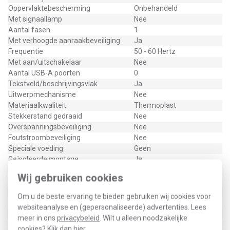
Oppervlaktebescherming
Onbehandeld
Met signaallamp
Nee
Aantal fasen
1
Met verhoogde aanraakbeveiliging
Ja
Frequentie
50 - 60 Hertz
Met aan/uitschakelaar
Nee
Aantal USB-A poorten
0
Tekstveld/beschrijvingsvlak
Ja
Uitwerpmechanisme
Nee
Materiaalkwaliteit
Thermoplast
Stekkerstand gedraaid
Nee
Overspanningsbeveiliging
Nee
Foutstroombeveiliging
Nee
Speciale voeding
Geen
Geïsoleerde montage
Ja
Materiaal
Kunststof
Wij gebruiken cookies
Nom. foutstroom
16000 Milliampère (mA)
Bevestigingswijze
Klauw-/schroefbevestiging
Om u de beste ervaring te bieden gebruiken wij cookies voor
Opdruk/indicatie
Geen
websiteanalyse en (gepersonaliseerde) advertenties. Lees
RAL-nummer (vergelijkbaar)
9005
meer in ons
privacybeleid
. Wilt u alleen noodzakelijke
Slagvastheid
IK05
cookies? Klik dan
hier
.