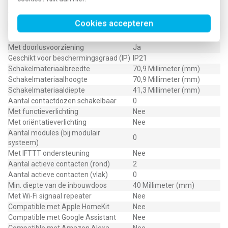
Meeschakelende nul
Nee
Transparant
Nee
Cookies accepteren
Uitvoering oppervlakte
Glanzend
Met glaszekering
Nee
Met doorlusvoorziening
Ja
Geschikt voor beschermingsgraad (IP)
IP21
Schakelmateriaalbreedte
70,9 Millimeter (mm)
Schakelmateriaalhoogte
70,9 Millimeter (mm)
Schakelmateriaaldiepte
41,3 Millimeter (mm)
Aantal contactdozen schakelbaar
0
Met functieverlichting
Nee
Met oriëntatieverlichting
Nee
Aantal modules (bij modulair
0
systeem)
Met IFTTT ondersteuning
Nee
Aantal actieve contacten (rond)
2
Aantal actieve contacten (vlak)
0
Min. diepte van de inbouwdoos
40 Millimeter (mm)
Met Wi-Fi signaal repeater
Nee
Compatible met Apple HomeKit
Nee
Compatible met Google Assistant
Nee