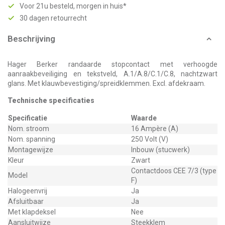
Voor 21u besteld, morgen in huis*
30 dagen retourrecht
Beschrijving
Hager Berker randaarde stopcontact met verhoogde
aanraakbeveiliging en tekstveld, A.1/A.8/C.1/C.8, nachtzwart
glans. Met klauwbevestiging/spreidklemmen. Excl. afdekraam.
Technische specificaties
Specificatie
Waarde
Nom. stroom
16 Ampère (A)
Nom. spanning
250 Volt (V)
Montagewijze
Inbouw (stucwerk)
Kleur
Zwart
Contactdoos CEE 7/3 (type
Model
F)
Halogeenvrij
Ja
Afsluitbaar
Ja
Met klapdeksel
Nee
Aansluitwijze
Steekklem