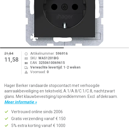
21,84
Artikelnummer:
596916
SKU:
WAS1201BG
11,58
EAN:
3250610069615
Verwachte levertijd: 1-2 weken
Voorraad:
0
Hager Berker randaarde stopcontact met verhoogde
aanraakbeveiliging en tekstveld, A.1/A.8/C.1/C.8, nachtzwart
glans. Met klauwbevestiging/spreidklemmen. Excl. afdekraam.
Meer informatie »
Vertrouwd online sinds 2006
Gratis verzending vanaf € 150
5% extra korting vanaf € 1000