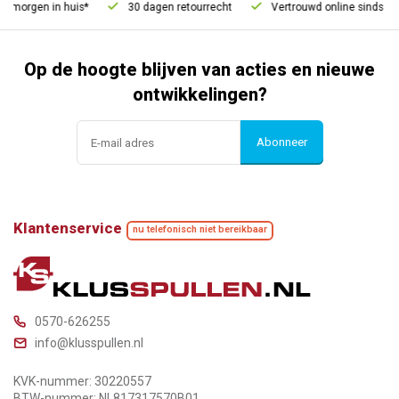
 morgen in huis*
30 dagen retourrecht
Vertrouwd online sinds 200
Op de hoogte blijven van acties en nieuwe
ontwikkelingen?
Abonneer
Klantenservice
nu telefonisch niet bereikbaar
0570-626255
info@klusspullen.nl
KVK-nummer: 30220557
BTW-nummer: NL817317570B01