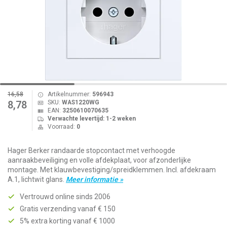
16,58
Artikelnummer:
596943
SKU:
WAS1220WG
8,78
EAN:
3250610070635
Verwachte levertijd: 1-2 weken
Voorraad:
0
Hager Berker randaarde stopcontact met verhoogde
aanraakbeveiliging en volle afdekplaat, voor afzonderlijke
montage. Met klauwbevestiging/spreidklemmen. Incl. afdekraam
A.1, lichtwit glans.
Meer informatie »
Vertrouwd online sinds 2006
Gratis verzending vanaf € 150
5% extra korting vanaf € 1000