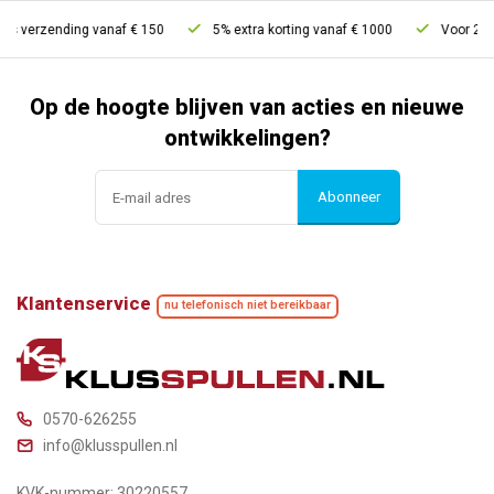
s verzending vanaf € 150
5% extra korting vanaf € 1000
Voor 21u b
Op de hoogte blijven van acties en nieuwe
ontwikkelingen?
Abonneer
Klantenservice
nu telefonisch niet bereikbaar
0570-626255
info@klusspullen.nl
KVK-nummer: 30220557