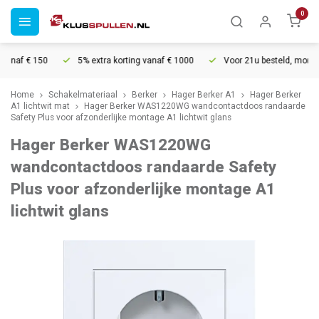
0
naf € 150
5% extra korting vanaf € 1000
Voor 21u besteld, morgen i
Home
Schakelmateriaal
Berker
Hager Berker A1
Hager Berker
A1 lichtwit mat
Hager Berker WAS1220WG wandcontactdoos randaarde
Safety Plus voor afzonderlijke montage A1 lichtwit glans
Hager Berker WAS1220WG
wandcontactdoos randaarde Safety
Plus voor afzonderlijke montage A1
lichtwit glans