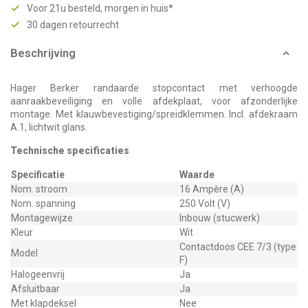
Voor 21u besteld, morgen in huis*
30 dagen retourrecht
Beschrijving
Hager Berker randaarde stopcontact met verhoogde
aanraakbeveiliging en volle afdekplaat, voor afzonderlijke
montage. Met klauwbevestiging/spreidklemmen. Incl. afdekraam
A.1, lichtwit glans.
Technische specificaties
Specificatie
Waarde
Nom. stroom
16 Ampère (A)
Nom. spanning
250 Volt (V)
Montagewijze
Inbouw (stucwerk)
Kleur
Wit
Contactdoos CEE 7/3 (type
Model
F)
Halogeenvrij
Ja
Afsluitbaar
Ja
Met klapdeksel
Nee