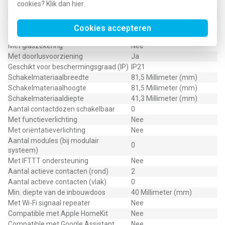
Slagvastheid
cookies? Klik dan
hier
.
IK05
Meeschakelende nul
Nee
Transparant
Nee
Cookies accepteren
Uitvoering oppervlakte
Glanzend
Met glaszekering
Nee
Met doorlusvoorziening
Ja
Geschikt voor beschermingsgraad (IP)
IP21
Schakelmateriaalbreedte
81,5 Millimeter (mm)
Schakelmateriaalhoogte
81,5 Millimeter (mm)
Schakelmateriaaldiepte
41,3 Millimeter (mm)
Aantal contactdozen schakelbaar
0
Met functieverlichting
Nee
Met oriëntatieverlichting
Nee
Aantal modules (bij modulair
0
systeem)
Met IFTTT ondersteuning
Nee
Aantal actieve contacten (rond)
2
Aantal actieve contacten (vlak)
0
Min. diepte van de inbouwdoos
40 Millimeter (mm)
Met Wi-Fi signaal repeater
Nee
Compatible met Apple HomeKit
Nee
Compatible met Google Assistant
Nee