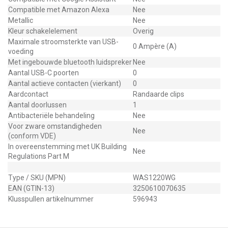
Compatible met Amazon Alexa
Nee
Metallic
Nee
Kleur schakelelement
Overig
Maximale stroomsterkte van USB-
0 Ampère (A)
voeding
Met ingebouwde bluetooth luidspreker
Nee
Aantal USB-C poorten
0
Aantal actieve contacten (vierkant)
0
Aardcontact
Randaarde clips
Aantal doorlussen
1
Antibacteriële behandeling
Nee
Voor zware omstandigheden
Nee
(conform VDE)
In overeenstemming met UK Building
Nee
Regulations Part M
Type / SKU (MPN)
WAS1220WG
EAN (GTIN-13)
3250610070635
Klusspullen artikelnummer
596943