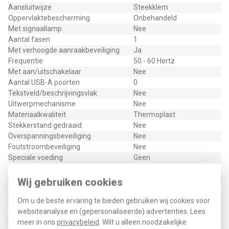
Aansluitwijze
Steekklem
Oppervlaktebescherming
Onbehandeld
Met signaallamp
Nee
Aantal fasen
1
Met verhoogde aanraakbeveiliging
Ja
Frequentie
50 - 60 Hertz
Met aan/uitschakelaar
Nee
Aantal USB-A poorten
0
Tekstveld/beschrijvingsvlak
Nee
Uitwerpmechanisme
Nee
Materiaalkwaliteit
Thermoplast
Stekkerstand gedraaid
Nee
Overspanningsbeveiliging
Nee
Foutstroombeveiliging
Nee
Speciale voeding
Geen
Geïsoleerde montage
Ja
Materiaal
Kunststof
Wij gebruiken cookies
Nom. foutstroom
16000 Milliampère (mA)
Bevestigingswijze
Om u de beste ervaring te bieden gebruiken wij cookies voor
Klauw-/schroefbevestiging
Opdruk/indicatie
websiteanalyse en (gepersonaliseerde) advertenties. Lees
Geen
RAL-nummer (vergelijkbaar)
meer in ons
privacybeleid
. Wilt u alleen noodzakelijke
9016