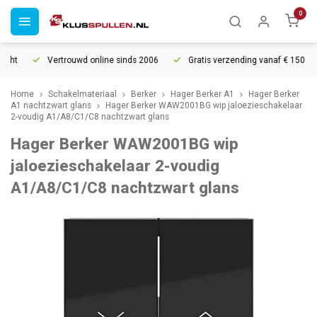
0
ht
Vertrouwd online sinds 2006
Gratis verzending vanaf € 150
Home
Schakelmateriaal
Berker
Hager Berker A1
Hager Berker
A1 nachtzwart glans
Hager Berker WAW2001BG wip jaloezieschakelaar
2-voudig A1/A8/C1/C8 nachtzwart glans
Hager Berker WAW2001BG wip
jaloezieschakelaar 2-voudig
A1/A8/C1/C8 nachtzwart glans