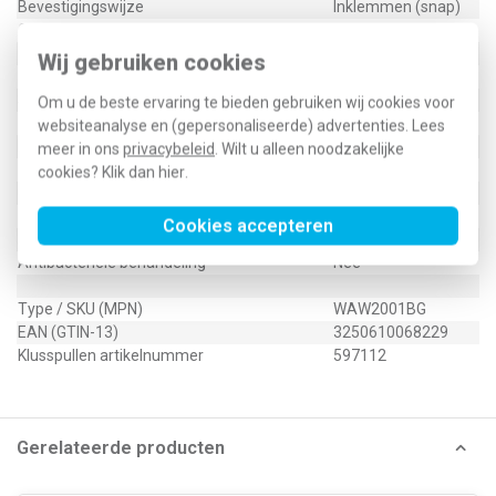
Bevestigingswijze
Inklemmen (snap)
Opdruk/indicatie
Symbool "pijlen"
Controlevenster/verlicht
Nee
Wij gebruiken cookies
RAL-nummer (vergelijkbaar)
9005
Slagvastheid
IK05
Om u de beste ervaring te bieden gebruiken wij cookies voor
Met indicatieveld
Nee
websiteanalyse en (gepersonaliseerde) advertenties. Lees
Met verwisselbare lens/symbool
Nee
meer in ons
privacybeleid
. Wilt u alleen noodzakelijke
Uitvoering oppervlakte
Glanzend
cookies? Klik dan
hier
.
Geschikt voor beschermingsgraad (IP)
IP20
Geschikt voor bussysteem-toetsaansluiting
Nee
Cookies accepteren
Aftastsymbool / barrièrevrij
Nee
Antibacteriële behandeling
Nee
Type / SKU (MPN)
WAW2001BG
EAN (GTIN-13)
3250610068229
Klusspullen artikelnummer
597112
Gerelateerde producten