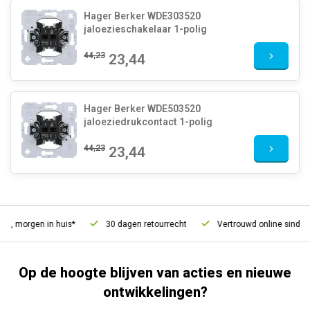
Hager Berker WDE303520
jaloezieschakelaar 1-polig
44,23
23,44
Hager Berker WDE503520
jaloeziedrukcontact 1-polig
44,23
23,44
d, morgen in huis*
30 dagen retourrecht
Vertrouwd online sinds 2
Op de hoogte blijven van acties en nieuwe
ontwikkelingen?