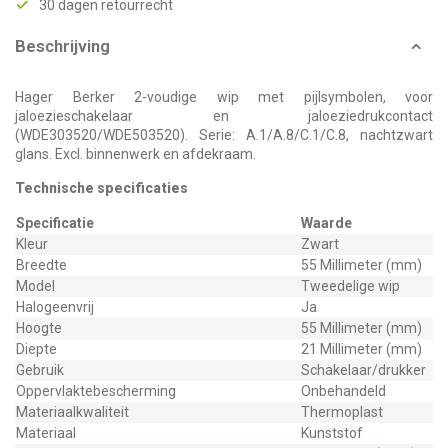
30 dagen retourrecht
Beschrijving
Hager Berker 2-voudige wip met pijlsymbolen, voor
jaloezieschakelaar en jaloeziedrukcontact
(WDE303520/WDE503520). Serie: A.1/A.8/C.1/C.8, nachtzwart
glans. Excl. binnenwerk en afdekraam.
Technische specificaties
Specificatie
Waarde
Kleur
Zwart
Breedte
55 Millimeter (mm)
Model
Tweedelige wip
Halogeenvrij
Ja
Hoogte
55 Millimeter (mm)
Diepte
21 Millimeter (mm)
Gebruik
Schakelaar/drukker
Oppervlaktebescherming
Onbehandeld
Materiaalkwaliteit
Thermoplast
Materiaal
Kunststof