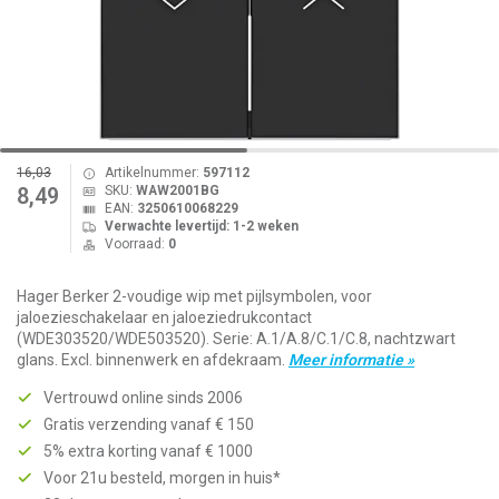
16,03
Artikelnummer:
597112
SKU:
WAW2001BG
8,49
EAN:
3250610068229
Verwachte levertijd: 1-2 weken
Voorraad:
0
Hager Berker 2-voudige wip met pijlsymbolen, voor
jaloezieschakelaar en jaloeziedrukcontact
(WDE303520/WDE503520). Serie: A.1/A.8/C.1/C.8, nachtzwart
glans. Excl. binnenwerk en afdekraam.
Meer informatie »
Vertrouwd online sinds 2006
Gratis verzending vanaf € 150
5% extra korting vanaf € 1000
Voor 21u besteld, morgen in huis*