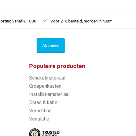
ng vanaf € 1000
Voor 21u besteld, morgen in huis*
30 dagen 
Abonneer
Populaire producten
Schakelmateriaal
Groepenkasten
Installatiemateriaal
Draad & kabel
Verlichting
Ventilatie