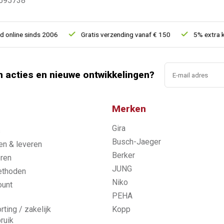
595738
ine sinds 2006
Gratis verzending vanaf € 150
5% extra korti
n acties en nieuwe ontwikkelingen?
Merken
Gira
s
Busch-Jaeger
n & leveren
Berker
ren
JUNG
ethoden
Niko
ount
PEHA
rting / zakelijk
Kopp
ruik