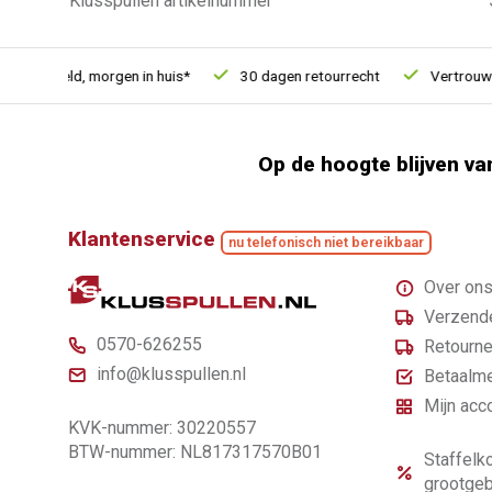
Klusspullen artikelnummer
besteld, morgen in huis*
30 dagen retourrecht
Vertrouwd onl
Op de hoogte blijven va
Klantenservice
nu telefonisch niet bereikbaar
Over on
Verzende
0570-626255
Retourne
info@klusspullen.nl
Betaalm
Mijn acc
KVK-nummer: 30220557
BTW-nummer: NL817317570B01
Staffelko
grootgeb