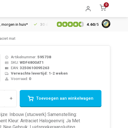
0
4.60
/
5
n in huis*
30 dagen retourrecht
Vertrouwd online sinds 2006
aciet mat
Artikelnummer:
595738
SKU:
WDF4800AT1
EAN:
3250610095263
Verwachte levertijd: 1-2 weken
Voorraad:
0
+
Toevoegen aan winkelwagen
jze: Inbouw (stucwerk) Samenstelling:
nt Kleur: Antraciet Halogeenvrij: Ja Met
: Nee Gebruik: Luidsprekeraansluiting