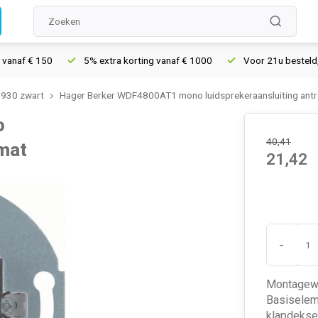
f € 150
5% extra korting vanaf € 1000
Voor 21u besteld, morge
1930 zwart
Hager Berker WDF4800AT1 mono luidsprekeraansluiting antr
o
40,41
 mat
21,42
-
Montagewi
Basiseleme
klapdeksel