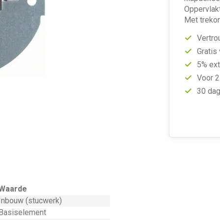
Oppervlak
Met trekon
Vertro
Gratis
5% ext
Voor 2
30 dag
Waarde
Inbouw (stucwerk)
Basiselement