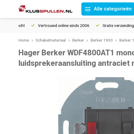
Alle categorieën
ourrecht
Vertrouwd online sinds 2006
Gratis verzending vana
Home
Schakelmateriaal
Berker
Berker 1930
Berker 
Hager Berker WDF4800AT1 mon
luidsprekeraansluiting antraciet