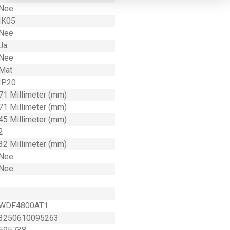
Nee
IK05
Nee
Ja
Nee
Mat
IP20
71 Millimeter (mm)
71 Millimeter (mm)
45 Millimeter (mm)
2
32 Millimeter (mm)
Nee
Nee
WDF4800AT1
3250610095263