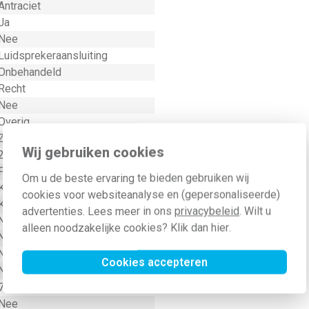
Antraciet
Ja
Nee
Luidsprekeraansluiting
Onbehandeld
Recht
Nee
Overig
Zonder label
Wij gebruiken cookies
2
Female
Om u de beste ervaring te bieden gebruiken wij
Kunststof
cookies voor websiteanalyse en (gepersonaliseerde)
Klauwbevestiging
advertenties. Lees meer in ons
privacybeleid
. Wilt u
Nee
alleen noodzakelijke cookies? Klik dan
hier
.
Nee
Nee
Cookies accepteren
Nee
7021
Nee