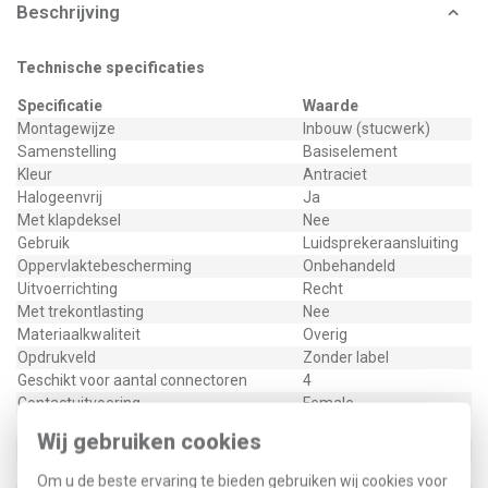
Beschrijving
Technische specificaties
Specificatie
Waarde
Montagewijze
Inbouw (stucwerk)
Samenstelling
Basiselement
Kleur
Antraciet
Halogeenvrij
Ja
Met klapdeksel
Nee
Gebruik
Luidsprekeraansluiting
Oppervlaktebescherming
Onbehandeld
Uitvoerrichting
Recht
Met trekontlasting
Nee
Materiaalkwaliteit
Overig
Opdrukveld
Zonder label
Geschikt voor aantal connectoren
4
Contactuitvoering
Female
Materiaal
Kunststof
Wij gebruiken cookies
Bevestigingswijze
Klauwbevestiging
Bussen afgeschermd
Nee
Om u de beste ervaring te bieden gebruiken wij cookies voor