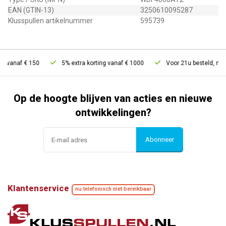
EAN (GTIN-13)
3250610095287
Klusspullen artikelnummer
595739
 vanaf € 150
5% extra korting vanaf € 1000
Voor 21u besteld, morg
Op de hoogte blijven van acties en nieuwe
ontwikkelingen?
Abonneer
Klantenservice
nu telefonisch niet bereikbaar