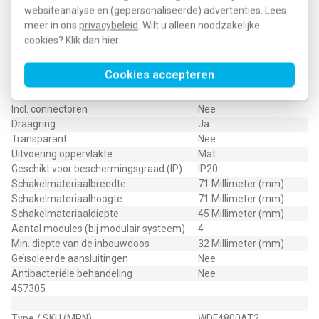
Afgeschermde behuizing
Nee
websiteanalyse en (gepersonaliseerde) advertenties. Lees
Met verlichting
Nee
meer in ons
privacybeleid
. Wilt u alleen noodzakelijke
Kroonsteen
Nee
cookies? Klik dan
hier
.
RAL-nummer (vergelijkbaar)
7021
Met stofbescherming
Nee
Cookies accepteren
Met opdruk
Nee
Slagvastheid
IK05
Incl. connectoren
Nee
Draagring
Ja
Transparant
Nee
Uitvoering oppervlakte
Mat
Geschikt voor beschermingsgraad (IP)
IP20
Schakelmateriaalbreedte
71 Millimeter (mm)
Schakelmateriaalhoogte
71 Millimeter (mm)
Schakelmateriaaldiepte
45 Millimeter (mm)
Aantal modules (bij modulair systeem)
4
Min. diepte van de inbouwdoos
32 Millimeter (mm)
Geïsoleerde aansluitingen
Nee
Antibacteriële behandeling
Nee
457305
Type / SKU (MPN)
WDF4800AT2