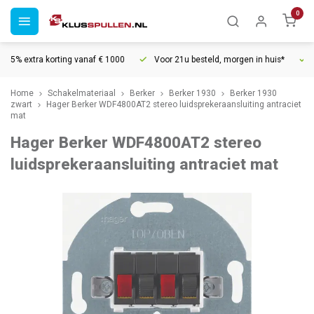
0
5% extra korting vanaf € 1000
Voor 21u besteld, morgen in huis*
30
Home
Schakelmateriaal
Berker
Berker 1930
Berker 1930
zwart
Hager Berker WDF4800AT2 stereo luidsprekeraansluiting antraciet
mat
Hager Berker WDF4800AT2 stereo
luidsprekeraansluiting antraciet mat