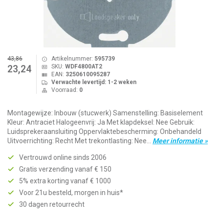
43,86
Artikelnummer:
595739
SKU:
WDF4800AT2
23,24
EAN:
3250610095287
Verwachte levertijd: 1-2 weken
Voorraad:
0
Montagewijze: Inbouw (stucwerk) Samenstelling: Basiselement
Kleur: Antraciet Halogeenvrij: Ja Met klapdeksel: Nee Gebruik:
Luidsprekeraansluiting Oppervlaktebescherming: Onbehandeld
Uitvoerrichting: Recht Met trekontlasting: Nee...
Meer informatie »
Vertrouwd online sinds 2006
Gratis verzending vanaf € 150
5% extra korting vanaf € 1000
Voor 21u besteld, morgen in huis*
30 dagen retourrecht