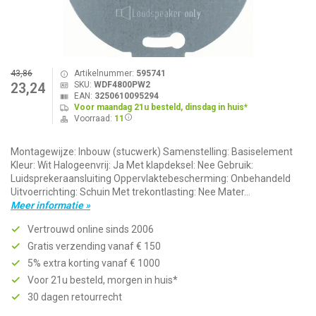
43,86
Artikelnummer:
595741
SKU:
WDF4800PW2
23,24
EAN:
3250610095294
Voor maandag 21u besteld, dinsdag in huis*
Voorraad:
11
Montagewijze: Inbouw (stucwerk) Samenstelling: Basiselement
Kleur: Wit Halogeenvrij: Ja Met klapdeksel: Nee Gebruik:
Luidsprekeraansluiting Oppervlaktebescherming: Onbehandeld
Uitvoerrichting: Schuin Met trekontlasting: Nee Mater...
Meer informatie »
Vertrouwd online sinds 2006
Gratis verzending vanaf € 150
5% extra korting vanaf € 1000
Voor 21u besteld, morgen in huis*
30 dagen retourrecht