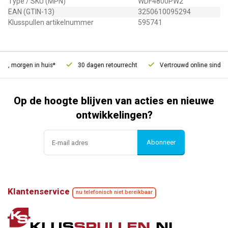
Type / SKU (MPN)
WDF4800PW2
EAN (GTIN-13)
3250610095294
Klusspullen artikelnummer
595741
d, morgen in huis*
30 dagen retourrecht
Vertrouwd online sinds 20
Op de hoogte blijven van acties en nieuwe
ontwikkelingen?
Abonneer
Klantenservice
nu telefonisch niet bereikbaar