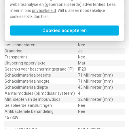
Afgeschermde behuizing
Nee
websiteanalyse en (gepersonaliseerde) advertenties. Lees
Met verlichting
Nee
meer in ons
privacybeleid
. Wilt u alleen noodzakelijke
Kroonsteen
Nee
cookies? Klik dan
hier
.
RAL-nummer (vergelijkbaar)
9010
Met stofbescherming
Nee
Cookies accepteren
Met opdruk
Nee
Slagvastheid
IK05
Incl. connectoren
Nee
Draagring
Ja
Transparant
Nee
Uitvoering oppervlakte
Mat
Geschikt voor beschermingsgraad (IP)
IP20
Schakelmateriaalbreedte
71 Millimeter (mm)
Schakelmateriaalhoogte
71 Millimeter (mm)
Schakelmateriaaldiepte
45 Millimeter (mm)
Aantal modules (bij modulair systeem)
4
Min. diepte van de inbouwdoos
32 Millimeter (mm)
Geïsoleerde aansluitingen
Nee
Antibacteriële behandeling
Nee
457309