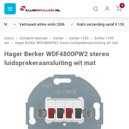
0
ht
Vertrouwd online sinds 2006
Gratis verzending vanaf € 150
Home
Schakelmateriaal
Berker
Berker 1930
Berker 1930
wit
Hager Berker WDF4800PW2 stereo luidsprekeraansluiting wit mat
Hager Berker WDF4800PW2 stereo
luidsprekeraansluiting wit mat