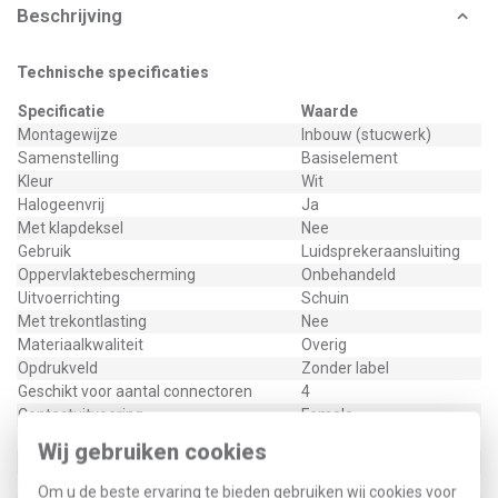
Beschrijving
Technische specificaties
Specificatie
Waarde
Montagewijze
Inbouw (stucwerk)
Samenstelling
Basiselement
Kleur
Wit
Halogeenvrij
Ja
Met klapdeksel
Nee
Gebruik
Luidsprekeraansluiting
Oppervlaktebescherming
Onbehandeld
Uitvoerrichting
Schuin
Met trekontlasting
Nee
Materiaalkwaliteit
Overig
Opdrukveld
Zonder label
Geschikt voor aantal connectoren
4
Contactuitvoering
Female
Materiaal
Kunststof
Wij gebruiken cookies
Bevestigingswijze
Bevestiging met schroef
Bussen afgeschermd
Nee
Om u de beste ervaring te bieden gebruiken wij cookies voor