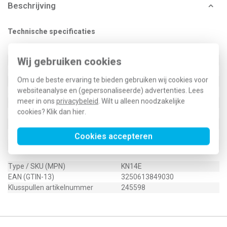
Beschrijving
Technische specificaties
Specificatie
Waarde
Wij gebruiken cookies
Nom. stroom
63 Ampère (A)
Nom. spanning
230 Volt (V)
Om u de beste ervaring te bieden gebruiken wij cookies voor
Kleur
Overig
websiteanalyse en (gepersonaliseerde) advertenties. Lees
Aantal klemposities
14
meer in ons
privacybeleid
. Wilt u alleen noodzakelijke
Geschikt voor massieve ader
Ja
cookies? Klik dan
hier
.
Aderdoorsnede soepel met huls
5 - 25 Vierkante millimeter
Aderdoorsnede massieve draad
1,5 - 25 Vierkante millimeter
Geschikt voor meerdraads ader
Ja
Cookies accepteren
Geschikt voor soepele ader
Ja
Type / SKU (MPN)
KN14E
EAN (GTIN-13)
3250613849030
Klusspullen artikelnummer
245598