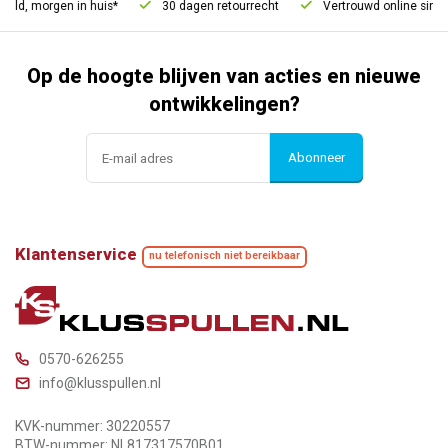
eld, morgen in huis*
30 dagen retourrecht
Vertrouwd online sinds
Op de hoogte blijven van acties en nieuwe
ontwikkelingen?
Abonneer
Klantenservice
nu telefonisch niet bereikbaar
0570-626255
info@klusspullen.nl
KVK-nummer: 30220557
BTW-nummer: NL817317570B01