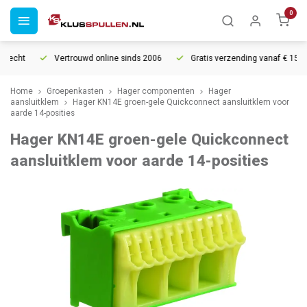
0
recht
Vertrouwd online sinds 2006
Gratis verzending vanaf € 150
Home
Groepenkasten
Hager componenten
Hager
aansluitklem
Hager KN14E groen-gele Quickconnect aansluitklem voor
aarde 14-posities
Hager KN14E groen-gele Quickconnect
aansluitklem voor aarde 14-posities