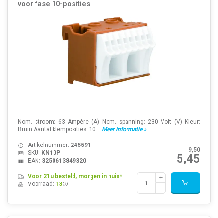
voor fase 10-posities
Nom. stroom: 63 Ampère (A) Nom. spanning: 230 Volt (V) Kleur:
Bruin Aantal klemposities: 10...
Meer informatie »
Artikelnummer:
245591
9,50
SKU:
KN10P
5,45
EAN:
3250613849320
Voor 21u besteld, morgen in huis*
Voorraad:
13