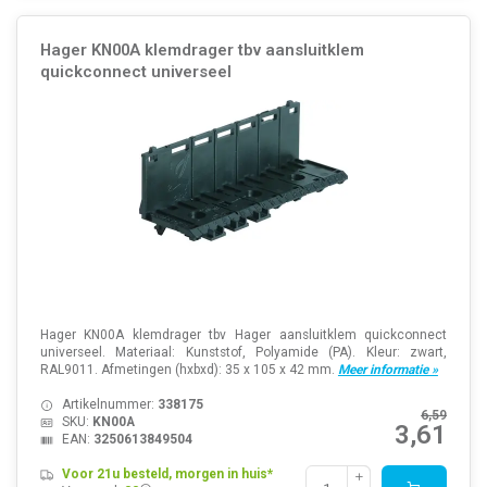
Hager KN00A klemdrager tbv aansluitklem
quickconnect universeel
Hager KN00A klemdrager tbv Hager aansluitklem quickconnect
universeel. Materiaal: Kunststof, Polyamide (PA). Kleur: zwart,
RAL9011. Afmetingen (hxbxd): 35 x 105 x 42 mm.
Meer informatie »
Artikelnummer:
338175
6,59
SKU:
KN00A
3,61
EAN:
3250613849504
Voor 21u besteld, morgen in huis*