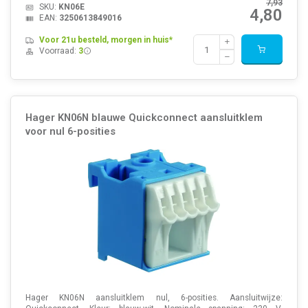
7,93
SKU:
KN06E
4,80
EAN:
3250613849016
Voor 21u besteld, morgen in huis*
Voorraad:
3
Hager KN06N blauwe Quickconnect aansluitklem
voor nul 6-posities
Hager KN06N aansluitklem nul, 6-posities. Aansluitwijze: