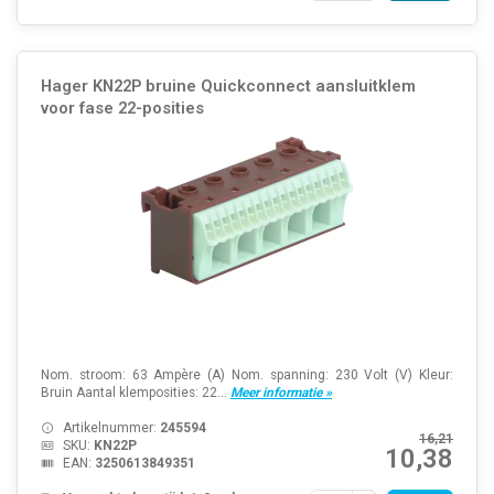
Hager KN22P bruine Quickconnect aansluitklem
voor fase 22-posities
Nom. stroom: 63 Ampère (A) Nom. spanning: 230 Volt (V) Kleur:
Bruin Aantal klemposities: 22...
Meer informatie »
Artikelnummer:
245594
16,21
SKU:
KN22P
10,38
EAN:
3250613849351