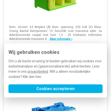
Nom. stroom: 63 Ampère (A) Nom. spanning: 230 Volt (V) Kleur:
Overig Aantal klemposities: 10 Geschikt voor massieve ader: Ja
Aderdoorsnede soepel met huls: 1,5 - 25 Vierkante millimeter
Aderdoorsnede massieve d...
Meer informatie »
Artikelnummer:
245597
9,50
Wij gebruiken cookies
SKU:
KN10E
5,90
EAN:
3250613849023
Om u de beste ervaring te bieden gebruiken wij cookies voor
Voor 21u besteld, morgen in huis*
websiteanalyse en (gepersonaliseerde) advertenties. Lees
Voorraad:
6
meer in ons
privacybeleid
. Wilt u alleen noodzakelijke
cookies? Klik dan
hier
.
Cookies accepteren
Hager KN10N blauwe Quickconnect aansluitklem
voor nul 10-posities