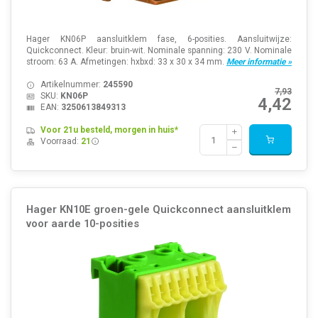
Hager KN06P aansluitklem fase, 6-posities. Aansluitwijze:
Quickconnect. Kleur: bruin-wit. Nominale spanning: 230 V. Nominale
stroom: 63 A. Afmetingen: hxbxd: 33 x 30 x 34 mm.
Meer informatie »
Artikelnummer:
245590
7,93
SKU:
KN06P
4,42
EAN:
3250613849313
Voor 21u besteld, morgen in huis*
Voorraad:
21
Hager KN10E groen-gele Quickconnect aansluitklem
voor aarde 10-posities