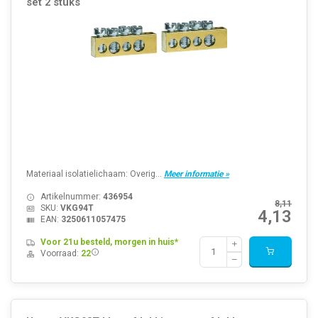
set 2 stuks
Materiaal isolatielichaam: Overig...
Meer informatie »
Artikelnummer:
436954
8,11
SKU:
VKG94T
4,13
EAN:
3250611057475
Voor 21u besteld, morgen in huis*
Voorraad:
22