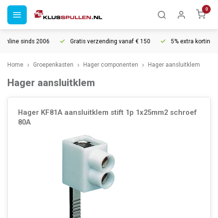
0
006
Gratis verzending vanaf € 150
5% extra korting vanaf € 1000
Home
Groepenkasten
Hager componenten
Hager aansluitklem
Hager aansluitklem
Hager KF81A aansluitklem stift 1p 1x25mm2 schroef
80A