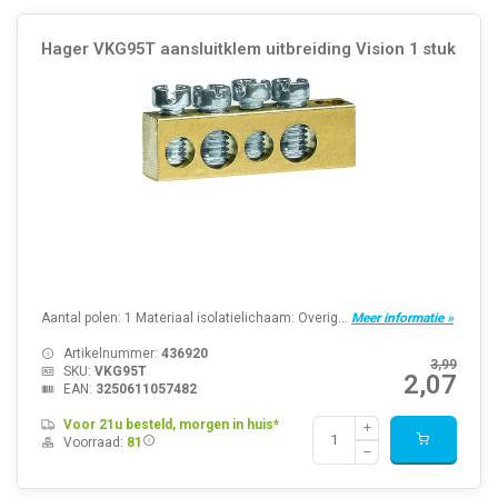
Hager VKG95T aansluitklem uitbreiding Vision 1 stuk
Aantal polen: 1 Materiaal isolatielichaam: Overig...
Meer informatie »
Artikelnummer:
436920
3,99
SKU:
VKG95T
2,07
EAN:
3250611057482
Voor 21u besteld, morgen in huis*
Voorraad:
81