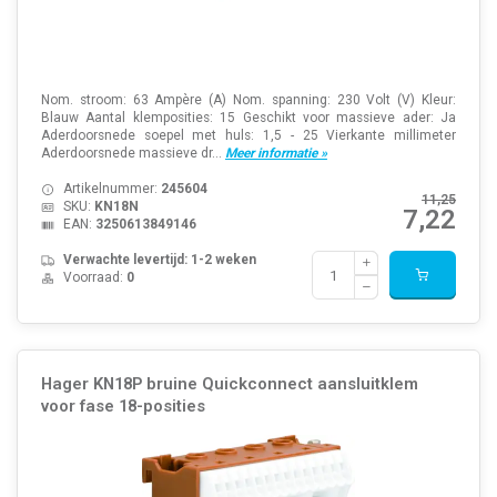
Nom. stroom: 63 Ampère (A) Nom. spanning: 230 Volt (V) Kleur:
Blauw Aantal klemposities: 15 Geschikt voor massieve ader: Ja
Aderdoorsnede soepel met huls: 1,5 - 25 Vierkante millimeter
Aderdoorsnede massieve dr...
Meer informatie »
Artikelnummer:
245604
11,25
SKU:
KN18N
7,22
EAN:
3250613849146
Verwachte levertijd: 1-2 weken
Voorraad:
0
Hager KN18P bruine Quickconnect aansluitklem
voor fase 18-posities