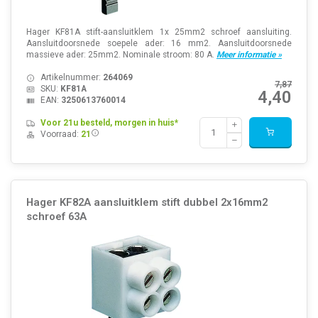
Hager KF81A stift-aansluitklem 1x 25mm2 schroef aansluiting.
Aansluitdoorsnede soepele ader: 16 mm2. Aansluitdoorsnede
massieve ader: 25mm2. Nominale stroom: 80 A.
Meer informatie »
Artikelnummer:
264069
7,87
SKU:
KF81A
4,40
EAN:
3250613760014
Voor 21u besteld, morgen in huis*
Voorraad:
21
Hager KF82A aansluitklem stift dubbel 2x16mm2
schroef 63A