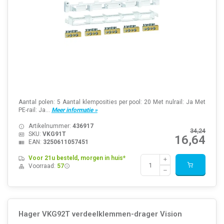
Aantal polen: 5 Aantal klemposities per pool: 20 Met nulrail: Ja Met
PE-rail: Ja...
Meer informatie »
Artikelnummer:
436917
34,24
SKU:
VKG91T
16,64
EAN:
3250611057451
Voor 21u besteld, morgen in huis*
Voorraad:
57
Hager VKG92T verdeelklemmen-drager Vision