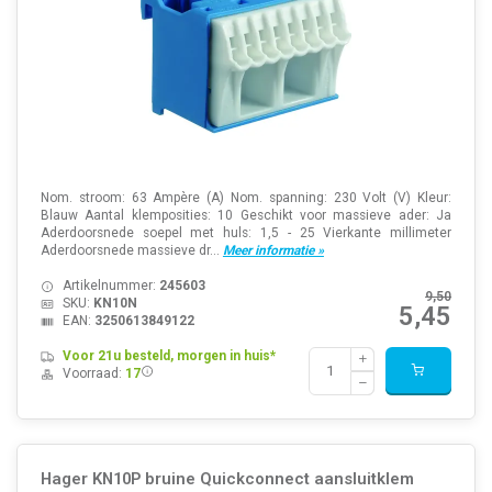
Nom. stroom: 63 Ampère (A) Nom. spanning: 230 Volt (V) Kleur:
Blauw Aantal klemposities: 10 Geschikt voor massieve ader: Ja
Aderdoorsnede soepel met huls: 1,5 - 25 Vierkante millimeter
Aderdoorsnede massieve dr...
Meer informatie »
Artikelnummer:
245603
9,50
SKU:
KN10N
5,45
EAN:
3250613849122
Voor 21u besteld, morgen in huis*
Voorraad:
17
Hager KN10P bruine Quickconnect aansluitklem