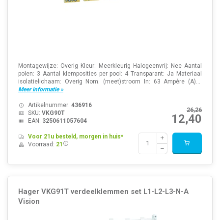
Montagewijze: Overig Kleur: Meerkleurig Halogeenvrij: Nee Aantal
polen: 3 Aantal klemposities per pool: 4 Transparant: Ja Materiaal
isolatielichaam: Overig Nom. (meet)stroom In: 63 Ampère (A)...
Meer informatie »
Artikelnummer:
436916
26,26
SKU:
VKG90T
12,40
EAN:
3250611057604
Voor 21u besteld, morgen in huis*
Voorraad:
21
Hager VKG91T verdeelklemmen set L1-L2-L3-N-A
Vision