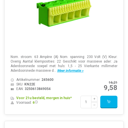
Nom. stroom: 63 Ampère (A) Nom. spanning: 230 Volt (V) Kleur:
Overig Aantal klemposities: 22 Geschikt voor massieve ader: Ja
Aderdoorsnede soepel met huls: 1,5 - 25 Vierkante millimeter
Aderdoorsnede massieve d...
Meer informatie »
Artikelnummer:
245600
16,21
SKU:
KN22E
9,58
EAN:
3250613849054
Voor 21u besteld, morgen in huis*
Voorraad:
6