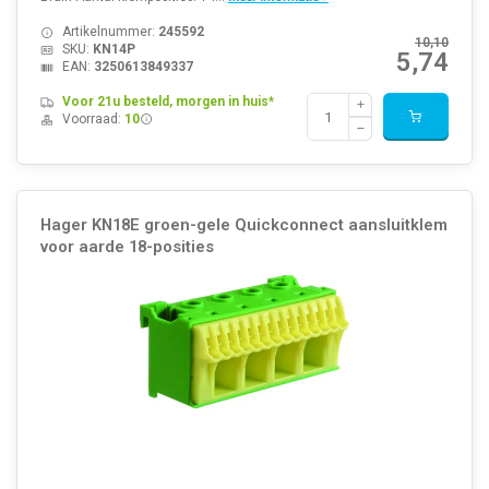
Artikelnummer:
245592
10,10
SKU:
KN14P
5,74
EAN:
3250613849337
Voor 21u besteld, morgen in huis*
Voorraad:
10
Hager KN18E groen-gele Quickconnect aansluitklem
voor aarde 18-posities