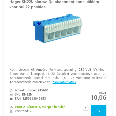
Hager KN22N blauwe Quickconnect aansluitklem
voor nul 22-posities
Nom. stroom: 63 Ampère (A) Nom. spanning: 230 Volt (V) Kleur:
Blauw Aantal klemposities: 22 Geschikt voor massieve ader: Ja
Aderdoorsnede soepel met huls: 1,5 - 25 Vierkante millimeter
Aderdoorsnede massieve dr...
Meer informatie »
Artikelnummer:
245606
16,21
SKU:
KN22N
10,06
EAN:
3250613849153
Voor 21u besteld, morgen in huis*
Voorraad:
2