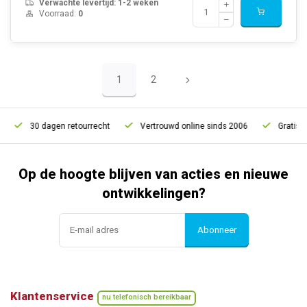
Verwachte levertijd: 1-2 weken
Voorraad:
0
1
2
dagen retourrecht
Vertrouwd online sinds 2006
Gratis verzending 
Op de hoogte blijven van acties en nieuwe
ontwikkelingen?
Abonneer
Klantenservice
nu telefonisch bereikbaar