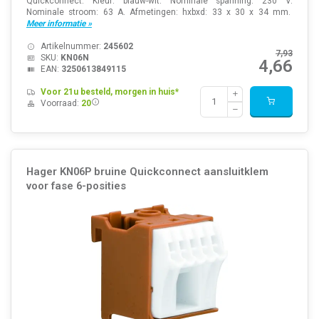
Quickconnect. Kleur: blauw-wit. Nominale spanning: 230 V.
Nominale stroom: 63 A. Afmetingen: hxbxd: 33 x 30 x 34 mm.
Meer informatie »
Artikelnummer:
245602
7,93
SKU:
KN06N
4,66
EAN:
3250613849115
Voor 21u besteld, morgen in huis*
Voorraad:
20
Hager KN06P bruine Quickconnect aansluitklem
voor fase 6-posities