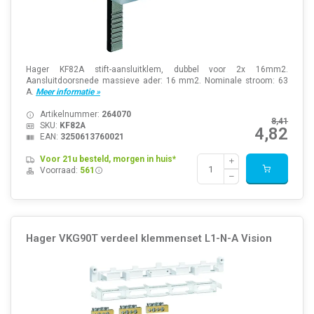
Hager KF82A stift-aansluitklem, dubbel voor 2x 16mm2.
Aansluitdoorsnede massieve ader: 16 mm2. Nominale stroom: 63
A.
Meer informatie »
Artikelnummer:
264070
8,41
SKU:
KF82A
4,82
EAN:
3250613760021
Voor 21u besteld, morgen in huis*
Voorraad:
561
Hager VKG90T verdeel klemmenset L1-N-A Vision