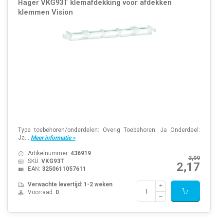
Hager VKG93T klemafdekking voor afdekken
klemmen Vision
Type toebehoren/onderdelen: Overig Toebehoren: Ja Onderdeel:
Ja...
Meer informatie »
Artikelnummer:
436919
3,99
SKU:
VKG93T
2,17
EAN:
3250611057611
Verwachte levertijd: 1-2 weken
Voorraad:
0