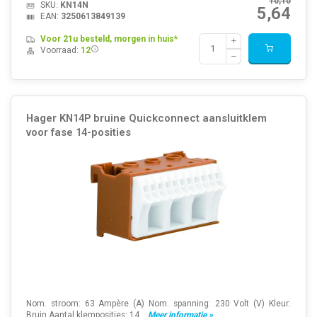
10,10
SKU:
KN14N
5,64
EAN:
3250613849139
Voor 21u besteld, morgen in huis*
Voorraad:
12
Hager KN14P bruine Quickconnect aansluitklem
voor fase 14-posities
Nom. stroom: 63 Ampère (A) Nom. spanning: 230 Volt (V) Kleur:
Bruin Aantal klemposities: 14...
Meer informatie »