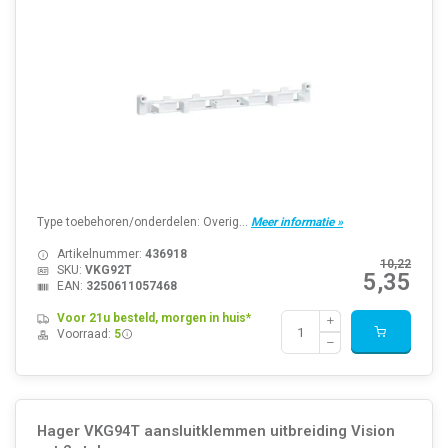
Type toebehoren/onderdelen: Overig...
Meer informatie »
Artikelnummer:
436918
10,22
SKU:
VKG92T
5,35
EAN:
3250611057468
Voor 21u besteld, morgen in huis*
Voorraad:
5
Hager VKG94T aansluitklemmen uitbreiding Vision