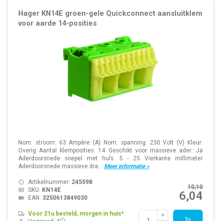
Hager KN14E groen-gele Quickconnect aansluitklem
voor aarde 14-posities
Nom. stroom: 63 Ampère (A) Nom. spanning: 230 Volt (V) Kleur:
Overig Aantal klemposities: 14 Geschikt voor massieve ader: Ja
Aderdoorsnede soepel met huls: 5 - 25 Vierkante millimeter
Aderdoorsnede massieve dra...
Meer informatie »
Artikelnummer:
245598
10,10
SKU:
KN14E
6,04
EAN:
3250613849030
Voor 21u besteld, morgen in huis*