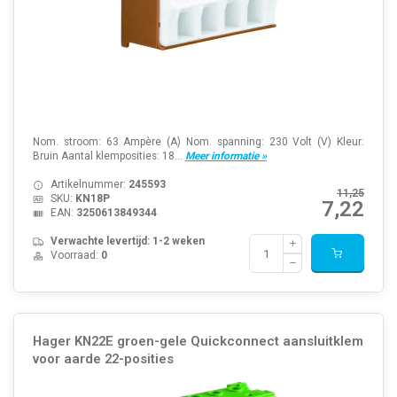
Nom. stroom: 63 Ampère (A) Nom. spanning: 230 Volt (V) Kleur:
Bruin Aantal klemposities: 18...
Meer informatie »
Artikelnummer:
245593
11,25
SKU:
KN18P
7,22
EAN:
3250613849344
Verwachte levertijd: 1-2 weken
Voorraad:
0
Hager KN22E groen-gele Quickconnect aansluitklem
voor aarde 22-posities