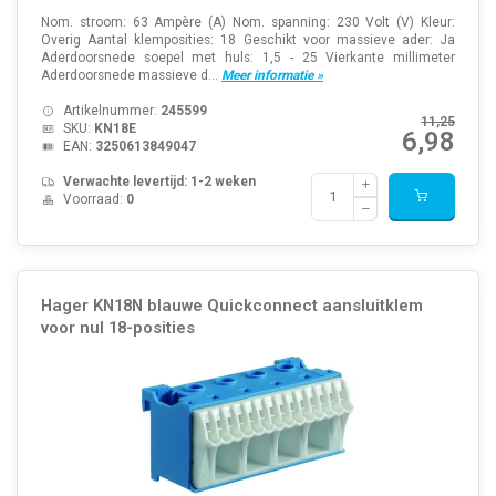
Nom. stroom: 63 Ampère (A) Nom. spanning: 230 Volt (V) Kleur:
Overig Aantal klemposities: 18 Geschikt voor massieve ader: Ja
Aderdoorsnede soepel met huls: 1,5 - 25 Vierkante millimeter
Aderdoorsnede massieve d...
Meer informatie »
Artikelnummer:
245599
11,25
SKU:
KN18E
6,98
EAN:
3250613849047
Verwachte levertijd: 1-2 weken
Voorraad:
0
Hager KN18N blauwe Quickconnect aansluitklem
voor nul 18-posities