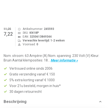
11,25
Artikelnummer:
245593
SKU:
KN18P
7,22
EAN:
3250613849344
Verwachte levertijd: 1-2 weken
Voorraad:
0
Nom. stroom: 63 Ampère (A) Nom. spanning: 230 Volt (V) Kleur:
Bruin Aantal klemposities: 18...
Meer informatie »
Vertrouwd online sinds 2006
Gratis verzending vanaf € 150
5% extra korting vanaf € 1000
Voor 21u besteld, morgen in huis*
30 dagen retourrecht
Beschrijving