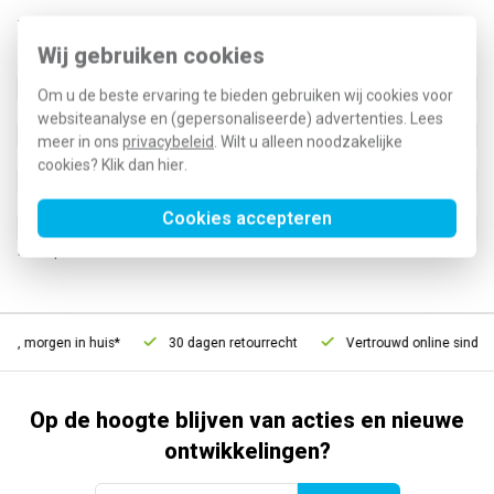
Technische specificaties
Wij gebruiken cookies
Specificatie
Waarde
Nom. stroom
63 Ampère (A)
Om u de beste ervaring te bieden gebruiken wij cookies voor
Nom. spanning
230 Volt (V)
websiteanalyse en (gepersonaliseerde) advertenties. Lees
Kleur
Bruin
meer in ons
privacybeleid
. Wilt u alleen noodzakelijke
Aantal klemposities
18
cookies? Klik dan
hier
.
Type / SKU (MPN)
KN18P
Cookies accepteren
EAN (GTIN-13)
3250613849344
Klusspullen artikelnummer
245593
d, morgen in huis*
30 dagen retourrecht
Vertrouwd online sinds 2
Op de hoogte blijven van acties en nieuwe
ontwikkelingen?