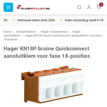
0
echt
Vertrouwd online sinds 2006
Gratis verzending vanaf € 150
Home
Groepenkasten
Hager componenten
Hager
aansluitklem
Hager KN18P bruine Quickconnect aansluitklem voor fase
18-posities
Hager KN18P bruine Quickconnect
aansluitklem voor fase 18-posities