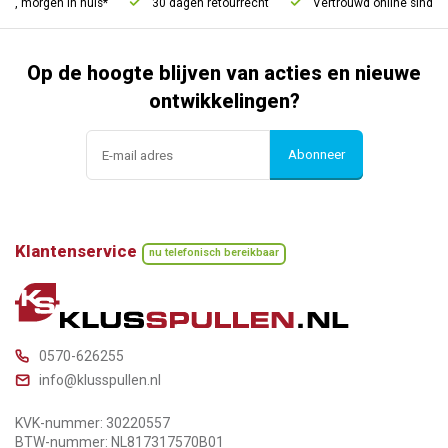
d, morgen in huis*
30 dagen retourrecht
Vertrouwd online sinds 2
Op de hoogte blijven van acties en nieuwe
ontwikkelingen?
Abonneer
Klantenservice
nu telefonisch bereikbaar
0570-626255
info@klusspullen.nl
KVK-nummer: 30220557
BTW-nummer: NL817317570B01