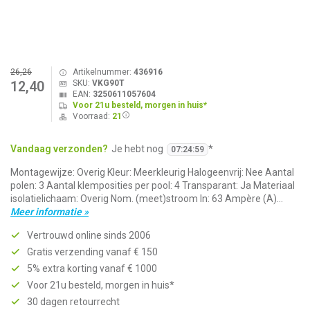
26,26
Artikelnummer:
436916
SKU:
VKG90T
12,40
EAN:
3250611057604
Voor 21u besteld, morgen in huis*
Voorraad:
21
Vandaag verzonden?
Je hebt nog
*
07
:
24
:
59
Montagewijze: Overig Kleur: Meerkleurig Halogeenvrij: Nee Aantal
polen: 3 Aantal klemposities per pool: 4 Transparant: Ja Materiaal
isolatielichaam: Overig Nom. (meet)stroom In: 63 Ampère (A)...
Meer informatie »
Vertrouwd online sinds 2006
Gratis verzending vanaf € 150
5% extra korting vanaf € 1000
Voor 21u besteld, morgen in huis*
30 dagen retourrecht