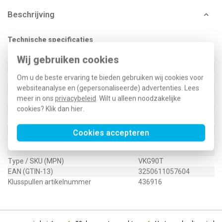
Beschrijving
Technische specificaties
Specificatie
Waarde
Wij gebruiken cookies
Montagewijze
Overig
Om u de beste ervaring te bieden gebruiken wij cookies voor
Kleur
Meerkleurig
websiteanalyse en (gepersonaliseerde) advertenties. Lees
Halogeenvrij
Nee
meer in ons
privacybeleid
. Wilt u alleen noodzakelijke
Aantal polen
3
cookies? Klik dan
hier
.
Aantal klemposities per pool
4
Transparant
Ja
Materiaal isolatielichaam
Overig
Cookies accepteren
Nom. (meet)stroom In
63 Ampère (A)
Type / SKU (MPN)
VKG90T
EAN (GTIN-13)
3250611057604
Klusspullen artikelnummer
436916