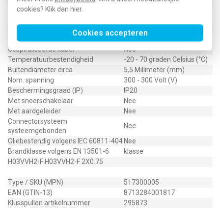
Beschermingsgeleider (geel/groene
cookies? Klik dan
hier
.
Nee
ader)
Aantal aders
2
Cookies accepteren
Kleur buitenmantel
Zwart
Gespiraliseerde kabel
Nee
Temperatuurbestendigheid
-20 - 70 graden Celsius (°C)
Buitendiameter circa
5,5 Millimeter (mm)
Nom. spanning
300 - 300 Volt (V)
Beschermingsgraad (IP)
IP20
Met snoerschakelaar
Nee
Met aardgeleider
Nee
Connectorsysteem
Nee
systeemgebonden
Oliebestendig volgens IEC 60811-404
Nee
Brandklasse volgens EN 13501-6
klasse
H03VVH2-F H03VVH2-F 2X0.75
Type / SKU (MPN)
517300005
EAN (GTIN-13)
8713284001817
Klusspullen artikelnummer
295873