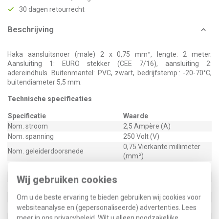
30 dagen retourrecht
Beschrijving
Haka aansluitsnoer (male) 2 x 0,75 mm², lengte: 2 meter.
Aansluiting 1: EURO stekker (CEE 7/16), aansluiting 2:
adereindhuls. Buitenmantel: PVC, zwart, bedrijfstemp.: -20-70°C,
buitendiameter 5,5 mm.
Technische specificaties
Specificatie
Waarde
Nom. stroom
2,5 Ampère (A)
Nom. spanning
250 Volt (V)
0,75 Vierkante millimeter
Nom. geleiderdoorsnede
(mm²)
Aansluiting 1
EURO stekker (CEE 7/16)
Aansluiting 2
Adereindhuls
Wij gebruiken cookies
Lengte
2 Meter (m)
Oliebestendig volgens EN 60811-2-1
Om u de beste ervaring te bieden gebruiken wij cookies voor
Nee
Mantelkleur
websiteanalyse en (gepersonaliseerde) advertenties. Lees
Zwart
Mantelmateriaal
meer in ons
privacybeleid
. Wilt u alleen noodzakelijke
Polyvinylchloride (PVC)