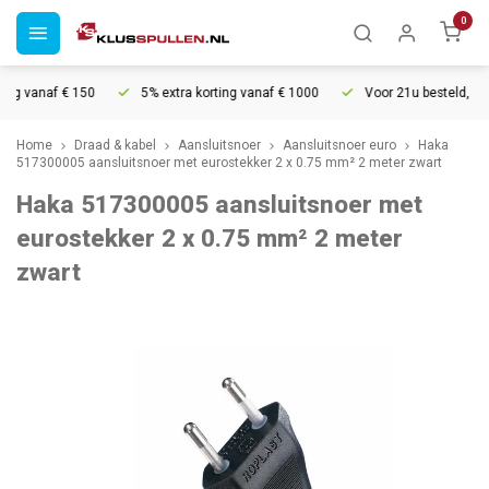
0
ng vanaf € 150
5% extra korting vanaf € 1000
Voor 21u besteld, morg
Home
Draad & kabel
Aansluitsnoer
Aansluitsnoer euro
Haka
517300005 aansluitsnoer met eurostekker 2 x 0.75 mm² 2 meter zwart
Haka 517300005 aansluitsnoer met
eurostekker 2 x 0.75 mm² 2 meter
zwart