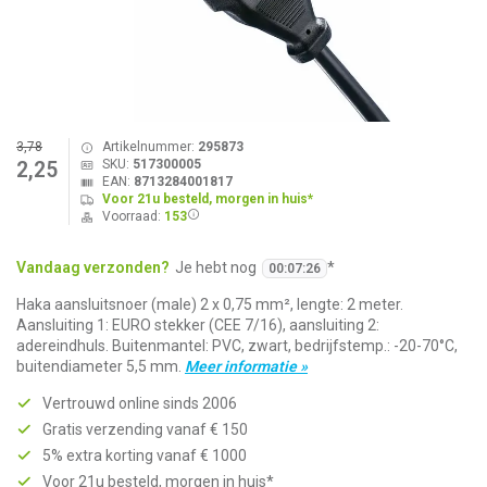
3,78
Artikelnummer:
295873
SKU:
517300005
2,25
EAN:
8713284001817
Voor 21u besteld, morgen in huis*
Voorraad:
153
Vandaag verzonden?
Je hebt nog
*
00
:
07
:
26
Haka aansluitsnoer (male) 2 x 0,75 mm², lengte: 2 meter.
Aansluiting 1: EURO stekker (CEE 7/16), aansluiting 2:
adereindhuls. Buitenmantel: PVC, zwart, bedrijfstemp.: -20-70°C,
buitendiameter 5,5 mm.
Meer informatie »
Vertrouwd online sinds 2006
Gratis verzending vanaf € 150
5% extra korting vanaf € 1000
Voor 21u besteld, morgen in huis*