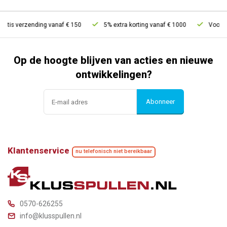
atis verzending vanaf € 150
5% extra korting vanaf € 1000
Voor 21
Op de hoogte blijven van acties en nieuwe
ontwikkelingen?
Abonneer
Klantenservice
nu telefonisch niet bereikbaar
0570-626255
info@klusspullen.nl