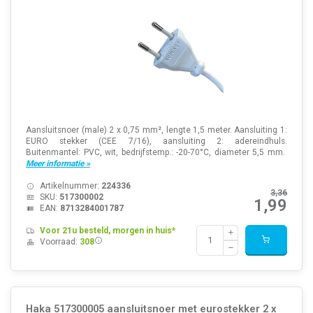
Aansluitsnoer (male) 2 x 0,75 mm², lengte 1,5 meter. Aansluiting 1:
EURO stekker (CEE 7/16), aansluiting 2: adereindhuls.
Buitenmantel: PVC, wit, bedrijfstemp.: -20-70°C, diameter 5,5 mm.
Meer informatie »
Artikelnummer:
224336
3,36
SKU:
517300002
1,99
EAN:
8713284001787
Voor 21u besteld, morgen in huis*
Voorraad:
308
Haka 517300005 aansluitsnoer met eurostekker 2 x