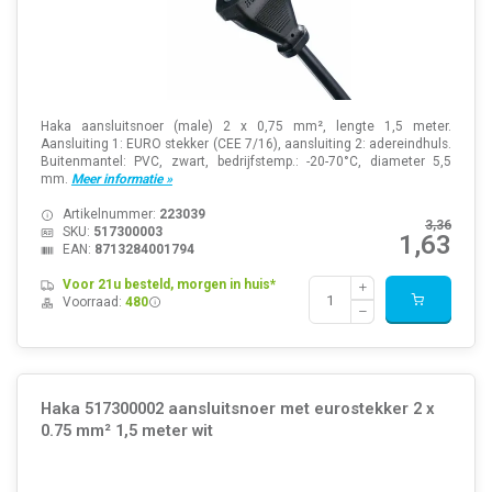
Haka aansluitsnoer (male) 2 x 0,75 mm², lengte 1,5 meter.
Aansluiting 1: EURO stekker (CEE 7/16), aansluiting 2: adereindhuls.
Buitenmantel: PVC, zwart, bedrijfstemp.: -20-70°C, diameter 5,5
mm.
Meer informatie »
Artikelnummer:
223039
3,36
SKU:
517300003
1,63
EAN:
8713284001794
Voor 21u besteld, morgen in huis*
Voorraad:
480
Haka 517300002 aansluitsnoer met eurostekker 2 x
0.75 mm² 1,5 meter wit