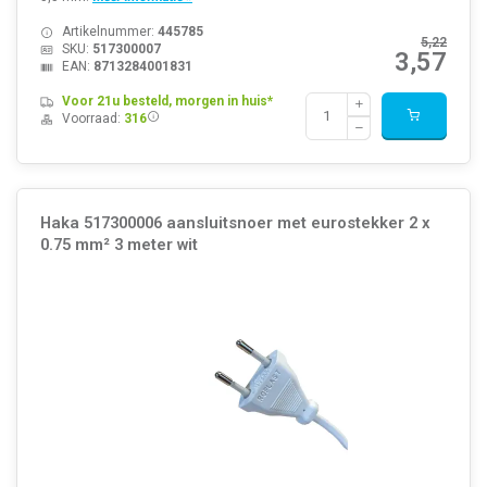
Artikelnummer:
445785
5,22
SKU:
517300007
3,57
EAN:
8713284001831
Voor 21u besteld, morgen in huis*
Voorraad:
316
Haka 517300006 aansluitsnoer met eurostekker 2 x
0.75 mm² 3 meter wit