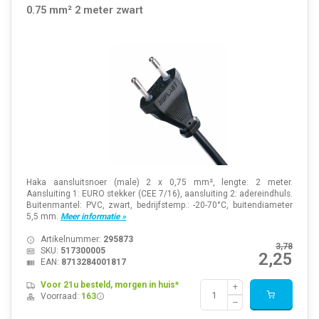
0.75 mm² 2 meter zwart
Haka aansluitsnoer (male) 2 x 0,75 mm², lengte: 2 meter.
Aansluiting 1: EURO stekker (CEE 7/16), aansluiting 2: adereindhuls.
Buitenmantel: PVC, zwart, bedrijfstemp.: -20-70°C, buitendiameter
5,5 mm.
Meer informatie »
Artikelnummer:
295873
3,78
SKU:
517300005
2,25
EAN:
8713284001817
Voor 21u besteld, morgen in huis*
Voorraad:
163