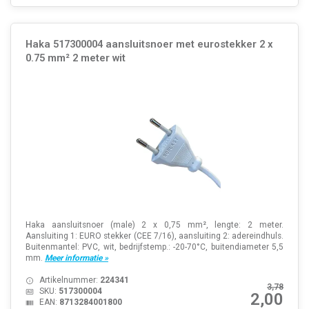
Haka 517300004 aansluitsnoer met eurostekker 2 x
0.75 mm² 2 meter wit
Haka aansluitsnoer (male) 2 x 0,75 mm², lengte: 2 meter.
Aansluiting 1: EURO stekker (CEE 7/16), aansluiting 2: adereindhuls.
Buitenmantel: PVC, wit, bedrijfstemp.: -20-70°C, buitendiameter 5,5
mm.
Meer informatie »
Artikelnummer:
224341
3,78
SKU:
517300004
2,00
EAN:
8713284001800