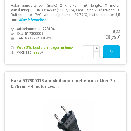
Haka aansluitsnoer (male) 2 x 0,75 mm², lengte: 3 meter.
Aansluiting 1: EURO stekker (CEE 7/16), aansluiting 2: adereindhuls.
Buitenmantel: PVC, wit, bedrijfstemp.: -20-70°C, buitendiameter 5,5
mm.
Meer informatie »
Artikelnummer:
223104
5,22
SKU:
517300006
3,57
EAN:
8713284001824
Voor 21u besteld, morgen in huis*
Voorraad:
298
Haka 517300018 aansluitsnoer met eurostekker 2 x
0.75 mm² 4 meter zwart