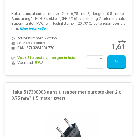
Haka aansluitsnoer (male) 2 x 0,75 mm², lengte: 0.5 meter.
Aansluiting 1: EURO stekker (CEE 7/16), aansluiting 2: adereindhuls.
Buitenmantel: PVC, wit, bedrijfstemp.: -20-70°C, buitendiameter 5,5
mm.
Meer informatie »
Artikelnummer:
222352
2,46
SKU:
517300001
1,61
EAN:
8713284001770
Voor 21u besteld, morgen in huis*
Voorraad:
97
Haka 517300003 aansluitsnoer met eurostekker 2 x
0.75 mm² 1,5 meter zwart