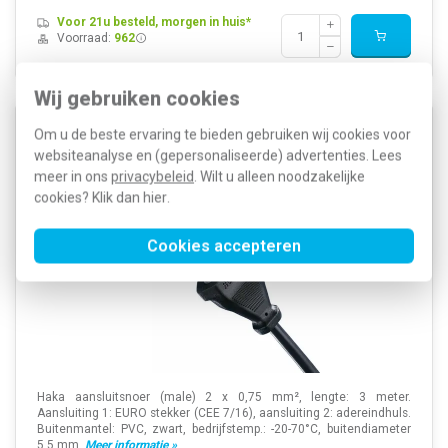
Voor 21u besteld, morgen in huis*
Voorraad:
962
Wij gebruiken cookies
Haka 517300007 aansluitsnoer met eurostekker 2 x
Om u de beste ervaring te bieden gebruiken wij cookies voor
0.75 mm² 3 meter zwart
websiteanalyse en (gepersonaliseerde) advertenties. Lees
meer in ons
privacybeleid
. Wilt u alleen noodzakelijke
cookies? Klik dan
hier
.
Cookies accepteren
Haka aansluitsnoer (male) 2 x 0,75 mm², lengte: 3 meter.
Aansluiting 1: EURO stekker (CEE 7/16), aansluiting 2: adereindhuls.
Buitenmantel: PVC, zwart, bedrijfstemp.: -20-70°C, buitendiameter
5,5 mm.
Meer informatie »