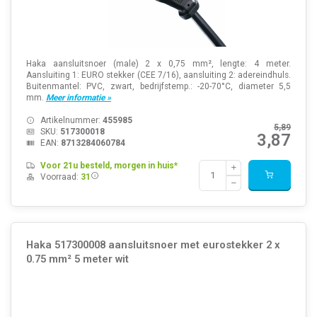
Haka aansluitsnoer (male) 2 x 0,75 mm², lengte: 4 meter.
Aansluiting 1: EURO stekker (CEE 7/16), aansluiting 2: adereindhuls.
Buitenmantel: PVC, zwart, bedrijfstemp.: -20-70°C, diameter 5,5
mm.
Meer informatie »
Artikelnummer:
455985
5,89
SKU:
517300018
3,87
EAN:
8713284060784
Voor 21u besteld, morgen in huis*
Voorraad:
31
Haka 517300008 aansluitsnoer met eurostekker 2 x
0.75 mm² 5 meter wit