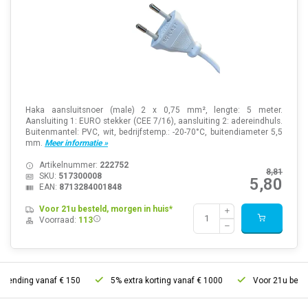
Haka aansluitsnoer (male) 2 x 0,75 mm², lengte: 5 meter.
Aansluiting 1: EURO stekker (CEE 7/16), aansluiting 2: adereindhuls.
Buitenmantel: PVC, wit, bedrijfstemp.: -20-70°C, buitendiameter 5,5
mm.
Meer informatie »
Artikelnummer:
222752
8,81
SKU:
517300008
5,80
EAN:
8713284001848
Voor 21u besteld, morgen in huis*
Voorraad:
113
nding vanaf € 150
5% extra korting vanaf € 1000
Voor 21u besteld, 