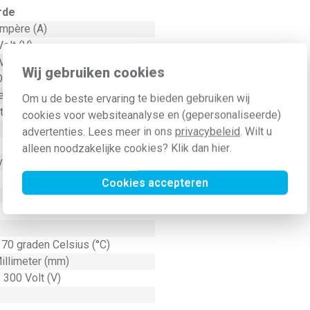
rde
Ampère (A)
olt (V)
Vierkante millimeter (mm²)
Wij gebruiken cookies
 stekker (CEE 7/16)
eindhuls
Om u de beste ervaring te bieden gebruiken wij
ter (m)
cookies voor websiteanalyse en (gepersonaliseerde)
advertenties. Lees meer in ons
privacybeleid
. Wilt u
alleen noodzakelijke cookies? Klik dan
hier
.
inylchloride (PVC)
Cookies accepteren
 70 graden Celsius (°C)
illimeter (mm)
 300 Volt (V)