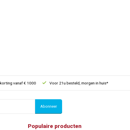
ting vanaf € 1000
Voor 21u besteld, morgen in huis*
30 dagen
Abonneer
Populaire producten