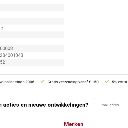
se
00008
284001848
52
nline sinds 2006
Gratis verzending vanaf € 150
5% extra kor
n acties en nieuwe ontwikkelingen?
Merken