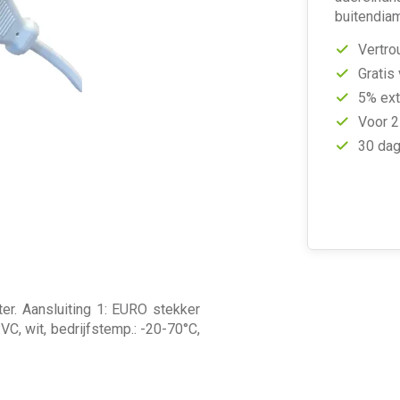
buitendia
Vertro
Gratis
5% ext
Voor 2
30 dag
er. Aansluiting 1: EURO stekker
VC, wit, bedrijfstemp.: -20-70°C,