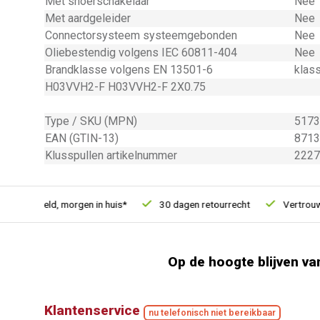
Met snoerschakelaar
Nee
Met aardgeleider
Nee
Connectorsysteem systeemgebonden
Nee
Oliebestendig volgens IEC 60811-404
Nee
Brandklasse volgens EN 13501-6
klas
H03VVH2-F H03VVH2-F 2X0.75
Type / SKU (MPN)
5173
EAN (GTIN-13)
8713
Klusspullen artikelnummer
2227
u besteld, morgen in huis*
30 dagen retourrecht
Vertrouwd o
Op de hoogte blijven va
Klantenservice
nu telefonisch niet bereikbaar