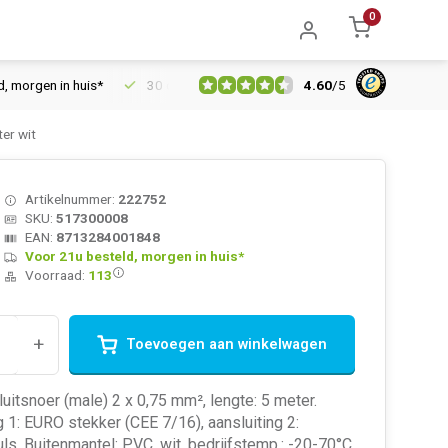
0
4.60
/
5
gen in huis*
30 dagen retourrecht
Vertrouwd online sinds 20
er wit
Artikelnummer:
222752
SKU:
517300008
EAN:
8713284001848
Voor 21u besteld, morgen in huis*
Voorraad:
113
+
Toevoegen aan winkelwagen
uitsnoer (male) 2 x 0,75 mm², lengte: 5 meter.
g 1: EURO stekker (CEE 7/16), aansluiting 2:
ls. Buitenmantel: PVC, wit, bedrijfstemp.: -20-70°C,