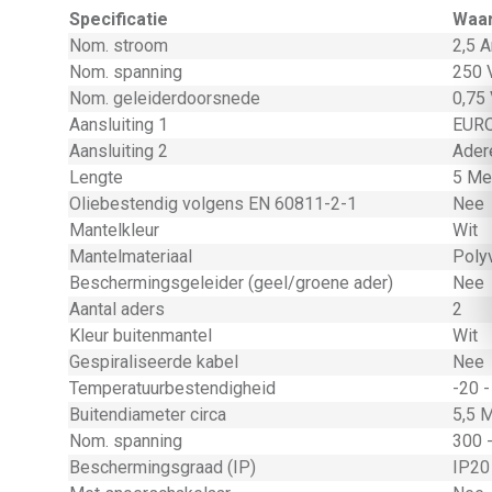
Specificatie
Waa
Nom. stroom
2,5 
Nom. spanning
250 V
Nom. geleiderdoorsnede
0,75 
Aansluiting 1
EURO
Aansluiting 2
Ader
Lengte
5 Me
Oliebestendig volgens EN 60811-2-1
Nee
Mantelkleur
Wit
Mantelmateriaal
Polyv
Beschermingsgeleider (geel/groene ader)
Nee
Aantal aders
2
Kleur buitenmantel
Wit
Gespiraliseerde kabel
Nee
Temperatuurbestendigheid
-20 -
Buitendiameter circa
5,5 M
Nom. spanning
300 -
Beschermingsgraad (IP)
IP20