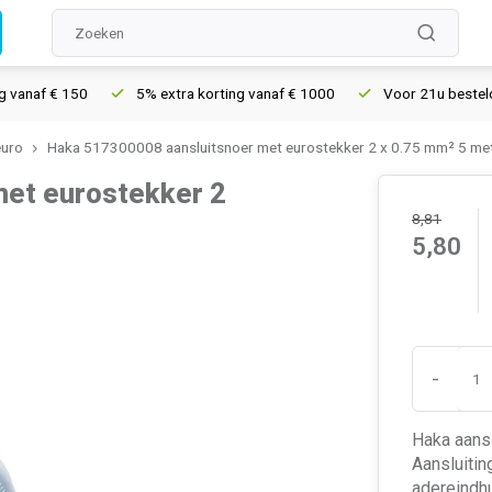
naf € 150
5% extra korting vanaf € 1000
Voor 21u besteld, mor
euro
Haka 517300008 aansluitsnoer met eurostekker 2 x 0.75 mm² 5 met
met eurostekker 2
8,81
5,80
-
Haka aansl
Aansluitin
adereindhu