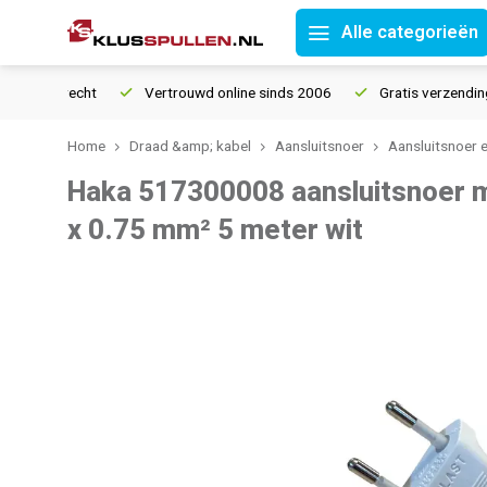
Alle categorieën
etourrecht
Vertrouwd online sinds 2006
Gratis verzending va
Home
Draad &amp; kabel
Aansluitsnoer
Aansluitsnoer 
Haka 517300008 aansluitsnoer 
x 0.75 mm² 5 meter wit