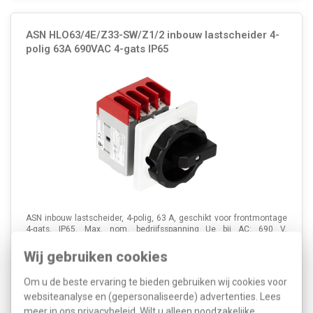
ASN HLO63/4E/Z33-SW/Z1/2 inbouw lastscheider 4-
polig 63A 690VAC 4-gats IP65
ASN inbouw lastscheider, 4-polig, 63 A, geschikt voor frontmontage
4-gats, IP65. Max. nom. bedrijfsspanning Ue bij AC: 690 V,
bedrijfsspanning (meetspanning): 24 - 690 V. Kleur behuizing: grijs,
kleur knop: zwart.
Meer informatie »
Wij gebruiken cookies
Artikelnummer:
575147
110,05
Om u de beste ervaring te bieden gebruiken wij cookies voor
SKU:
HLO63/4E/Z33-SW/Z1/2
77,21
websiteanalyse en (gepersonaliseerde) advertenties. Lees
EAN:
4034656181147
meer in ons
privacybeleid
. Wilt u alleen noodzakelijke