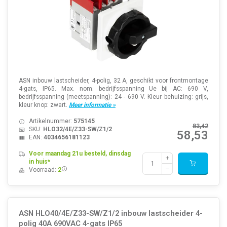
ASN inbouw lastscheider, 4-polig, 32 A, geschikt voor frontmontage
4-gats, IP65. Max. nom. bedrijfsspanning Ue bij AC: 690 V,
bedrijfsspanning (meetspanning): 24 - 690 V. Kleur behuizing: grijs,
kleur knop: zwart.
Meer informatie »
Artikelnummer:
575145
83,42
SKU:
HLO32/4E/Z33-SW/Z1/2
58,53
EAN:
4034656181123
Voor maandag 21u besteld, dinsdag
in huis*
Voorraad:
2
ASN HLO40/4E/Z33-SW/Z1/2 inbouw lastscheider 4-
polig 40A 690VAC 4-gats IP65