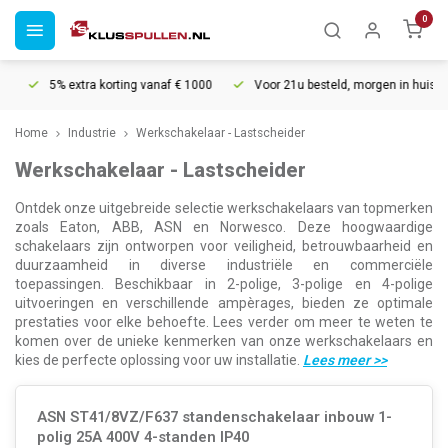
0
5% extra korting vanaf € 1000
Voor 21u besteld, morgen in huis*
30
Home
Industrie
Werkschakelaar - Lastscheider
Werkschakelaar - Lastscheider
Ontdek onze uitgebreide selectie werkschakelaars van topmerken
zoals Eaton, ABB, ASN en Norwesco. Deze hoogwaardige
schakelaars zijn ontworpen voor veiligheid, betrouwbaarheid en
duurzaamheid in diverse industriële en commerciële
toepassingen. Beschikbaar in 2-polige, 3-polige en 4-polige
uitvoeringen en verschillende ampèrages, bieden ze optimale
prestaties voor elke behoefte. Lees verder om meer te weten te
komen over de unieke kenmerken van onze werkschakelaars en
kies de perfecte oplossing voor uw installatie.
Lees meer
>>
ASN ST41/8VZ/F637 standenschakelaar inbouw 1-
polig 25A 400V 4-standen IP40