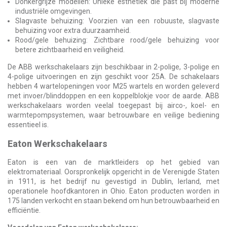
Donkergrijze modellen: Unieke esthetiek die past bij moderne
industriële omgevingen.
Slagvaste behuizing: Voorzien van een robuuste, slagvaste
behuizing voor extra duurzaamheid.
Rood/gele behuizing: Zichtbare rood/gele behuizing voor
betere zichtbaarheid en veiligheid.
De ABB werkschakelaars zijn beschikbaar in 2-polige, 3-polige en
4-polige uitvoeringen en zijn geschikt voor 25A. De schakelaars
hebben 4 wartelopeningen voor M25 wartels en worden geleverd
met invoer/blinddoppen en een koppelblokje voor de aarde. ABB
werkschakelaars worden veelal toegepast bij airco-, koel- en
warmtepompsystemen, waar betrouwbare en veilige bediening
essentieel is.
Eaton Werkschakelaars
Eaton is een van de marktleiders op het gebied van
elektromateriaal. Oorspronkelijk opgericht in de Verenigde Staten
in 1911, is het bedrijf nu gevestigd in Dublin, Ierland, met
operationele hoofdkantoren in Ohio. Eaton producten worden in
175 landen verkocht en staan bekend om hun betrouwbaarheid en
efficiëntie.