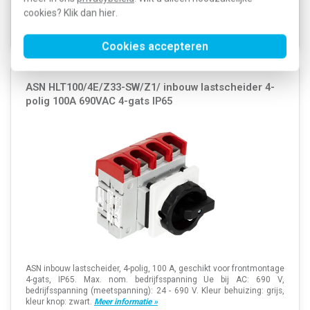
Voor maandag 21u besteld, dinsdag
cookies? Klik dan
hier
.
in huis*
Voorraad:
4
Cookies accepteren
ASN HLT100/4E/Z33-SW/Z1/ inbouw lastscheider 4-
polig 100A 690VAC 4-gats IP65
ASN inbouw lastscheider, 4-polig, 100 A, geschikt voor frontmontage
4-gats, IP65. Max. nom. bedrijfsspanning Ue bij AC: 690 V,
bedrijfsspanning (meetspanning): 24 - 690 V. Kleur behuizing: grijs,
kleur knop: zwart.
Meer informatie »