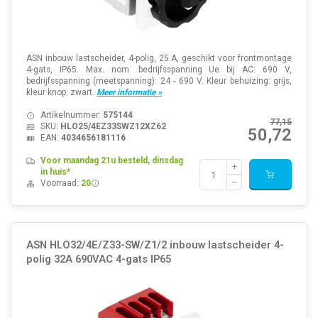
ASN inbouw lastscheider, 4-polig, 25 A, geschikt voor frontmontage
4-gats, IP65. Max. nom. bedrijfsspanning Ue bij AC: 690 V,
bedrijfsspanning (meetspanning): 24 - 690 V. Kleur behuizing: grijs,
kleur knop: zwart.
Meer informatie »
Artikelnummer:
575144
77,15
SKU:
HLO25/4EZ33SWZ12XZ62
50,72
EAN:
4034656181116
Voor maandag 21u besteld, dinsdag
in huis*
Voorraad:
20
ASN HLO32/4E/Z33-SW/Z1/2 inbouw lastscheider 4-
polig 32A 690VAC 4-gats IP65