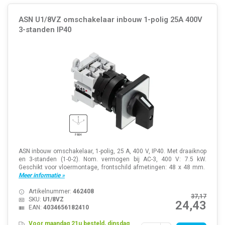
ASN U1/8VZ omschakelaar inbouw 1-polig 25A 400V
3-standen IP40
ASN inbouw omschakelaar, 1-polig, 25 A, 400 V, IP40. Met draaiknop
en 3-standen (1-0-2). Nom. vermogen bij AC-3, 400 V: 7.5 kW.
Geschikt voor vloermontage, frontschild afmetingen: 48 x 48 mm.
Meer informatie »
Artikelnummer:
462408
37,17
SKU:
U1/8VZ
24,43
EAN:
4034656182410
Voor maandag 21u besteld, dinsdag