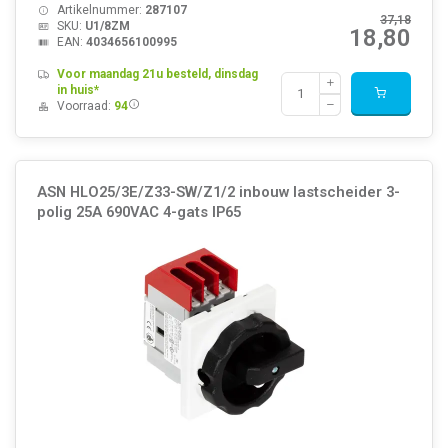
Artikelnummer:
287107
37,18
SKU:
U1/8ZM
18,80
EAN:
4034656100995
Voor maandag 21u besteld, dinsdag
in huis*
Voorraad:
94
ASN HLO25/3E/Z33-SW/Z1/2 inbouw lastscheider 3-
polig 25A 690VAC 4-gats IP65