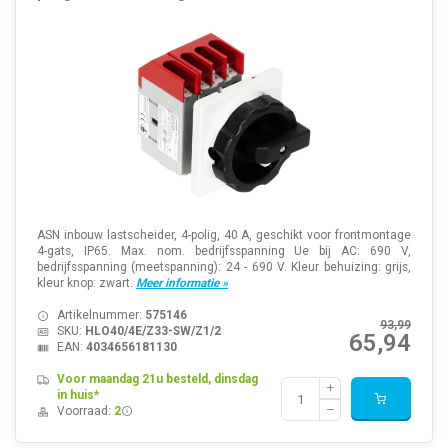
ASN inbouw lastscheider, 4-polig, 40 A, geschikt voor frontmontage
4-gats, IP65. Max. nom. bedrijfsspanning Ue bij AC: 690 V,
bedrijfsspanning (meetspanning): 24 - 690 V. Kleur behuizing: grijs,
kleur knop: zwart.
Meer informatie »
Artikelnummer:
575146
93,99
SKU:
HLO40/4E/Z33-SW/Z1/2
65,94
EAN:
4034656181130
Voor maandag 21u besteld, dinsdag
in huis*
Voorraad:
2