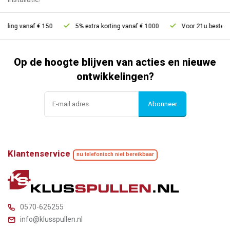
 vanaf € 150
5% extra korting vanaf € 1000
Voor 21u besteld, morge
Op de hoogte blijven van acties en nieuwe
ontwikkelingen?
Abonneer
Klantenservice
nu telefonisch niet bereikbaar
0570-626255
info@klusspullen.nl