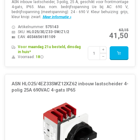
ASN inbouw lastscheider, 3-polig, 25 A, geschikt voor frontmontage
4-gats, IP65. Max. nom. bedrijfsspanning Ue bij AC: 690 V,
bedrijfsspanning (meetspanning): 24 - 690 V. Kleur behuizing: grijs,
kleur knop: zwart.
Meer informatie »
Artikelnummer:
575143
63,15
SKU:
HLO25/3E/Z33-SW/Z1/2
41,50
EAN:
4034656181109
Voor maandag 21u besteld, dinsdag
in huis*
Voorraad:
18
ASN HLO25/4EZ33SWZ12XZ62 inbouw lastscheider 4-
polig 25A 690VAC 4-gats IP65