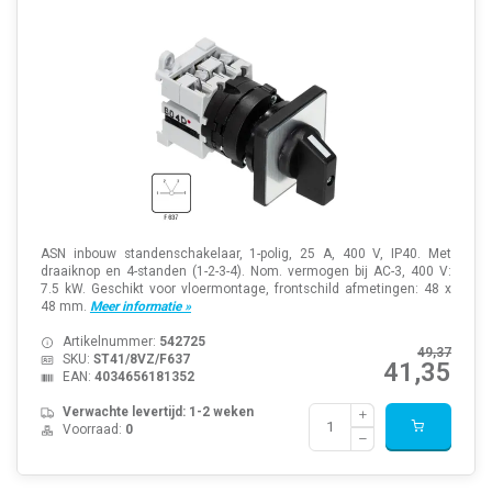
ASN inbouw standenschakelaar, 1-polig, 25 A, 400 V, IP40. Met
draaiknop en 4-standen (1-2-3-4). Nom. vermogen bij AC-3, 400 V:
7.5 kW. Geschikt voor vloermontage, frontschild afmetingen: 48 x
48 mm.
Meer informatie »
Artikelnummer:
542725
49,37
SKU:
ST41/8VZ/F637
41,35
EAN:
4034656181352
Verwachte levertijd: 1-2 weken
Voorraad:
0