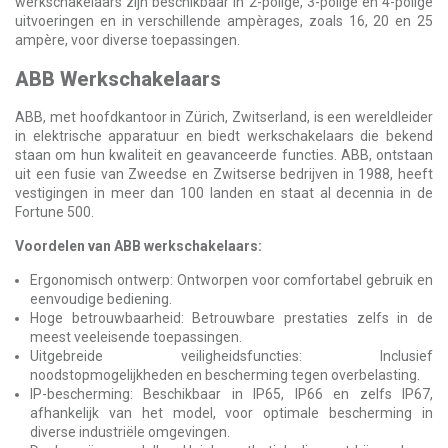
werkschakelaars zijn beschikbaar in 2-polige, 3-polige en 4-polige
uitvoeringen en in verschillende ampèrages, zoals 16, 20 en 25
ampère, voor diverse toepassingen.
ABB Werkschakelaars
ABB, met hoofdkantoor in Zürich, Zwitserland, is een wereldleider
in elektrische apparatuur en biedt werkschakelaars die bekend
staan om hun kwaliteit en geavanceerde functies. ABB, ontstaan
uit een fusie van Zweedse en Zwitserse bedrijven in 1988, heeft
vestigingen in meer dan 100 landen en staat al decennia in de
Fortune 500.
Voordelen van ABB werkschakelaars:
Ergonomisch ontwerp: Ontworpen voor comfortabel gebruik en
eenvoudige bediening.
Hoge betrouwbaarheid: Betrouwbare prestaties zelfs in de
meest veeleisende toepassingen.
Uitgebreide veiligheidsfuncties: Inclusief
noodstopmogelijkheden en bescherming tegen overbelasting.
IP-bescherming: Beschikbaar in IP65, IP66 en zelfs IP67,
afhankelijk van het model, voor optimale bescherming in
diverse industriële omgevingen.