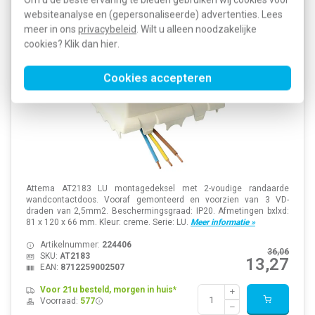
Attema AT2183 LU lasdoosdeksel met 2-voudig
websiteanalyse en (gepersonaliseerde) advertenties. Lees
randaarde wandcontactdoos creme
meer in ons
privacybeleid
. Wilt u alleen noodzakelijke
cookies? Klik dan
hier
.
Cookies accepteren
Attema AT2183 LU montagedeksel met 2-voudige randaarde
wandcontactdoos. Vooraf gemonteerd en voorzien van 3 VD-
draden van 2,5mm2. Beschermingsgraad: IP20. Afmetingen bxlxd:
81 x 120 x 66 mm. Kleur: creme. Serie: LU.
Meer informatie »
Artikelnummer:
224406
36,06
SKU:
AT2183
13,27
EAN:
8712259002507
Voor 21u besteld, morgen in huis*
Voorraad:
577