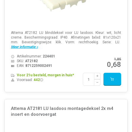
Attema AT2182 LU blinddeksel voor LU lasdoos. Kleur: wit, licht
creme. Beschermingsgraad: IP40. Afmetingen bxlxd: 81x120x21
mm. Bevestigingswijze: klik. Vorm: rechthoekig. Serie: LU.
Meer informatie »
Artikelnummer:
224401
1,85
SKU:
AT2182
0,68
EAN:
8712259002491
Voor 21u besteld, morgen in huis*
Voorraad:
442
Attema AT2181 LU lasdoos montagedeksel 2x m4
insert en doorvoergat