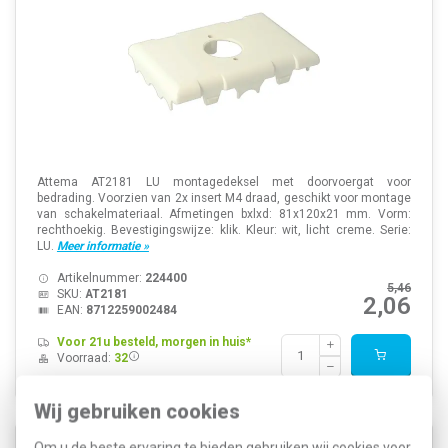
Attema AT2181 LU montagedeksel met doorvoergat voor
bedrading. Voorzien van 2x insert M4 draad, geschikt voor montage
van schakelmateriaal. Afmetingen bxlxd: 81x120x21 mm. Vorm:
rechthoekig. Bevestigingswijze: klik. Kleur: wit, licht creme. Serie:
LU.
Meer informatie »
Artikelnummer:
224400
5,46
SKU:
AT2181
2,06
EAN:
8712259002484
Voor 21u besteld, morgen in huis*
Voorraad:
32
Wij gebruiken cookies
Om u de beste ervaring te bieden gebruiken wij cookies voor