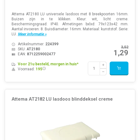
Attema AT2180 LU universele lasdoos met 8 breekpoorten 16mm.
Buizen zijn in te klikken. Kleur: wit, licht creme.
Beschermingsgraad: IP40. Afmetingen bxlxd: 79x123x42 mm.
Aantal invoeren: 8. Buisdiameter: 16mm. Materiaal: kunststof. Serie:
LU.
Meer informatie »
Artikelnummer:
224399
3,52
SKU:
AT2180
1,29
EAN:
8712259002477
Voor 21u besteld, morgen in huis*
Voorraad:
195
Attema AT2182 LU lasdoos blinddeksel creme