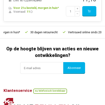
EAN:
8712259162645
Voor 21u besteld, morgen in huis*
Voorraad:
11
rgen in huis*
30 dagen retourrecht
Vertrouwd online sinds 2006
Op de hoogte blijven van acties en nieuwe
ontwikkelingen?
Abonneer
Klantenservice
nu telefonisch bereikbaar