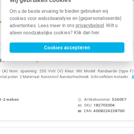
Om u de beste ervaring te bieden gebruiken wij
cookies voor websiteanalyse en (gepersonaliseerde)
teld, dinsdag in huis*
Artikelnummer:
524058
advertenties. Lees meer in ons
privacybeleid
. Wilt u
SKU:
180716003
alleen noodzakelijke cookies? Klik dan
hier
.
EAN:
4008221849947
Cookies accepteren
pelcontactstop met randaarde recht 16A wit
A) Nom. spanning: 250 Volt (V) Kleur: Wit Model: Randaarde (type F) Ha
ntal polen: 2 Materiaal: Kunststof Aansluittechniek: Schroefklem Insteekr...
M
 1-2 weken
Artikelnummer:
524057
SKU:
182702004
EAN:
4008224238700