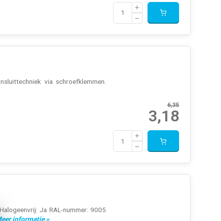
nsluittechniek via schroefklemmen.
6,35
3,18
 Halogeenvrij: Ja RAL-nummer: 9005
eer informatie »