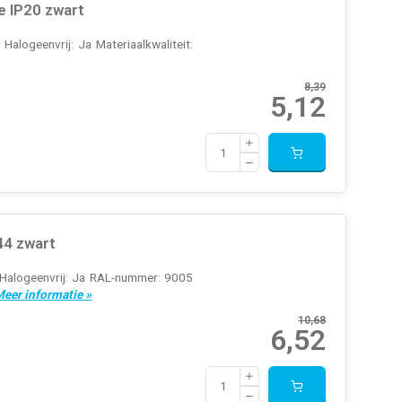
e IP20 zwart
alogeenvrij: Ja Materiaalkwaliteit:
8,39
5,12
44 zwart
 Halogeenvrij: Ja RAL-nummer: 9005
eer informatie »
10,68
6,52