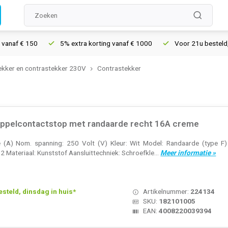
€ 150
5% extra korting vanaf € 1000
Voor 21u besteld, morgen 
ekker en contrastekker 230V
Contrastekker
ppelcontactstop met randaarde recht 16A creme
A) Nom. spanning: 250 Volt (V) Kleur: Wit Model: Randaarde (type F) Ha
2 Materiaal: Kunststof Aansluittechniek: Schroefkle...
Meer informatie »
teld, dinsdag in huis*
Artikelnummer:
224134
SKU:
182101005
EAN:
4008220039394