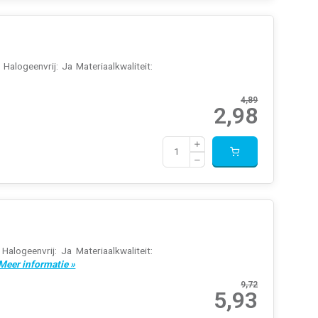
alogeenvrij: Ja Materiaalkwaliteit:
4,89
2,98
logeenvrij: Ja Materiaalkwaliteit:
Meer informatie »
9,72
5,93