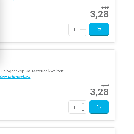
5,38
3,28
logeenvrij: Ja Materiaalkwaliteit:
eer informatie »
5,38
3,28