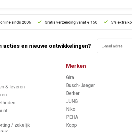
 sinds 2006
Gratis verzending vanaf € 150
5% extra korting 
n acties en nieuwe ontwikkelingen?
Merken
Gira
s
Busch-Jaeger
n & leveren
Berker
ren
JUNG
ethoden
Niko
ount
PEHA
rting / zakelijk
Kopp
ruik