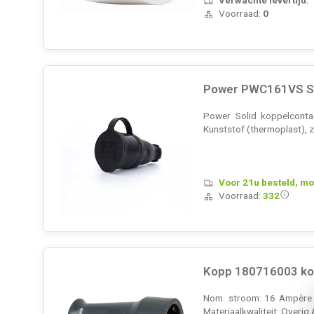
Voorraad:
0
Power PWC161VS Sol
Power Solid koppelcontac
Kunststof (thermoplast), 
Voor 21u besteld, mo
Voorraad:
332
Kopp 180716003 kop
Nom. stroom: 16 Ampère (
Materiaalkwaliteit: Overig 