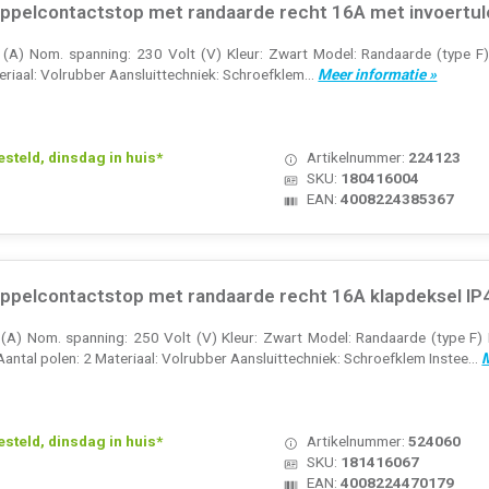
pelcontactstop met randaarde recht 16A met invoertul
A) Nom. spanning: 230 Volt (V) Kleur: Zwart Model: Randaarde (type F) H
eriaal: Volrubber Aansluittechniek: Schroefklem...
Meer informatie »
teld, dinsdag in huis*
Artikelnummer:
224123
SKU:
180416004
EAN:
4008224385367
pelcontactstop met randaarde recht 16A klapdeksel IP
A) Nom. spanning: 250 Volt (V) Kleur: Zwart Model: Randaarde (type F)
Aantal polen: 2 Materiaal: Volrubber Aansluittechniek: Schroefklem Instee...
M
teld, dinsdag in huis*
Artikelnummer:
524060
SKU:
181416067
EAN:
4008224470179