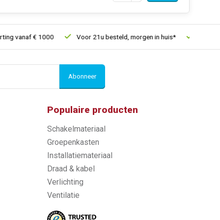
vanaf € 1000
Voor 21u besteld, morgen in huis*
30 dagen ret
Abonneer
Populaire producten
Schakelmateriaal
Groepenkasten
Installatiemateriaal
Draad & kabel
Verlichting
Ventilatie