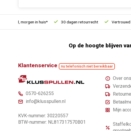
teld, morgen in huis*
30 dagen retourrecht
Vertrouwd online
Op de hoogte blijven va
Klantenservice
nu telefonisch niet bereikbaar
Over on
Verzende
0570-626255
Retourne
info@klusspullen.nl
Betaalm
Mijn acc
KVK-nummer: 30220557
BTW-nummer: NL817317570B01
Staffelko
grootgeb