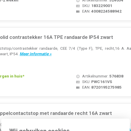
SKU:
183229001
EAN:
4008224588942
id contrastekker 16A TPE randaarde IP54 zwart
tstop/contrastekker randaarde, CEE 7/4 (Type F), TPE, recht,16 A. Aa
zwart, IP54.
Meer informatie »
rgen in huis*
Artikelnummer:
576838
SKU:
PWC161VS
EAN:
8720195275985
pelcontactstop met randaarde recht 16A zwart
A) Nom. spanning: 250 Volt (V) Kleur: Zwart Model: Randaarde (type F)
Wij gebruiken cookies
Aantal polen: 2 Materiaal: Rubber Aansluittechniek: Schroefklem Insteekri...
M