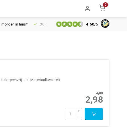
0
4.60
/
5
in huis*
30 dagen retourrecht
Vertrouwd online sinds 2006
logeenvrij: Ja Materiaalkwaliteit:
4,89
2,98