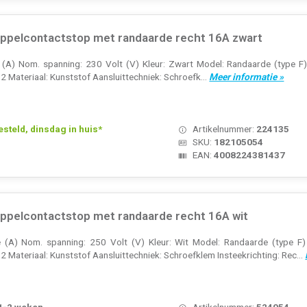
pelcontactstop met randaarde recht 16A zwart
A) Nom. spanning: 230 Volt (V) Kleur: Zwart Model: Randaarde (type F) H
2 Materiaal: Kunststof Aansluittechniek: Schroefk...
Meer informatie »
teld, dinsdag in huis*
Artikelnummer:
224135
SKU:
182105054
EAN:
4008224381437
pelcontactstop met randaarde recht 16A wit
A) Nom. spanning: 250 Volt (V) Kleur: Wit Model: Randaarde (type F) Ha
2 Materiaal: Kunststof Aansluittechniek: Schroefklem Insteekrichting: Rec...
 1-2 weken
Artikelnummer:
524054