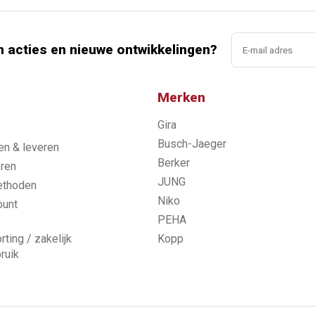
n acties en nieuwe ontwikkelingen?
Merken
Gira
s
Busch-Jaeger
n & leveren
Berker
ren
JUNG
ethoden
Niko
ount
PEHA
rting / zakelijk
Kopp
ruik