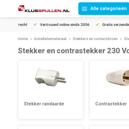
Alle categorieën
 retourrecht
Vertrouwd online sinds 2006
Gratis verzending 
Home
Installatiemateriaal
Stekkers en contactdozen
St
Stekker en contrastekker 230 Vo
Stekker randaarde
Contrastekker