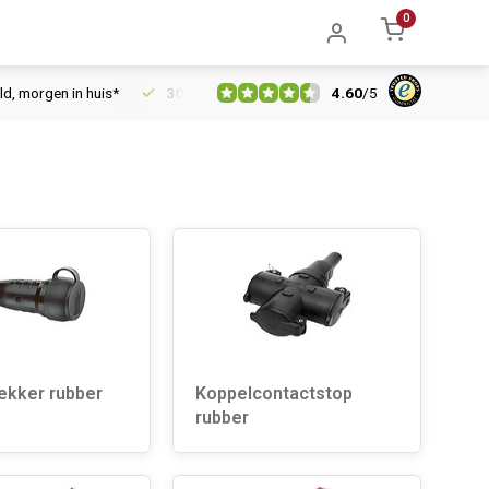
0
4.60
/
5
morgen in huis*
30 dagen retourrecht
Vertrouwd online sinds
ekker rubber
Koppelcontactstop
rubber