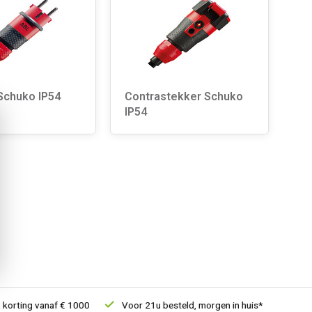
Schuko IP54
Contrastekker Schuko
IP54
orting vanaf € 1000
Voor 21u besteld, morgen in huis*
30 dag