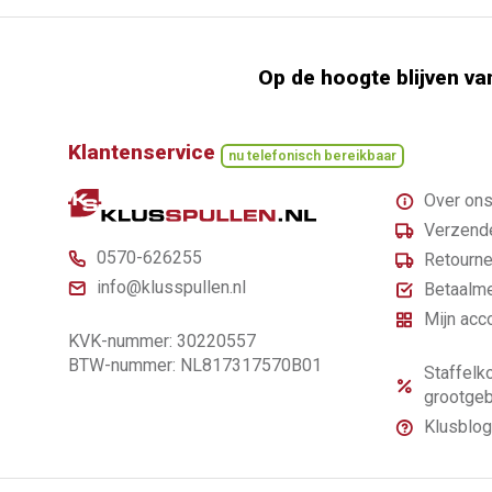
Op de hoogte blijven va
Klantenservice
nu telefonisch bereikbaar
Over on
Verzende
0570-626255
Retourne
info@klusspullen.nl
Betaalm
Mijn acc
KVK-nummer: 30220557
BTW-nummer: NL817317570B01
Staffelko
grootgeb
Klusblog