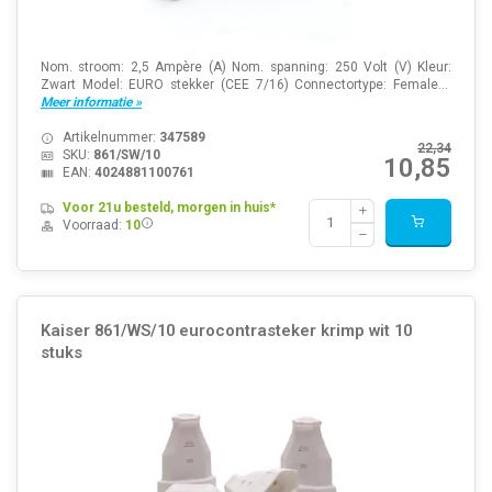
Nom. stroom: 2,5 Ampère (A) Nom. spanning: 250 Volt (V) Kleur:
Zwart Model: EURO stekker (CEE 7/16) Connectortype: Female...
Meer informatie »
Artikelnummer:
347589
22,34
SKU:
861/SW/10
10,85
EAN:
4024881100761
Voor 21u besteld, morgen in huis*
Voorraad:
10
Kaiser 861/WS/10 eurocontrasteker krimp wit 10
stuks