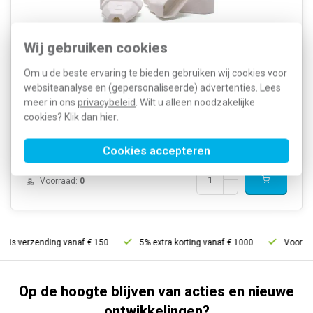
Wij gebruiken cookies
Om u de beste ervaring te bieden gebruiken wij cookies voor
Nom. stroom: 2,5 Ampère (A) Nom. spanning: 250 Volt (V) Kleur: Wit
websiteanalyse en (gepersonaliseerde) advertenties. Lees
Model: EURO stekker (CEE 7/16) Connectortype: Female...
meer in ons
privacybeleid
. Wilt u alleen noodzakelijke
Meer informatie »
cookies? Klik dan
hier
.
Artikelnummer:
347591
22,34
SKU:
861/WS/10
14,50
EAN:
4024881100778
Cookies accepteren
Verwachte levertijd: 1-2 weken
Voorraad:
0
atis verzending vanaf € 150
5% extra korting vanaf € 1000
Voor 21u
Op de hoogte blijven van acties en nieuwe
ontwikkelingen?