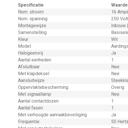
Specificatie
Waarde
Nom. stroom
16 Ampè
Nom. spanning
250 Volt
Montagewijze
Inbouw 
Samenstelling
Basisel
Kleur
Wit
Model
Aarding
Halogeenvrij
Ja
Aantal eenheden
1
Afsluitbaar
Nee
Met klapdeksel
Nee
Aansluitwijze
Steekkl
Oppervlaktebescherming
Overig
Met signaallamp
Nee
Aantal contactdozen
1
Aantal fasen
1
Met verhoogde aanraakbeveiliging
Ja
Frequentie
50 Hert