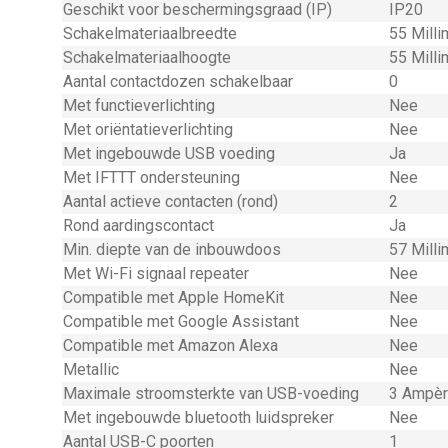
Geschikt voor beschermingsgraad (IP)
IP20
Schakelmateriaalbreedte
55 Mill
Schakelmateriaalhoogte
55 Mill
Aantal contactdozen schakelbaar
0
Met functieverlichting
Nee
Met oriëntatieverlichting
Nee
Met ingebouwde USB voeding
Ja
Met IFTTT ondersteuning
Nee
Aantal actieve contacten (rond)
2
Rond aardingscontact
Ja
Min. diepte van de inbouwdoos
57 Mill
Met Wi-Fi signaal repeater
Nee
Compatible met Apple HomeKit
Nee
Compatible met Google Assistant
Nee
Compatible met Amazon Alexa
Nee
Metallic
Nee
Maximale stroomsterkte van USB-voeding
3 Ampèr
Met ingebouwde bluetooth luidspreker
Nee
Aantal USB-C poorten
1