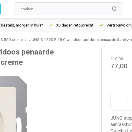
, morgen in huis*
30 dagen retourrecht
Vertrouwd online sin
S 500 creme
JUNG A 1520 F-18 C wandcontactdoos penaarde Safety+ 
tdoos penaarde
110,00
e creme
77,00
-
JUNG stop
aanraakbev
Geschikt 