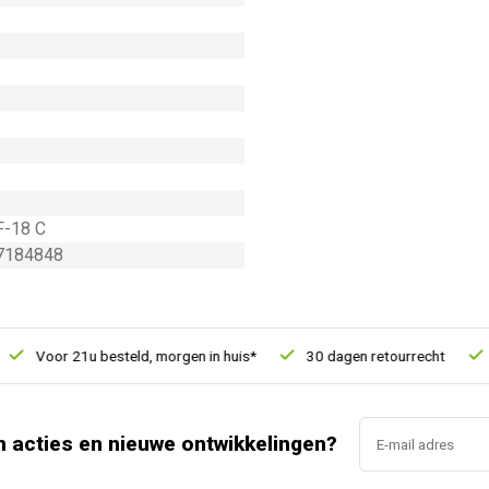
F-18 C
7184848
Voor 21u besteld, morgen in huis*
30 dagen retourrecht
Vert
n acties en nieuwe ontwikkelingen?