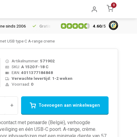
0
4.60
/
5
ds 2006
Gratis verzending vanaf € 150
5% extra korting vanaf
met USB type C A-range creme
Artikelnummer:
571902
SKU:
A 1520 F-18 C
EAN:
4011377184848
Verwachte levertijd: 1-2 weken
Voorraad:
0
+
Toevoegen aan winkelwagen
contact met penaarde (België), verhoogde
eiliging en één USB-C poort. A-range, crème.
voor inbouwdozen met een minimale diepte van 57