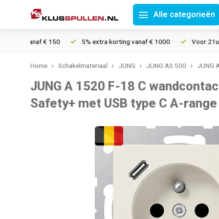
Alle categorieën
g vanaf € 150
5% extra korting vanaf € 1000
Voor 21u besteld
Home
Schakelmateriaal
JUNG
JUNG AS 500
JUNG A
JUNG A 1520 F-18 C wandcontac
Safety+ met USB type C A-rang