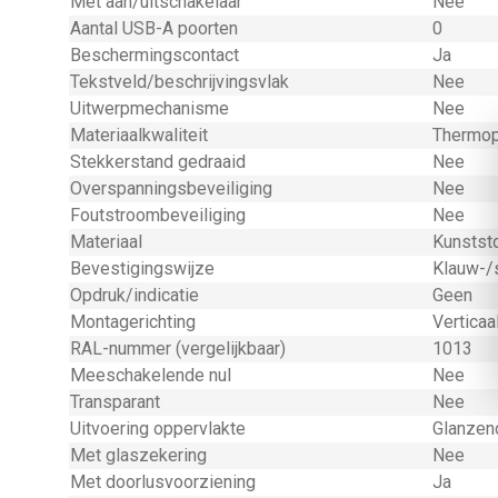
Met aan/uitschakelaar
Nee
Aantal USB-A poorten
0
Beschermingscontact
Ja
Tekstveld/beschrijvingsvlak
Nee
Uitwerpmechanisme
Nee
Materiaalkwaliteit
Thermop
Stekkerstand gedraaid
Nee
Overspanningsbeveiliging
Nee
Foutstroombeveiliging
Nee
Materiaal
Kunstst
Bevestigingswijze
Klauw-/
Opdruk/indicatie
Geen
Montagerichting
Verticaa
RAL-nummer (vergelijkbaar)
1013
Meeschakelende nul
Nee
Transparant
Nee
Uitvoering oppervlakte
Glanzen
Met glaszekering
Nee
Met doorlusvoorziening
Ja