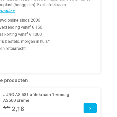
plast (hoogglans). Excl. afdekraam.
rmatie »
uwd online sinds 2006
 verzending vanaf € 150
ra korting vanaf € 1000
1u besteld, morgen in huis*
en retourrecht
de producten
JUNG AS 581 afdekraam 1-voudig
AS500 creme
4,45
2,18