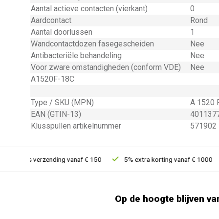
Aantal actieve contacten (vierkant)
0
Aardcontact
Rond
Aantal doorlussen
1
Wandcontactdozen fasegescheiden
Nee
Antibacteriële behandeling
Nee
Voor zware omstandigheden (conform VDE)
Nee
A1520F-18C
Type / SKU (MPN)
A 1520 
EAN (GTIN-13)
401137
Klusspullen artikelnummer
571902
ratis verzending vanaf € 150
5% extra korting vanaf € 1000
Op de hoogte blijven va