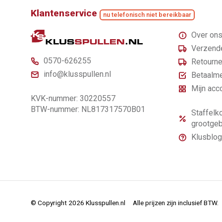
Klantenservice
nu telefonisch niet bereikbaar
Over on
Verzende
0570-626255
Retourne
info@klusspullen.nl
Betaalm
Mijn acc
KVK-nummer: 30220557
BTW-nummer: NL817317570B01
Staffelko
grootgeb
Klusblog
© Copyright 2026 Klusspullen.nl
Alle prijzen zijn inclusief BTW.