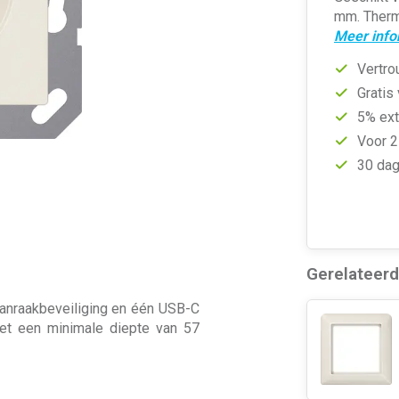
mm. Thermo
Meer info
Vertro
Gratis
5% ext
Voor 2
30 dag
Gerelateer
anraakbeveiliging en één USB-C
met een minimale diepte van 57