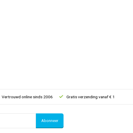
rouwd online sinds 2006
Gratis verzending vanaf € 150
5% ex
Abonneer