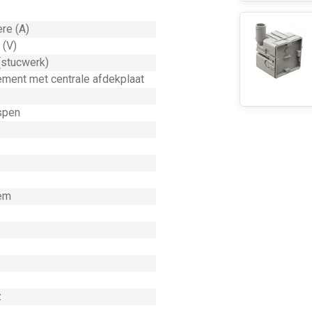
re (A)
 (V)
(stucwerk)
ement met centrale afdekplaat
spen
em
z