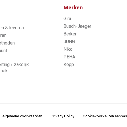
Merken
Gira
s
Busch-Jaeger
n & leveren
Berker
ren
JUNG
ethoden
Niko
ount
PEHA
rting / zakelijk
Kopp
ruik
Algemene voorwaarden
Privacy Policy
Cookievoorkeuren aanpa