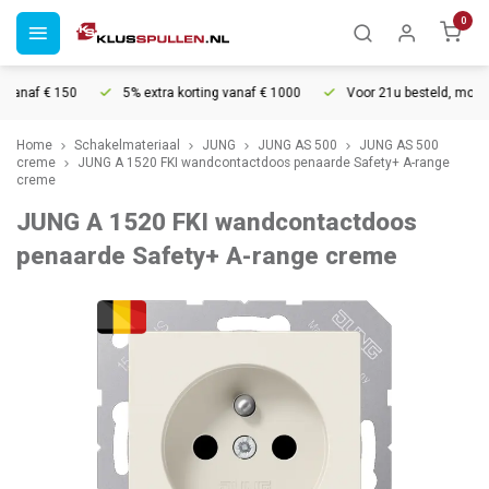
0
anaf € 150
5% extra korting vanaf € 1000
Voor 21u besteld, morgen i
Home
Schakelmateriaal
JUNG
JUNG AS 500
JUNG AS 500
creme
JUNG A 1520 FKI wandcontactdoos penaarde Safety+ A-range
creme
JUNG A 1520 FKI wandcontactdoos
penaarde Safety+ A-range creme