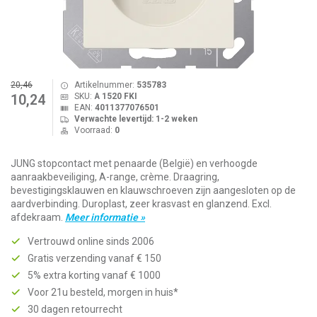
20,46
Artikelnummer:
535783
SKU:
A 1520 FKI
10,24
EAN:
4011377076501
Verwachte levertijd: 1-2 weken
Voorraad:
0
JUNG stopcontact met penaarde (België) en verhoogde
aanraakbeveiliging, A-range, crème. Draagring,
bevestigingsklauwen en klauwschroeven zijn aangesloten op de
aardverbinding. Duroplast, zeer krasvast en glanzend. Excl.
afdekraam.
Meer informatie »
Vertrouwd online sinds 2006
Gratis verzending vanaf € 150
5% extra korting vanaf € 1000
Voor 21u besteld, morgen in huis*
30 dagen retourrecht