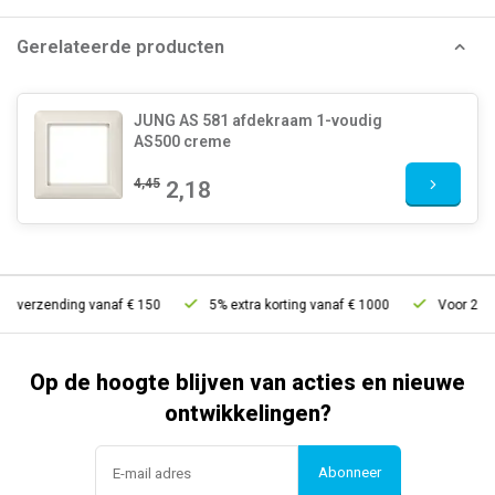
Gerelateerde producten
JUNG AS 581 afdekraam 1-voudig
AS500 creme
4,45
2,18
s verzending vanaf € 150
5% extra korting vanaf € 1000
Voor 21u be
Op de hoogte blijven van acties en nieuwe
ontwikkelingen?
Abonneer