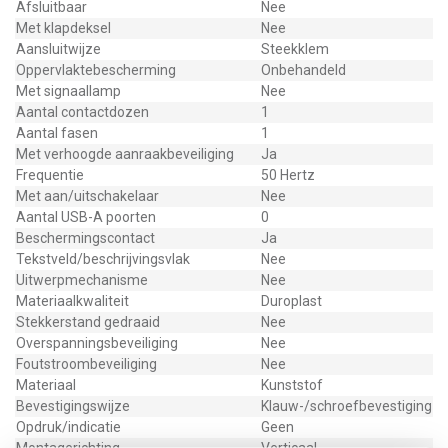
Afsluitbaar
Nee
Met klapdeksel
Nee
Aansluitwijze
Steekklem
Oppervlaktebescherming
Onbehandeld
Met signaallamp
Nee
Aantal contactdozen
1
Aantal fasen
1
Met verhoogde aanraakbeveiliging
Ja
Frequentie
50 Hertz
Met aan/uitschakelaar
Nee
Aantal USB-A poorten
0
Beschermingscontact
Ja
Tekstveld/beschrijvingsvlak
Nee
Uitwerpmechanisme
Nee
Materiaalkwaliteit
Duroplast
Stekkerstand gedraaid
Nee
Overspanningsbeveiliging
Nee
Foutstroombeveiliging
Nee
Materiaal
Kunststof
Bevestigingswijze
Klauw-/schroefbevestiging
Opdruk/indicatie
Geen