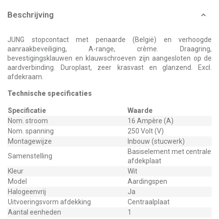
Beschrijving
JUNG stopcontact met penaarde (België) en verhoogde
aanraakbeveiliging, A-range, crème. Draagring,
bevestigingsklauwen en klauwschroeven zijn aangesloten op de
aardverbinding. Duroplast, zeer krasvast en glanzend. Excl.
afdekraam.
Technische specificaties
Specificatie
Waarde
Nom. stroom
16 Ampère (A)
Nom. spanning
250 Volt (V)
Montagewijze
Inbouw (stucwerk)
Basiselement met centrale
Samenstelling
afdekplaat
Kleur
Wit
Model
Aardingspen
Halogeenvrij
Ja
Uitvoeringsvorm afdekking
Centraalplaat
Aantal eenheden
1