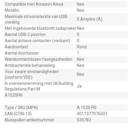
Compatible met Amazon Alexa
Nee
Metallic
Nee
Maximale stroomsterkte van USB-
0 Ampère (A)
voeding
Met ingebouwde bluetooth luidspreker
Nee
Aantal USB-C poorten
0
Aantal actieve contacten (vierkant)
0
Aardcontact
Rond
Aantal doorlussen
1
Wandcontactdozen fasegescheiden
Nee
Antibacteriële behandeling
Nee
Voor zware omstandigheden
Nee
(conform VDE)
In overeenstemming met UK Building
Ja
Regulations Part M
A1520FKI
Type / SKU (MPN)
A 1520 FKI
EAN (GTIN-13)
4011377076501
Klusspullen artikelnummer
535783