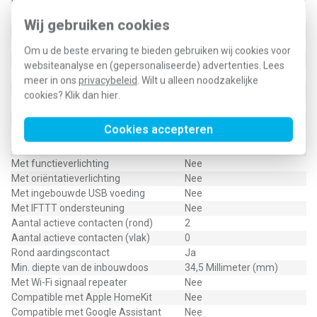
Montagerichting
Verticaal
RAL-nummer (vergelijkbaar)
1013
Wij gebruiken cookies
Meeschakelende nul
Nee
Transparant
Nee
Om u de beste ervaring te bieden gebruiken wij cookies voor
Uitvoering oppervlakte
Glanzend
websiteanalyse en (gepersonaliseerde) advertenties. Lees
Met glaszekering
Nee
meer in ons
privacybeleid
. Wilt u alleen noodzakelijke
Met doorlusvoorziening
Ja
cookies? Klik dan
hier
.
Geschikt voor beschermingsgraad (IP)
IP20
Schakelmateriaalbreedte
55 Millimeter (mm)
Cookies accepteren
Schakelmateriaalhoogte
55 Millimeter (mm)
Aantal contactdozen schakelbaar
0
Met functieverlichting
Nee
Met oriëntatieverlichting
Nee
Met ingebouwde USB voeding
Nee
Met IFTTT ondersteuning
Nee
Aantal actieve contacten (rond)
2
Aantal actieve contacten (vlak)
0
Rond aardingscontact
Ja
Min. diepte van de inbouwdoos
34,5 Millimeter (mm)
Met Wi-Fi signaal repeater
Nee
Compatible met Apple HomeKit
Nee
Compatible met Google Assistant
Nee