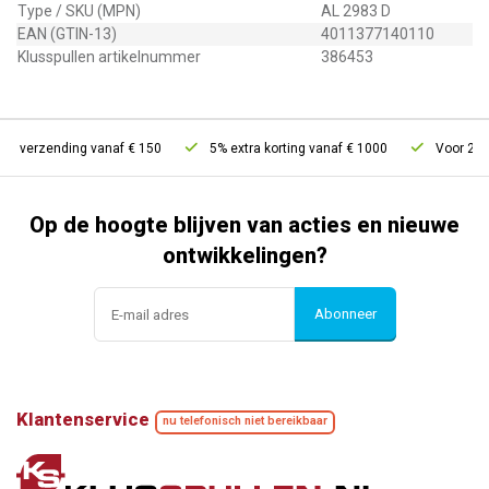
Type / SKU (MPN)
AL 2983 D
EAN (GTIN-13)
4011377140110
Klusspullen artikelnummer
386453
is verzending vanaf € 150
5% extra korting vanaf € 1000
Voor 21u b
Op de hoogte blijven van acties en nieuwe
ontwikkelingen?
Abonneer
Klantenservice
nu telefonisch niet bereikbaar