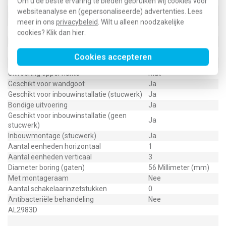
Bevestigingswijze
Overig
Om u de beste ervaring te bieden gebruiken wij cookies voor
Horizontaal en
websiteanalyse en (gepersonaliseerde) advertenties. Lees
Montagerichting
verticaal
meer in ons
privacybeleid
. Wilt u alleen noodzakelijke
Slagvastheid
IK00
cookies? Klik dan
hier
.
Beschermingsgraad (IP)
IP21
Geschikt voor vloerpot
Nee
Cookies accepteren
Transparant
Nee
Uitvoering oppervlakte
Mat
Geschikt voor wandgoot
Ja
Geschikt voor inbouwinstallatie (stucwerk)
Ja
Bondige uitvoering
Ja
Geschikt voor inbouwinstallatie (geen
Ja
stucwerk)
Inbouwmontage (stucwerk)
Ja
Aantal eenheden horizontaal
1
Aantal eenheden verticaal
3
Diameter boring (gaten)
56 Millimeter (mm)
Met montageraam
Nee
Aantal schakelaarinzetstukken
0
Antibacteriële behandeling
Nee
AL2983D