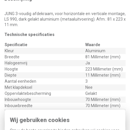
JUNG 3-voudig afdekraam, voor horizontale en verticale montage,
LS 990, dark gelakt aluminium (metaaluitvoering). Afm.: 81 x 223 x
11 mm.
Technische specificaties
Specificatie
Waarde
Kleur
Aluminium
Breedte
81 Millimeter (mm)
Halogeenvrij
Ja
Hoogte
223 Millimeter (mm)
Diepte
11 Millimeter (mm)
Aantal eenheden
3
Met klapdeksel
Nee
Oppervlaktebescherming
Gelakt
Inbouwhoogte
70 Millimeter (mm)
Inbouwbreedte
70 Millimeter (mm)
Tekstveld/beschrijvingsvlak
Nee
Materiaalkwaliteit
Aluminium
Wij gebruiken cookies
Materiaal
Metaal