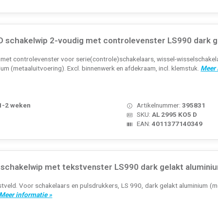
 schakelwip 2-voudig met controlevenster LS990 dark g
et controlevenster voor serie(controle)schakelaars, wissel-wisselschakela
ium (metaaluitvoering). Excl. binnenwerk en afdekraam, incl. klemstuk.
Meer 
 1-2 weken
Artikelnummer:
395831
SKU:
AL 2995 KO5 D
EAN:
4011377140349
schakelwip met tekstvenster LS990 dark gelakt alumini
veld. Voor schakelaars en pulsdrukkers, LS 990, dark gelakt aluminium (me
Meer informatie »