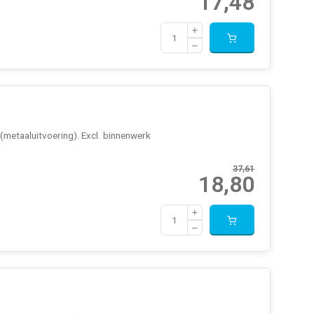
17,48
metaaluitvoering). Excl. binnenwerk
37,61
18,80