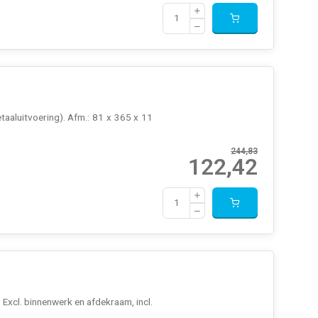
aaluitvoering). Afm.: 81 x 365 x 11
244,83
122,42
Excl. binnenwerk en afdekraam, incl.