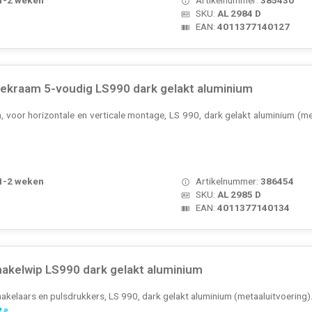
SKU:
AL 2984 D
EAN:
4011377140127
ekraam 5-voudig LS990 dark gelakt aluminium
voor horizontale en verticale montage, LS 990, dark gelakt aluminium (met
 1-2 weken
Artikelnummer:
386454
SKU:
AL 2985 D
EAN:
4011377140134
akelwip LS990 dark gelakt aluminium
elaars en pulsdrukkers, LS 990, dark gelakt aluminium (metaaluitvoering). 
 »