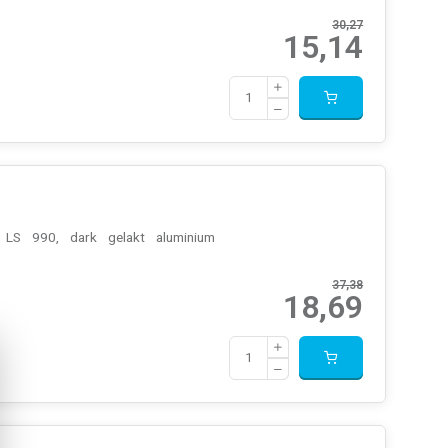
30,27
15,14
, LS 990, dark gelakt aluminium
37,38
18,69