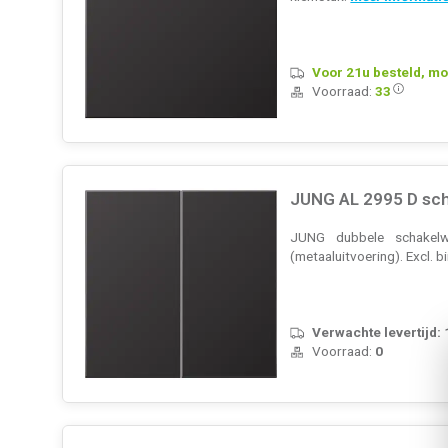
Voor 21u besteld, mo
Voorraad:
33
JUNG AL 2995 D sch
JUNG dubbele schakelwi
(metaaluitvoering). Excl. 
Verwachte levertijd:
Voorraad:
0