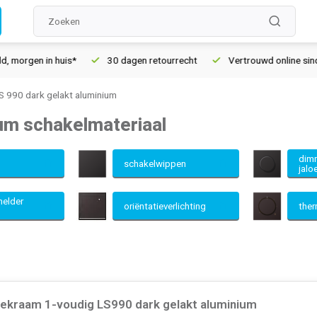
s*
30 dagen retourrecht
Vertrouwd online sinds 2006
G
 990 dark gelakt aluminium
um schakelmateriaal
dimm
n
schakelwippen
jalo
elder
oriëntatieverlichting
the
ekraam 1-voudig LS990 dark gelakt aluminium