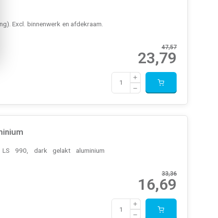
ng). Excl. binnenwerk en afdekraam.
47,57
23,79
minium
, LS 990, dark gelakt aluminium
33,36
16,69