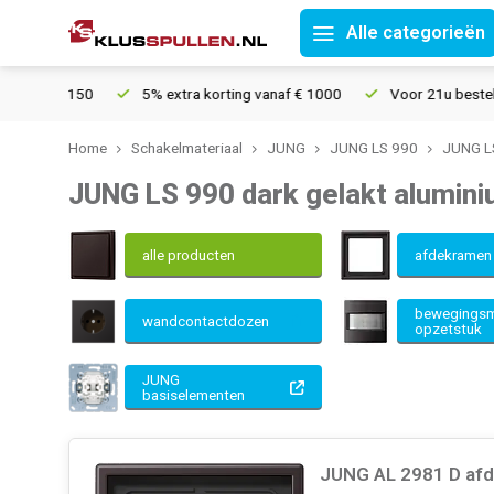
Alle categorieën
5% extra korting vanaf € 1000
Voor 21u besteld, morgen in hui
Home
Schakelmateriaal
JUNG
JUNG LS 990
JUNG LS
JUNG LS 990 dark gelakt alumini
alle producten
afdekrame
bewegingsm
wandcontactdozen
opzetstuk
JUNG
basiselementen
JUNG AL 2981 D afd