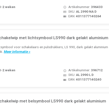
 1-2 weken
Artikelnummer:
396433
SKU:
AL 2990 NA D
EAN:
4011377140264
chakelwip met lichtsymbool LS990 dark gelakt aluminium
symbool voor schakelaars en pulsdrukkers, LS 990, dark gelakt aluminium (
uk.
Meer informatie »
 1-2 weken
Artikelnummer:
396712
SKU:
AL 2990 L D
EAN:
4011377140240
chakelwip met belsymbool LS990 dark gelakt aluminium