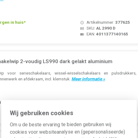
rgen in huis*
Artikelnummer:
377625
SKU:
AL 2990 D
EAN:
4011377140165
akelwip 2-voudig LS990 dark gelakt aluminium
p voor serieschakelaars, wissel-wisselschakelaars en pulsdrukkers
binnenwerk en afdekraam, incl. klemstuk.
Meer informatie »
 1-2 weken
Artikelnummer:
397361
SKU:
AL 2995 D
Wij gebruiken cookies
EAN:
4011377140332
Om u de beste ervaring te bieden gebruiken wij
cookies voor websiteanalyse en (gepersonaliseerde)