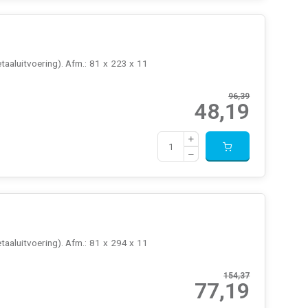
aaluitvoering). Afm.: 81 x 223 x 11
96,39
48,19
aaluitvoering). Afm.: 81 x 294 x 11
154,37
77,19