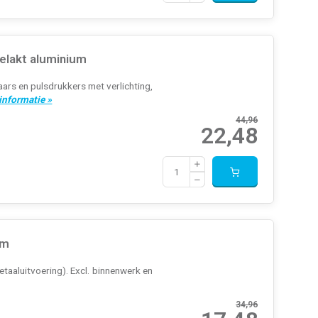
elakt aluminium
ars en pulsdrukkers met verlichting,
informatie »
44,96
22,48
um
taaluitvoering). Excl. binnenwerk en
34,96