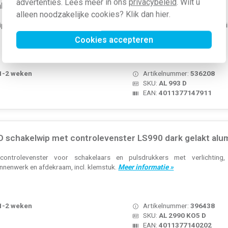
advertenties. Lees meer in ons
privacybeleid
. Wilt u
kelwip drievoudig LS990 dark gelakt aluminium
alleen noodzakelijke cookies? Klik dan
hier
.
, voor schakelaar 5306 EU, LS 990, dark gelakt aluminium (metaaluitvoeri
Cookies accepteren
 1-2 weken
Artikelnummer:
536208
SKU:
AL 993 D
EAN:
4011377147911
 schakelwip met controlevenster LS990 dark gelakt alu
ntrolevenster voor schakelaars en pulsdrukkers met verlichting
binnenwerk en afdekraam, incl. klemstuk.
Meer informatie »
 1-2 weken
Artikelnummer:
396438
SKU:
AL 2990 KO5 D
EAN:
4011377140202