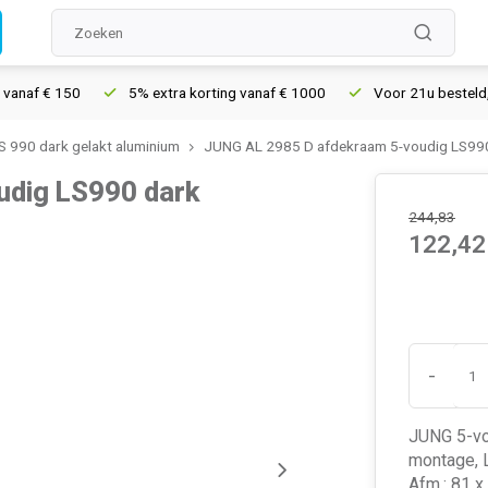
f € 150
5% extra korting vanaf € 1000
Voor 21u besteld, morg
 990 dark gelakt aluminium
JUNG AL 2985 D afdekraam 5-voudig LS990 
udig LS990 dark
244,83
122,42
-
JUNG 5-vou
montage, L
Afm.: 81 