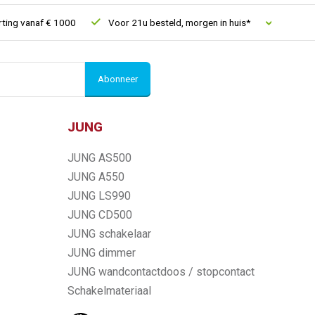
g vanaf € 1000
Voor 21u besteld, morgen in huis*
30 dagen re
Abonneer
JUNG
JUNG AS500
JUNG A550
JUNG LS990
JUNG CD500
JUNG schakelaar
JUNG dimmer
JUNG wandcontactdoos / stopcontact
Schakelmateriaal