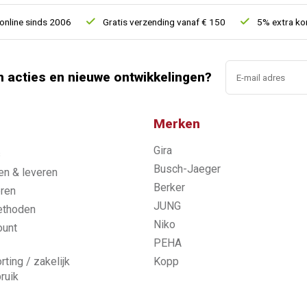
ne sinds 2006
Gratis verzending vanaf € 150
5% extra kortin
n acties en nieuwe ontwikkelingen?
Merken
Gira
s
Busch-Jaeger
n & leveren
Berker
ren
JUNG
ethoden
Niko
ount
PEHA
rting / zakelijk
Kopp
ruik