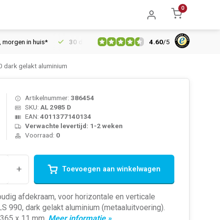
0
4.60
/
5
en in huis*
30 dagen retourrecht
Vertrouwd online sinds 200
dark gelakt aluminium
Artikelnummer:
386454
SKU:
AL 2985 D
EAN:
4011377140134
Verwachte levertijd: 1-2 weken
Voorraad:
0
+
Toevoegen aan winkelwagen
dig afdekraam, voor horizontale en verticale
S 990, dark gelakt aluminium (metaaluitvoering).
x 365 x 11 mm.
Meer informatie »