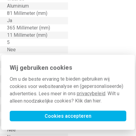
Aluminium
81 Millimeter (mm)
Ja
365 Millimeter (mm)
11 Millimeter (mm)
5
Nee
Gelakt
70 Millimeter (mm)
Wij gebruiken cookies
70 Millimeter (mm)
Nee
Om u de beste ervaring te bieden gebruiken wij
Aluminium
cookies voor websiteanalyse en (gepersonaliseerde)
Metaal
advertenties. Lees meer in ons
privacybeleid
. Wilt u
Overig
alleen noodzakelijke cookies? Klik dan
hier
.
Horizontaal en verticaal
IK00
Cookies accepteren
IP21
Nee