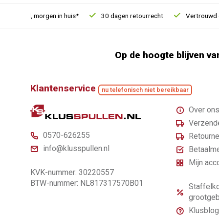
esteld, morgen in huis*
30 dagen retourrecht
Vertrouwd onli
Op de hoogte blijven va
Klantenservice
nu telefonisch niet bereikbaar
Over on
Verzende
0570-626255
Retourne
info@klusspullen.nl
Betaalm
Mijn acc
KVK-nummer: 30220557
BTW-nummer: NL817317570B01
Staffelko
grootgeb
Klusblog