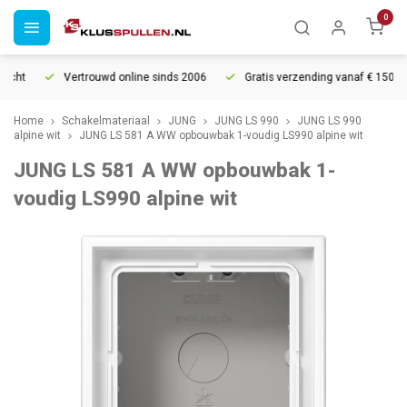
0
cht
Vertrouwd online sinds 2006
Gratis verzending vanaf € 150
Home
Schakelmateriaal
JUNG
JUNG LS 990
JUNG LS 990
alpine wit
JUNG LS 581 A WW opbouwbak 1-voudig LS990 alpine wit
JUNG LS 581 A WW opbouwbak 1-
voudig LS990 alpine wit