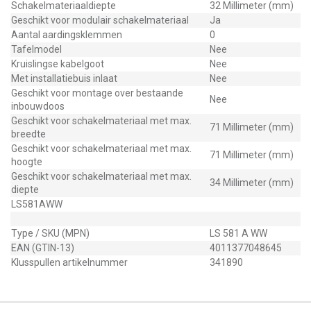
Schakelmateriaaldiepte
32 Millimeter (mm)
Geschikt voor modulair schakelmateriaal
Ja
Aantal aardingsklemmen
0
Tafelmodel
Nee
Kruislingse kabelgoot
Nee
Met installatiebuis inlaat
Nee
Geschikt voor montage over bestaande
Nee
inbouwdoos
Geschikt voor schakelmateriaal met max.
71 Millimeter (mm)
breedte
Geschikt voor schakelmateriaal met max.
71 Millimeter (mm)
hoogte
Geschikt voor schakelmateriaal met max.
34 Millimeter (mm)
diepte
LS581AWW
Type / SKU (MPN)
LS 581 A WW
EAN (GTIN-13)
4011377048645
Klusspullen artikelnummer
341890