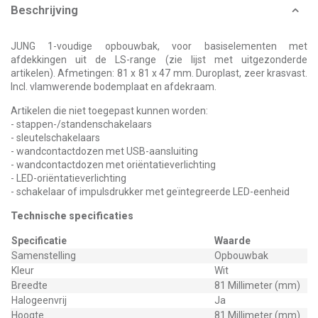
Beschrijving
JUNG 1-voudige opbouwbak, voor basiselementen met
afdekkingen uit de LS-range (zie lijst met uitgezonderde
artikelen). Afmetingen: 81 x 81 x 47 mm. Duroplast, zeer krasvast.
Incl. vlamwerende bodemplaat en afdekraam.
Artikelen die niet toegepast kunnen worden:
- stappen-/standenschakelaars
- sleutelschakelaars
- wandcontactdozen met USB-aansluiting
- wandcontactdozen met oriëntatieverlichting
- LED-oriëntatieverlichting
- schakelaar of impulsdrukker met geïntegreerde LED-eenheid
Technische specificaties
Specificatie
Waarde
Samenstelling
Opbouwbak
Kleur
Wit
Breedte
81 Millimeter (mm)
Halogeenvrij
Ja
Hoogte
81 Millimeter (mm)