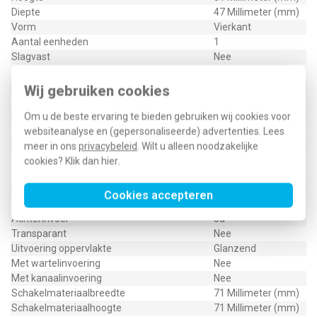
Diepte
47 Millimeter (mm)
Vorm
Vierkant
Aantal eenheden
1
Slagvast
Nee
Oppervlaktebescherming
Onbehandeld
Met kabelinvoer
Nee
Wij gebruiken cookies
Materiaalkwaliteit
Duroplast
Materiaal
Om u de beste ervaring te bieden gebruiken wij cookies voor
Kunststof
Aantal invoeren
websiteanalyse en (gepersonaliseerde) advertenties. Lees
0
Met afdekraam
meer in ons
privacybeleid
. Wilt u alleen noodzakelijke
Ja
cookies? Klik dan
hier
.
Horizontaal en
Montagerichting
verticaal
RAL-nummer (vergelijkbaar)
9016
Cookies accepteren
Beschermingsgraad (IP)
IP2X
Achterinvoer
Ja
Transparant
Nee
Uitvoering oppervlakte
Glanzend
Met wartelinvoering
Nee
Met kanaalinvoering
Nee
Schakelmateriaalbreedte
71 Millimeter (mm)
Schakelmateriaalhoogte
71 Millimeter (mm)