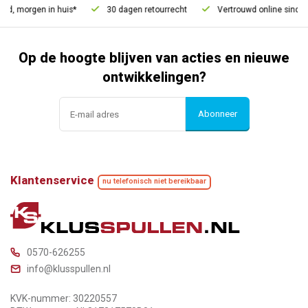
d, morgen in huis*
30 dagen retourrecht
Vertrouwd online sinds 2
Op de hoogte blijven van acties en nieuwe
ontwikkelingen?
Abonneer
Klantenservice
nu telefonisch niet bereikbaar
0570-626255
info@klusspullen.nl
KVK-nummer: 30220557