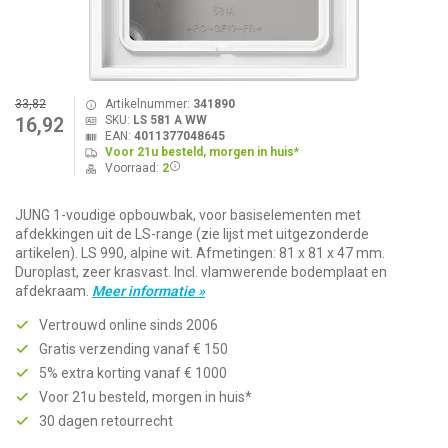
33,82
Artikelnummer:
341890
SKU:
LS 581 A WW
16,92
EAN:
4011377048645
Voor 21u besteld, morgen in huis*
Voorraad:
2
JUNG 1-voudige opbouwbak, voor basiselementen met
afdekkingen uit de LS-range (zie lijst met uitgezonderde
artikelen). LS 990, alpine wit. Afmetingen: 81 x 81 x 47 mm.
Duroplast, zeer krasvast. Incl. vlamwerende bodemplaat en
afdekraam.
Meer informatie »
Vertrouwd online sinds 2006
Gratis verzending vanaf € 150
5% extra korting vanaf € 1000
Voor 21u besteld, morgen in huis*
30 dagen retourrecht