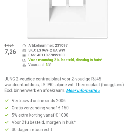
14,51
Artikelnummer:
231097
SKU:
LS 969-2 UA WW
7,26
EAN:
4011377899100
Voor maandag 21u besteld, dinsdag in huis*
Voorraad:
3
JUNG 2-voudige centraalplaat voor 2-voudige RJ45
wandcontactdoos, LS 990, alpine wit. Thermoplast (hoogglans).
Excl. binnenwerk en afdekraam.
Meer informatie »
Vertrouwd online sinds 2006
Gratis verzending vanaf € 150
5% extra korting vanaf € 1000
Voor 21u besteld, morgen in huis*
30 dagen retourrecht