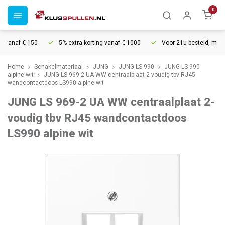
0
vanaf € 150
5% extra korting vanaf € 1000
Voor 21u besteld, morgen 
Home
Schakelmateriaal
JUNG
JUNG LS 990
JUNG LS 990
alpine wit
JUNG LS 969-2 UA WW centraalplaat 2-voudig tbv RJ45
wandcontactdoos LS990 alpine wit
JUNG LS 969-2 UA WW centraalplaat 2-
voudig tbv RJ45 wandcontactdoos
LS990 alpine wit