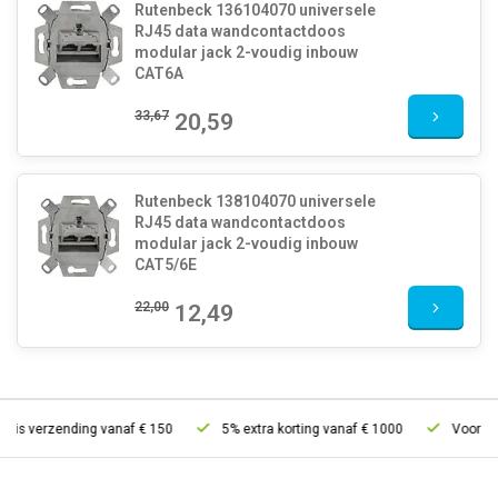
Rutenbeck 136104070 universele
RJ45 data wandcontactdoos
modular jack 2-voudig inbouw
CAT6A
33,67
20,59
Rutenbeck 138104070 universele
RJ45 data wandcontactdoos
modular jack 2-voudig inbouw
CAT5/6E
22,00
12,49
tis verzending vanaf € 150
5% extra korting vanaf € 1000
Voor 21u 