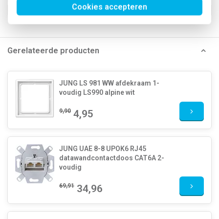
Cookies accepteren
Klusspullen artikelnummer
231097
Gerelateerde producten
JUNG LS 981 WW afdekraam 1-
voudig LS990 alpine wit
9,90
4,95
JUNG UAE 8-8 UPOK6 RJ45
datawandcontactdoos CAT6A 2-
voudig
69,91
34,96