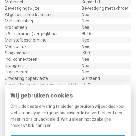
Materiaal
Kunststof
Bevestigingswijze
Bevestiging met schroef
Afgeschermde behuizing
Nee
Met verlichting
Nee
Kroonsteen
Nee
RAL-nummer (vergelijkbaar)
9016
Met stofbescherming
Nee
Met opdruk
Nee
Slagvastheid
IK00
Incl. connectoren
Nee
Draagring
Nee
Transparant
Nee
Uitvoering oppervlakte
Glanzend
Geschikt voor beschermingsgraad (IP)
IP2X
Schakelmateriaalbreedte
70 Millimeter (mm)
Wij gebruiken cookies
Schakelmateriaalhoogte
70 Millimeter (mm)
Geïsoleerde aansluitingen
Nee
Om u de beste ervaring te bieden gebruiken wij cookies voor
Antibacteriële behandeling
Nee
websiteanalyse en (gepersonaliseerde) advertenties. Lees
LS969-2UAWW
meer in ons
privacybeleid
. Wilt u alleen noodzakelijke
cookies? Klik dan
hier
.
Type / SKU (MPN)
LS 969-2 UA WW
EAN (GTIN-13)
4011377899100