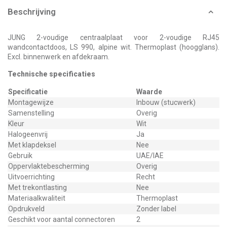
Beschrijving
JUNG 2-voudige centraalplaat voor 2-voudige RJ45
wandcontactdoos, LS 990, alpine wit. Thermoplast (hoogglans).
Excl. binnenwerk en afdekraam.
Technische specificaties
Specificatie
Waarde
Montagewijze
Inbouw (stucwerk)
Samenstelling
Overig
Kleur
Wit
Halogeenvrij
Ja
Met klapdeksel
Nee
Gebruik
UAE/IAE
Oppervlaktebescherming
Overig
Uitvoerrichting
Recht
Met trekontlasting
Nee
Materiaalkwaliteit
Thermoplast
Opdrukveld
Zonder label
Geschikt voor aantal connectoren
2