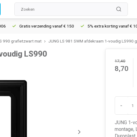
Gratis verzending vanaf € 150
5% extra korting vanaf € 1000
 990 grafietzwart mat
JUNG LS 981 SWM afdekraam 1-voudig LS990 gr
voudig LS990
17,40
8,70
-
JUNG 1-vou
montage, L
Duroplast,