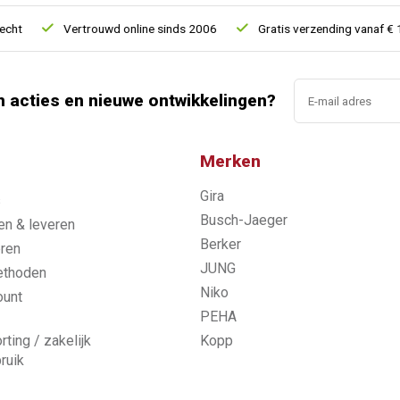
Vertrouwd online sinds 2006
Gratis verzending vanaf € 150
n acties en nieuwe ontwikkelingen?
Merken
Gira
s
Busch-Jaeger
n & leveren
Berker
ren
JUNG
ethoden
Niko
ount
PEHA
rting / zakelijk
Kopp
ruik