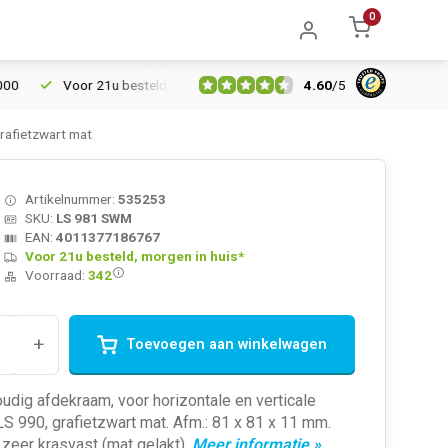
0
4.60
/
5
Voor 21u besteld, morgen in huis*
30 dagen retourrecht
afietzwart mat
Artikelnummer:
535253
SKU:
LS 981 SWM
EAN:
4011377186767
Voor 21u besteld, morgen in huis*
Voorraad:
342
+
Toevoegen aan winkelwagen
dig afdekraam, voor horizontale en verticale
S 990, grafietzwart mat. Afm.: 81 x 81 x 11 mm.
 zeer krasvast (mat gelakt).
Meer informatie »