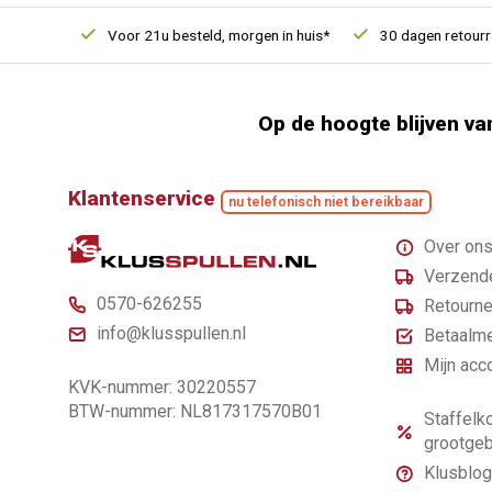
 1000
Voor 21u besteld, morgen in huis*
30 dagen retourrecht
Op de hoogte blijven va
Klantenservice
nu telefonisch niet bereikbaar
Over on
Verzende
0570-626255
Retourne
info@klusspullen.nl
Betaalm
Mijn acc
KVK-nummer: 30220557
BTW-nummer: NL817317570B01
Staffelko
grootgeb
Klusblog