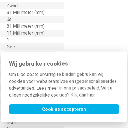
Zwart
81 Millimeter (mm)
Ja
81 Millimeter (mm)
11 Millimeter (mm)
1
Nee
Gelakt
70 Millimeter (mm)
Wij gebruiken cookies
70 Millimeter (mm)
Nee
Om u de beste ervaring te bieden gebruiken wij
Duroplast
cookies voor websiteanalyse en (gepersonaliseerde)
Kunststof
advertenties. Lees meer in ons
privacybeleid
. Wilt u
Overig
alleen noodzakelijke cookies? Klik dan
hier
.
Horizontaal en verticaal
9005
Cookies accepteren
IK00
IP21