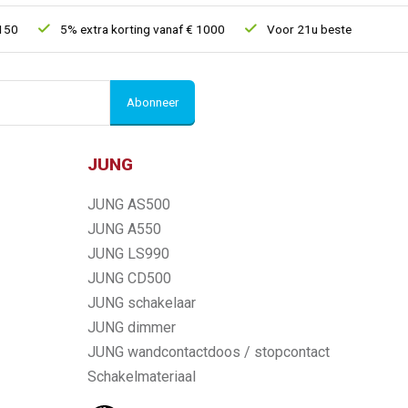
5% extra korting vanaf € 1000
Voor 21u besteld, morgen in h
Abonneer
JUNG
JUNG AS500
JUNG A550
JUNG LS990
JUNG CD500
JUNG schakelaar
JUNG dimmer
JUNG wandcontactdoos / stopcontact
Schakelmateriaal