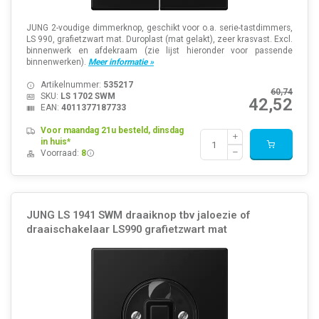
JUNG 2-voudige dimmerknop, geschikt voor o.a. serie-tastdimmers,
LS 990, grafietzwart mat. Duroplast (mat gelakt), zeer krasvast. Excl.
binnenwerk en afdekraam (zie lijst hieronder voor passende
binnenwerken).
Meer informatie »
Artikelnummer:
535217
60,74
SKU:
LS 1702 SWM
42,52
EAN:
4011377187733
Voor maandag 21u besteld, dinsdag
in huis*
Voorraad:
8
JUNG LS 1941 SWM draaiknop tbv jaloezie of
draaischakelaar LS990 grafietzwart mat