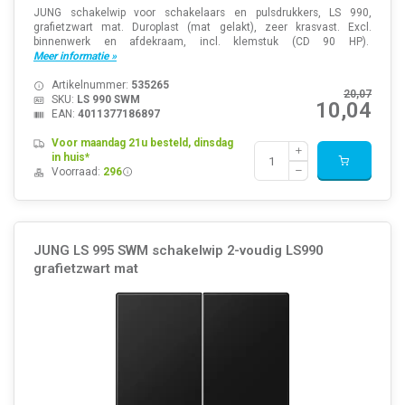
JUNG schakelwip voor schakelaars en pulsdrukkers, LS 990,
grafietzwart mat. Duroplast (mat gelakt), zeer krasvast. Excl.
binnenwerk en afdekraam, incl. klemstuk (CD 90 HP).
Meer informatie »
Artikelnummer:
535265
20,07
SKU:
LS 990 SWM
10,04
EAN:
4011377186897
Voor maandag 21u besteld, dinsdag
in huis*
Voorraad:
296
JUNG LS 995 SWM schakelwip 2-voudig LS990
grafietzwart mat