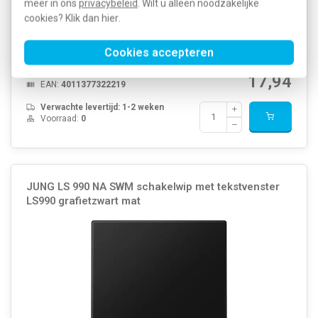
meer in ons
privacybeleid
. Wilt u alleen noodzakelijke
JUNG 2-voudige schakelwip met pijlsymbolen voor multipulsdrukker
cookies? Klik dan
hier
.
(532-4), LS 990, grafietzwart mat. Duroplast, zeer krasvast (mat
gelakt). Excl. binnenwerk en afdekraam.
Meer informatie »
Cookies accepteren
Artikelnummer:
580085
35,88
SKU:
LS 995 MP SWM
17,94
EAN:
4011377322219
Verwachte levertijd: 1-2 weken
Voorraad:
0
JUNG LS 990 NA SWM schakelwip met tekstvenster
LS990 grafietzwart mat