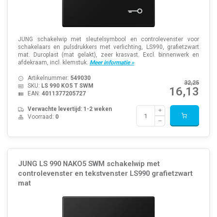
JUNG schakelwip met sleutelsymbool en controlevenster voor
schakelaars en pulsdrukkers met verlichting, LS990, grafietzwart
mat. Duroplast (mat gelakt), zeer krasvast. Excl. binnenwerk en
afdekraam, incl. klemstuk.
Meer informatie »
Artikelnummer:
549030
32,25
SKU:
LS 990 KO5 T SWM
16,13
EAN:
4011377205727
Verwachte levertijd: 1-2 weken
Voorraad:
0
JUNG LS 990 NAKO5 SWM schakelwip met
controlevenster en tekstvenster LS990 grafietzwart
mat