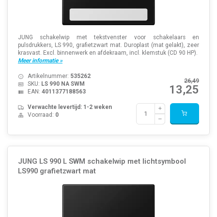
JUNG schakelwip met tekstvenster voor schakelaars en
pulsdrukkers, LS 990, grafietzwart mat. Duroplast (mat gelakt), zeer
krasvast. Excl. binnenwerk en afdekraam, incl. klemstuk (CD 90 HP).
Meer informatie »
Artikelnummer:
535262
26,49
SKU:
LS 990 NA SWM
13,25
EAN:
4011377188563
Verwachte levertijd: 1-2 weken
Voorraad:
0
JUNG LS 990 L SWM schakelwip met lichtsymbool
LS990 grafietzwart mat