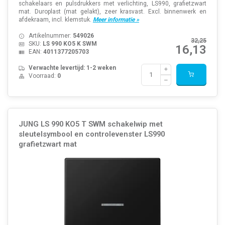
schakelaars en pulsdrukkers met verlichting, LS990, grafietzwart
mat. Duroplast (mat gelakt), zeer krasvast. Excl. binnenwerk en
afdekraam, incl. klemstuk.
Meer informatie »
Artikelnummer:
549026
32,25
SKU:
LS 990 KO5 K SWM
16,13
EAN:
4011377205703
Verwachte levertijd: 1-2 weken
Voorraad:
0
JUNG LS 990 KO5 T SWM schakelwip met
sleutelsymbool en controlevenster LS990
grafietzwart mat