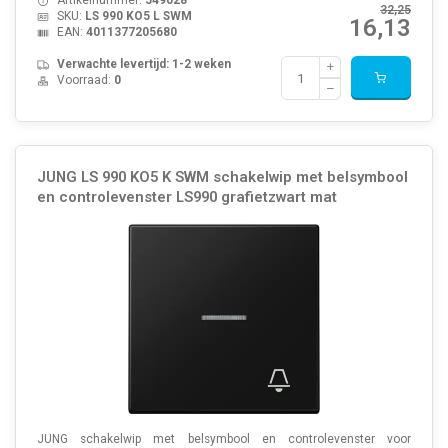
Artikelnummer:
549028
32,25
SKU:
LS 990 KO5 L SWM
16,13
EAN:
4011377205680
Verwachte levertijd: 1-2 weken
Voorraad:
0
JUNG LS 990 KO5 K SWM schakelwip met belsymbool
en controlevenster LS990 grafietzwart mat
JUNG schakelwip met belsymbool en controlevenster voor