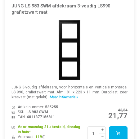
JUNG LS 983 SWM afdekraam 3-voudig LS990
grafietzwart mat
JUNG 3-voudig afdekraam, voor horizontale en verticale montage,
LS 990, grafietzwart mat. Afm.: 81 x 223 x 11 mm. Duroplast, zeer
krasvast (mat gelakt).
Meer informatie »
Artikelnummer:
535255
43,54
SKU:
LS 983 SWM
21,77
EAN:
4011377186811
Voor maandag 21u besteld, dinsdag
in huis*
Voorraad:
119