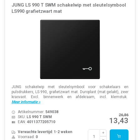
JUNG LS 990 T SWM schakelwip met sleutelsymbool
LS990 grafietzwart mat
JUNG schakelwip met sleutelsymbool voor schakelaars en
pulsdrukkers, LS 990, grafietzwart mat. Duroplast (mat gelakt), zeer
krasvast. Excl. binnenwerk en afdekraam, incl. klemstuk.
Meer informatie »
Artikelnummer:
549038
26,86
SKU:
LS 990 T SWM
13,43
EAN:
4011377205710
Verwachte levertijd: 1-2 weken
Voorraad:
0