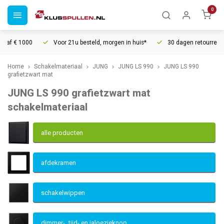
0
Voor 21u besteld, morgen in huis*
30 dagen retourrecht
Vertrouwd
Home
Schakelmateriaal
JUNG
JUNG LS 990
JUNG LS 990
grafietzwart mat
JUNG LS 990 grafietzwart mat
schakelmateriaal
alle producten
afdekramen
schakelwippen
dimmer-, tijd- en jaloezieknop