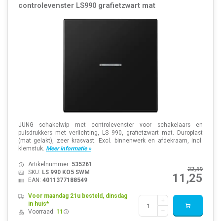
controlevenster LS990 grafietzwart mat
JUNG schakelwip met controlevenster voor schakelaars en
pulsdrukkers met verlichting, LS 990, grafietzwart mat. Duroplast
(mat gelakt), zeer krasvast. Excl. binnenwerk en afdekraam, incl.
klemstuk.
Meer informatie »
Artikelnummer:
535261
22,49
SKU:
LS 990 KO5 SWM
11,25
EAN:
4011377188549
Voor maandag 21u besteld, dinsdag
in huis*
Voorraad:
11