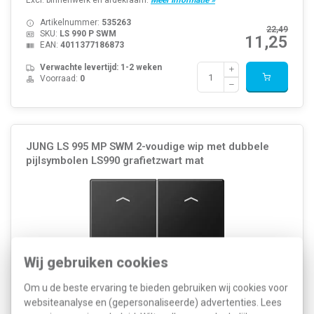
Excl. binnenwerk en afdekraam.
Meer informatie »
Artikelnummer:
535263
22,49
SKU:
LS 990 P SWM
11,25
EAN:
4011377186873
Verwachte levertijd: 1-2 weken
Voorraad:
0
JUNG LS 995 MP SWM 2-voudige wip met dubbele
pijlsymbolen LS990 grafietzwart mat
Wij gebruiken cookies
Om u de beste ervaring te bieden gebruiken wij cookies voor
websiteanalyse en (gepersonaliseerde) advertenties. Lees