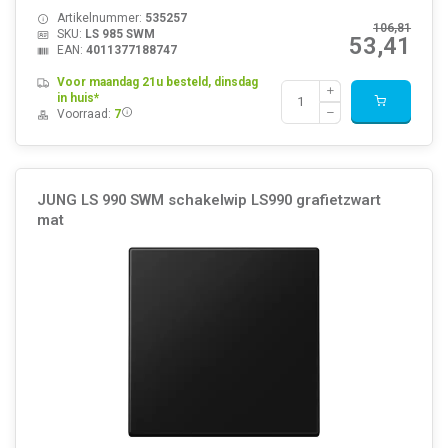
Artikelnummer:
535257
106,81
SKU:
LS 985 SWM
53,41
EAN:
4011377188747
Voor maandag 21u besteld, dinsdag
in huis*
Voorraad:
7
JUNG LS 990 SWM schakelwip LS990 grafietzwart
mat