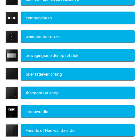
centraalplaten
wandcontactdozen
bewegingsmelder opzetstuk
oriëntatieverlichting
thermostaat knop
inbouwradio
Friends of Hue wandzender