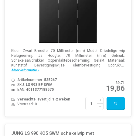
Kleur: Zwart Breedte: 70 Millimeter (mm) Model: Driedelige wip
Halogeenvrij: Ja Hoogte: 70 Millimeter (mm) Gebruik:
Schakelaar/drukker Oppervlaktebescherming: Gelakt Materiaal:
Kunststof Bevestigingswijze: Klembevestiging Opdruk/...
Meer informatie »
Artikelnummer:
535267
39,71
SKU:
LS 993 BF SWM
19,86
EAN:
4011377188570
Verwachte levertijd: 1-2 weken
Voorraad:
0
JUNG LS 990 KO5 SWM schakelwip met