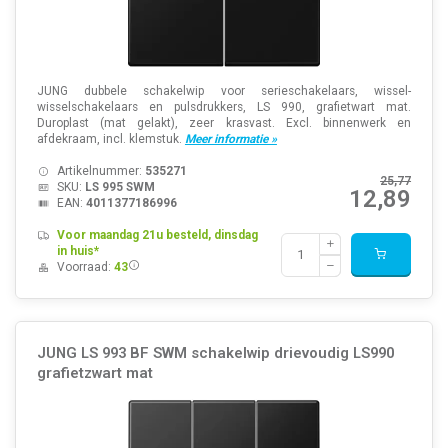
JUNG dubbele schakelwip voor serieschakelaars, wissel-
wisselschakelaars en pulsdrukkers, LS 990, grafietwart mat.
Duroplast (mat gelakt), zeer krasvast. Excl. binnenwerk en
afdekraam, incl. klemstuk.
Meer informatie »
Artikelnummer:
535271
25,77
SKU:
LS 995 SWM
12,89
EAN:
4011377186996
Voor maandag 21u besteld, dinsdag
in huis*
Voorraad:
43
JUNG LS 993 BF SWM schakelwip drievoudig LS990
grafietzwart mat