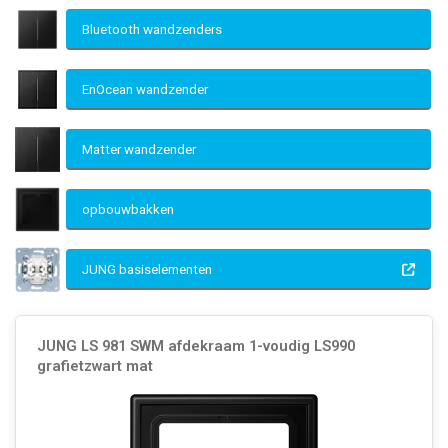
Bluetooth wandzenders
EnOcean wandzender
Matter wandzender
opbouwbakken
JUNG basiselementen
JUNG LS 981 SWM afdekraam 1-voudig LS990
grafietzwart mat