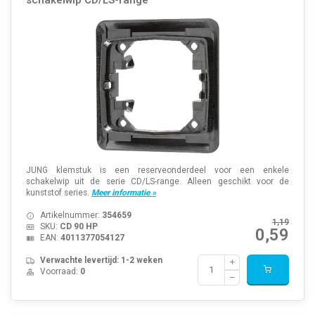
JUNG klemstuk is een reserveonderdeel voor een enkele
schakelwip uit de serie CD/LS-range. Alleen geschikt voor de
kunststof series.
Meer informatie »
Artikelnummer:
354659
1,19
SKU:
CD 90 HP
0,59
EAN:
4011377054127
Verwachte levertijd: 1-2 weken
Voorraad:
0