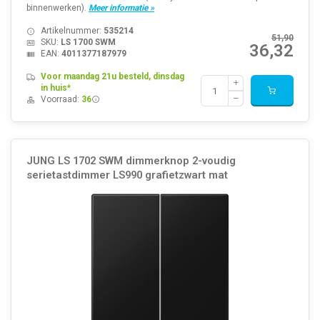
binnenwerken).
Meer informatie »
Artikelnummer:
535214
51,90
SKU:
LS 1700 SWM
36,32
EAN:
4011377187979
Voor maandag 21u besteld, dinsdag
in huis*
Voorraad:
36
JUNG LS 1702 SWM dimmerknop 2-voudig
serietastdimmer LS990 grafietzwart mat