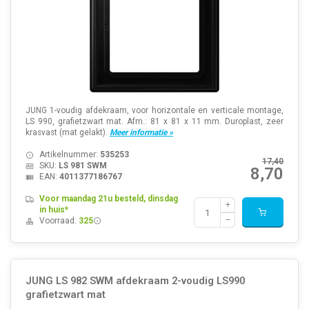
JUNG 1-voudig afdekraam, voor horizontale en verticale montage,
LS 990, grafietzwart mat. Afm.: 81 x 81 x 11 mm. Duroplast, zeer
krasvast (mat gelakt).
Meer informatie »
Artikelnummer:
535253
17,40
SKU:
LS 981 SWM
8,70
EAN:
4011377186767
Voor maandag 21u besteld, dinsdag
in huis*
Voorraad:
325
JUNG LS 982 SWM afdekraam 2-voudig LS990
grafietzwart mat