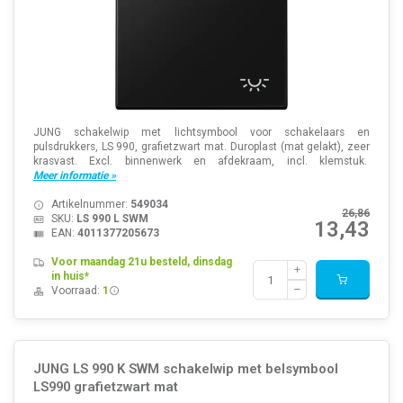
JUNG schakelwip met lichtsymbool voor schakelaars en
pulsdrukkers, LS 990, grafietzwart mat. Duroplast (mat gelakt), zeer
krasvast. Excl. binnenwerk en afdekraam, incl. klemstuk.
Meer informatie »
Artikelnummer:
549034
26,86
SKU:
LS 990 L SWM
13,43
EAN:
4011377205673
Voor maandag 21u besteld, dinsdag
in huis*
Voorraad:
1
JUNG LS 990 K SWM schakelwip met belsymbool
LS990 grafietzwart mat