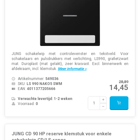
JUNG schakelwip met controlevenster en tekstveld. Voor
schakelaars en pulsdrukkers met verlichting, LS990, grafietzwart
mat. Duroplast (mat gelakt), zeer krasvast. Excl. binnenwerk en
afdekraam, incl. klemstuk.
Meer informatie »
Artikelnummer:
549036
28,89
SKU:
LS 990 NAKO5 SWM
14,45
EAN:
4011377205666
Verwachte levertijd: 1-2 weken
Voorraad:
0
JUNG CD 90 HP reserve klemstuk voor enkele
schakelwip CD/LS-range