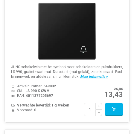
JUNG schakelwip met belsymbool voor schakelaars en pulsdrukkers,
LS 990, grafietzwart mat. Duroplast (mat gelakt), zeer krasvast. Excl.
binnenwerk en afdekraam, incl. klemstuk.
Meer informatie »
Artikelnummer:
549032
26,86
SKU:
LS 990 K SWM
13,43
EAN:
4011377205697
Verwachte levertijd: 1-2 weken
Voorraad:
0