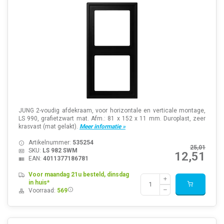
JUNG 2-voudig afdekraam, voor horizontale en verticale montage,
LS 990, grafietzwart mat. Afm.: 81 x 152 x 11 mm. Duroplast, zeer
krasvast (mat gelakt).
Meer informatie »
Artikelnummer:
535254
25,01
SKU:
LS 982 SWM
12,51
EAN:
4011377186781
Voor maandag 21u besteld, dinsdag
in huis*
Voorraad:
569