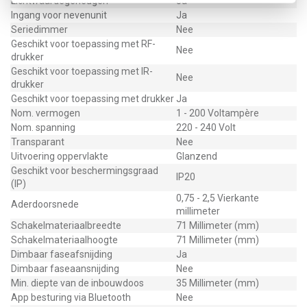
Lichtwaardegeheugen
Ja
Ingang voor nevenunit
Ja
Seriedimmer
Nee
Geschikt voor toepassing met RF-
Nee
drukker
Geschikt voor toepassing met IR-
Nee
drukker
Geschikt voor toepassing met drukker
Ja
Nom. vermogen
1 - 200 Voltampère
Nom. spanning
220 - 240 Volt
Transparant
Nee
Uitvoering oppervlakte
Glanzend
Geschikt voor beschermingsgraad
IP20
(IP)
0,75 - 2,5 Vierkante
Aderdoorsnede
millimeter
Schakelmateriaalbreedte
71 Millimeter (mm)
Schakelmateriaalhoogte
71 Millimeter (mm)
Dimbaar faseafsnijding
Ja
Dimbaar faseaansnijding
Nee
Min. diepte van de inbouwdoos
35 Millimeter (mm)
App besturing via Bluetooth
Nee