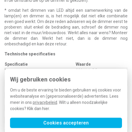
in de dimstand die op de dimmer is gekozen).
* omdat het dimmen van LED altijd een samenwerking van de
lamp(en) en dimmer is, is het mogelijk dat niet elke combinatie
even goed werkt. Om deze reden adviseren wij de dimmer eerst te
proberen: sluit enkel de bedrading aan, schroef de dimmer nog
niet vast in de muur/inbouwdoos. Werkt alles naar wens? Monteer
de dimmer dan. Werkt het niet, dan is de dimmer nog
onbeschadigd en kan deze retour.
Technische specificaties
Specificatie
Waarde
Nom. spanning
230 Volt (V)
Montagewijze
Inbouw (stucwerk)
Wij gebruiken cookies
Samenstelling
Basiselement
Bedieningswijze
Draai/drukknop
Om u de beste ervaring te bieden gebruiken wij cookies voor
Kleur
Aluminium
websiteanalyse en (gepersonaliseerde) advertenties. Lees
Aansluitwijze
Steekklem
meer in ons
privacybeleid
. Wilt u alleen noodzakelijke
Frequentie
50 Hertz
cookies? Klik dan
hier
.
Type belasting
Universeel en LED retrofit
Materiaal
Metaal
Cookies accepteren
Bevestigingswijze
Klauw-/schroefbevestiging