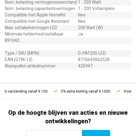
Nom. belasting vermogensweerstand
1 - 200 Watt
Nom. belasting capaciteitsvermogen
1 - 200 Voltampère
Compatible met Apple HomeKit
Nee
Compatible met Google Assistant
Nee
Max. schakelvermogen LED
200 Watt (W)
Minimale helderheid instelbaar
Ja
891042
Type / SKU (MPN)
D-PAF200-LED
EAN (GTIN-13)
8716643062528
Klusspullen artikelnummer
425947
tis verzending vanaf € 150
5% extra korting vanaf € 1000
Voor 21u 
Op de hoogte blijven van acties en nieuwe
ontwikkelingen?