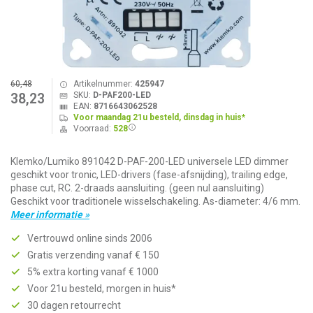
60,48
Artikelnummer:
425947
SKU:
D-PAF200-LED
38,23
EAN:
8716643062528
Voor maandag 21u besteld, dinsdag in huis*
Voorraad:
528
Klemko/Lumiko 891042 D-PAF-200-LED universele LED dimmer
geschikt voor tronic, LED-drivers (fase-afsnijding), trailing edge,
phase cut, RC. 2-draads aansluiting. (geen nul aansluiting)
Geschikt voor traditionele wisselschakeling. As-diameter: 4/6 mm.
Meer informatie »
Vertrouwd online sinds 2006
Gratis verzending vanaf € 150
5% extra korting vanaf € 1000
Voor 21u besteld, morgen in huis*
30 dagen retourrecht