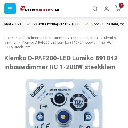
0
anaf € 150
5% extra korting vanaf € 1000
Voor 21u besteld, morgen 
Home
Schakelmateriaal
Dimmer
Dimmer per merk
Klemko
dimmer
Klemko D-PAF200-LED Lumiko 891042 inbouwdimmer RC 1-
200W steekklem
Klemko D-PAF200-LED Lumiko 891042
inbouwdimmer RC 1-200W steekklem