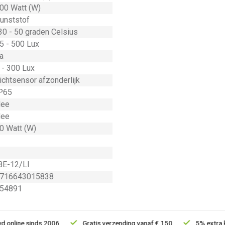
00 Watt (W)
unststof
30 - 50 graden Celsius
5 - 500 Lux
a
 - 300 Lux
ichtsensor afzonderlijk
P65
ee
ee
0 Watt (W)
BE-12/LI
716643015838
54891
line sinds 2006
Gratis verzending vanaf € 150
5% extra kort