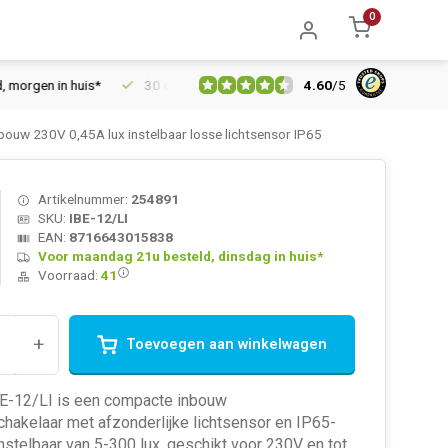
0
4.60
/
5
en in huis*
30 dagen retourrecht
Vertrouwd online sinds 200
ouw 230V 0,45A lux instelbaar losse lichtsensor IP65
Artikelnummer:
254891
SKU:
IBE-12/LI
EAN:
8716643015838
Voor maandag 21u besteld, dinsdag in huis*
Voorraad:
41
+
Toevoegen aan winkelwagen
E-12/LI is een compacte inbouw
hakelaar met afzonderlijke lichtsensor en IP65-
instelbaar van 5-300 lux, geschikt voor 230V en tot