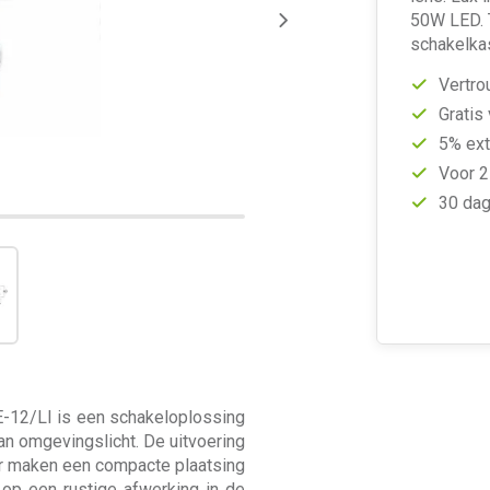
50W LED. 
schakelka
Vertro
Gratis
5% ext
Voor 2
30 dag
-12/LI is een schakeloplossing
an omgevingslicht. De uitvoering
or maken een compacte plaatsing
t op een rustige afwerking in de