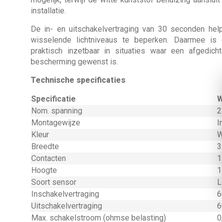
installatie.
De in- en uitschakelvertraging van 30 seconden he
wisselende lichtniveaus te beperken. Daarmee is
praktisch inzetbaar in situaties waar een afgedic
bescherming gewenst is.
Technische specificaties
Specificatie
W
Nom. spanning
2
Montagewijze
I
Kleur
W
Breedte
3
Contacten
1
Hoogte
1
Soort sensor
L
Inschakelvertraging
6
Uitschakelvertraging
6
Max. schakelstroom (ohmse belasting)
0