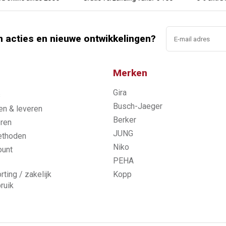
n acties en nieuwe ontwikkelingen?
Merken
Gira
s
Busch-Jaeger
n & leveren
Berker
ren
JUNG
ethoden
Niko
ount
PEHA
rting / zakelijk
Kopp
ruik