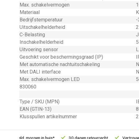
Max. schakelvermogen
1
Materiaal
K
Bedrijfstemperatuur
-
Uitschakelhelderheid
2
C-Belasting
J
Inschakelhelderheid
5
Uitvoering sensor
L
Geschikt voor beschermingsgraad (IP)
I
Met automatische nachtuitschakeling
N
Met DALI interface
N
Max. schakelvermogen LED
5
830060
Type / SKU (MPN)
I
EAN (GTIN-13)
8
Klusspullen artikelnummer
2
 besteld, morgen in huis*
30 dagen retourrecht
Vertrouwd on