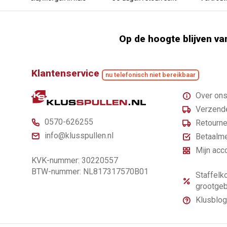
Op de hoogte blijven va
Klantenservice
nu telefonisch niet bereikbaar
Over on
Verzende
0570-626255
Retourne
info@klusspullen.nl
Betaalm
Mijn acc
KVK-nummer: 30220557
BTW-nummer: NL817317570B01
Staffelko
grootgeb
Klusblog