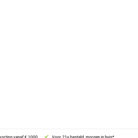
ing vanaf € 1000
Voor 21u besteld, morgen in huis*
30 dagen