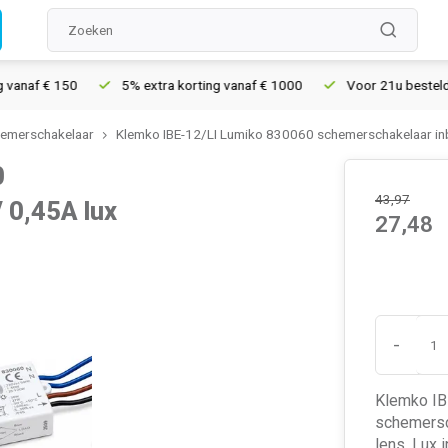
af € 150
5% extra korting vanaf € 1000
Voor 21u besteld, morg
emerschakelaar
Klemko IBE-12/LI Lumiko 830060 schemerschakelaar inb
0
43,97
 0,45A lux
27,48
-
Klemko IB
schemersc
lens. Lux 