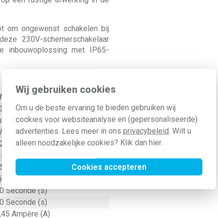
lpt om ongewenst schakelen bij
 deze 230V-schemerschakelaar
hte inbouwoplossing met IP65-
Wij gebruiken cookies
aarde
Om u de beste ervaring te bieden gebruiken wij
30 Volt (V)
cookies voor websiteanalyse en (gepersonaliseerde)
nbouw (stucwerk)
advertenties. Lees meer in ons
privacybeleid
. Wilt u
it
alleen noodzakelijke cookies? Klik dan
hier
.
2 Millimeter (mm)
 maakcontact
Cookies accepteren
5 Millimeter (mm)
ichtsensor afzonderlijk
0 Seconde (s)
0 Seconde (s)
,45 Ampère (A)