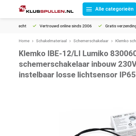
Alle categorieën
tourrecht
Vertrouwd online sinds 2006
Gratis verzending van
Home
Schakelmateriaal
Schemerschakelaar
Klemko sch
Klemko IBE-12/LI Lumiko 83006
schemerschakelaar inbouw 230V
instelbaar losse lichtsensor IP65