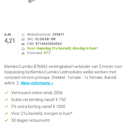
6,46
Artikelnummer:
295871
SKU:
VLGKAB-3M
4,21
EAN:
8716643044562
Voor maandag 21u besteld, dinsdag in huis*
Voorraad:
47
Klemko/Lumiko 876842 verlengkabel/verbinder van 3 meter voor
toepassing bij Klemko/Lumiko Ledmodules welke werken met
constant stroom principe. Stekker: 1xmale - 1x female. Aantal
aders: 2.
Meer informatie »
Vertrouwd online sinds 2006
Gratis verzending vanaf € 150
5% extra korting vanaf € 1000
Voor 21u besteld, morgen in huis*
30 dagen retourrecht