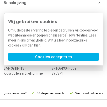
Beschrijving
Technische specificaties
Wij gebruiken cookies
Specificatie
Waarde
Kleur
Overig
Om u de beste ervaring te bieden gebruiken wij cookies voor
Type toebehoren/onderdelen
Koppeling/verbinder flexibel
websiteanalyse en (gepersonaliseerde) advertenties. Lees
Nom. doorsnede
0,14 Vierkante millimeter (mm²)
meer in ons
privacybeleid
. Wilt u alleen noodzakelijke
Aantal aders
2
cookies? Klik dan
hier
.
Toebehoren
Ja
876842
Cookies accepteren
Type / SKU (MPN)
VLGKAB-3M
EAN (GTIN-13)
8716643044562
Klusspullen artikelnummer
295871
ld, morgen in huis*
30 dagen retourrecht
Vertrouwd online sinds 2