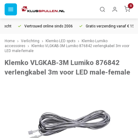
0
recht
Vertrouwd online sinds 2006
Gratis verzending vanaf € 150
Home
Verlichting
Klemko LED spots
Klemko Lumiko
accessoires
Klemko VLGKAB-3M Lumiko 876842 verlengkabel 3m voor
LED male-female
Klemko VLGKAB-3M Lumiko 876842
verlengkabel 3m voor LED male-female