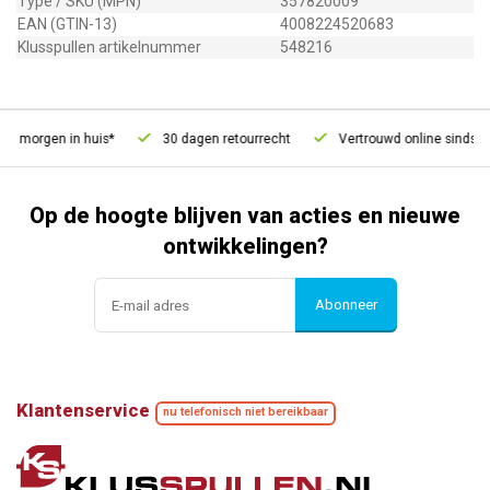
Type / SKU (MPN)
357820009
EAN (GTIN-13)
4008224520683
Klusspullen artikelnummer
548216
, morgen in huis*
30 dagen retourrecht
Vertrouwd online sinds 20
Op de hoogte blijven van acties en nieuwe
ontwikkelingen?
Abonneer
Klantenservice
nu telefonisch niet bereikbaar