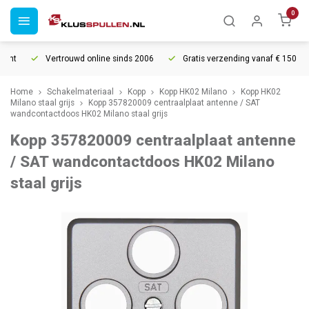
0
ht
Vertrouwd online sinds 2006
Gratis verzending vanaf € 150
Home
Schakelmateriaal
Kopp
Kopp HK02 Milano
Kopp HK02
Milano staal grijs
Kopp 357820009 centraalplaat antenne / SAT
wandcontactdoos HK02 Milano staal grijs
Kopp 357820009 centraalplaat antenne
/ SAT wandcontactdoos HK02 Milano
staal grijs