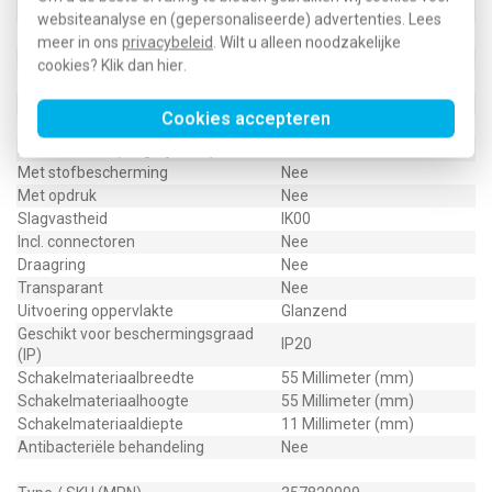
Materiaal
Kunststof
websiteanalyse en (gepersonaliseerde) advertenties. Lees
Bevestigingswijze
Klauw-/schroefbevestiging
meer in ons
privacybeleid
. Wilt u alleen noodzakelijke
Bussen afgeschermd
Nee
cookies? Klik dan
hier
.
Afgeschermde behuizing
Nee
Met verlichting
Nee
Cookies accepteren
Kroonsteen
Nee
RAL-nummer (vergelijkbaar)
9006
Met stofbescherming
Nee
Met opdruk
Nee
Slagvastheid
IK00
Incl. connectoren
Nee
Draagring
Nee
Transparant
Nee
Uitvoering oppervlakte
Glanzend
Geschikt voor beschermingsgraad
IP20
(IP)
Schakelmateriaalbreedte
55 Millimeter (mm)
Schakelmateriaalhoogte
55 Millimeter (mm)
Schakelmateriaaldiepte
11 Millimeter (mm)
Antibacteriële behandeling
Nee