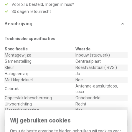
Voor 21u besteld, morgen in huis*
30 dagen retourrecht
Beschrijving
Technische specificaties
Specificatie
Waarde
Montagewijze
Inbouw (stucwerk)
Samenstelling
Centraalplaat
Kleur
Roestvaststaal ( RVS )
Halogeenvrij
Ja
Met klapdeksel
Nee
Antenne-aansluitdoos,
Gebruik
coax
Oppervlaktebescherming
Onbehandeld
Uitvoerrichting
Recht
Met trekontlasting
Nee
Materiaalkwaliteit
Thermoplast
Wij gebruiken cookies
Opdrukveld
Zonder label
Contactuitvoering
Female
Om u de beste ervaring te bieden gebruiken wij cookies voor