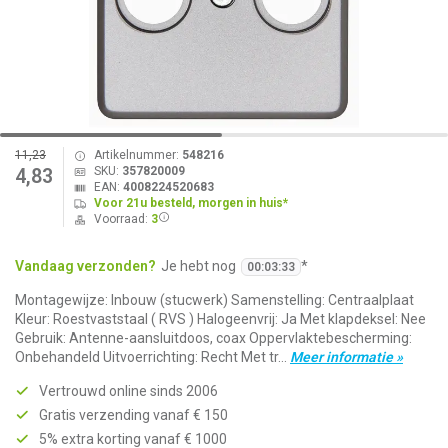
11,23
Artikelnummer:
548216
SKU:
357820009
4,83
EAN:
4008224520683
Voor 21u besteld, morgen in huis*
Voorraad:
3
Vandaag verzonden?
Je hebt nog
*
00
:
03
:
33
Montagewijze: Inbouw (stucwerk) Samenstelling: Centraalplaat
Kleur: Roestvaststaal ( RVS ) Halogeenvrij: Ja Met klapdeksel: Nee
Gebruik: Antenne-aansluitdoos, coax Oppervlaktebescherming:
Onbehandeld Uitvoerrichting: Recht Met tr...
Meer informatie »
Vertrouwd online sinds 2006
Gratis verzending vanaf € 150
5% extra korting vanaf € 1000