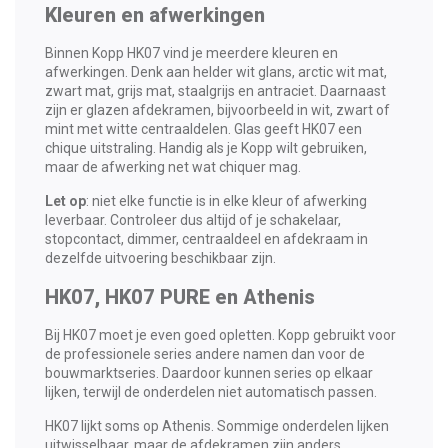
Kleuren en afwerkingen
Binnen Kopp HK07 vind je meerdere kleuren en
afwerkingen. Denk aan helder wit glans, arctic wit mat,
zwart mat, grijs mat, staalgrijs en antraciet. Daarnaast
zijn er glazen afdekramen, bijvoorbeeld in wit, zwart of
mint met witte centraaldelen. Glas geeft HK07 een
chique uitstraling. Handig als je Kopp wilt gebruiken,
maar de afwerking net wat chiquer mag.
Let op
: niet elke functie is in elke kleur of afwerking
leverbaar. Controleer dus altijd of je schakelaar,
stopcontact, dimmer, centraaldeel en afdekraam in
dezelfde uitvoering beschikbaar zijn.
HK07, HK07 PURE en Athenis
Bij HK07 moet je even goed opletten. Kopp gebruikt voor
de professionele series andere namen dan voor de
bouwmarktseries. Daardoor kunnen series op elkaar
lijken, terwijl de onderdelen niet automatisch passen.
HK07 lijkt soms op Athenis. Sommige onderdelen lijken
uitwisselbaar, maar de afdekramen zijn anders.