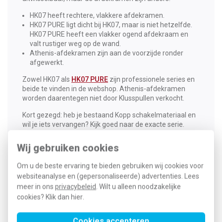
HK07 heeft rechtere, vlakkere afdekramen.
HK07 PURE ligt dicht bij HK07, maar is niet hetzelfde.
HK07 PURE heeft een vlakker ogend afdekraam en
valt rustiger weg op de wand.
Athenis-afdekramen zijn aan de voorzijde ronder
afgewerkt.
Zowel HK07 als
HK07 PURE
zijn professionele series en
beide te vinden in de webshop. Athenis-afdekramen
worden daarentegen niet door Klusspullen verkocht.
Kort gezegd: heb je bestaand Kopp schakelmateriaal en
wil je iets vervangen? Kijk goed naar de exacte serie.
Twijfel je? Stuur ons een foto. Dan kijken we met je mee.
Wij gebruiken cookies
Welke functies zijn er in HK07?
Om u de beste ervaring te bieden gebruiken wij cookies voor
Binnen Kopp HK07 vind je veelgebruikte functies voor
websiteanalyse en (gepersonaliseerde) advertenties. Lees
gewone ruimtes in huis. Denk aan:
meer in ons
privacybeleid
. Wilt u alleen noodzakelijke
cookies? Klik dan
hier
.
schakelaars
stopcontacten
dimmers
Cookies accepteren