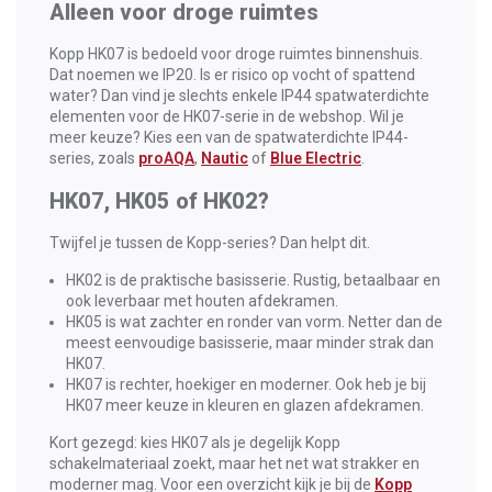
Alleen voor droge ruimtes
Kopp HK07 is bedoeld voor droge ruimtes binnenshuis.
Dat noemen we IP20. Is er risico op vocht of spattend
water? Dan vind je slechts enkele IP44 spatwaterdichte
elementen voor de HK07-serie in de webshop. Wil je
meer keuze? Kies een van de spatwaterdichte IP44-
series, zoals
proAQA
,
Nautic
of
Blue Electric
.
HK07, HK05 of HK02?
Twijfel je tussen de Kopp-series? Dan helpt dit.
HK02 is de praktische basisserie. Rustig, betaalbaar en
ook leverbaar met houten afdekramen.
HK05 is wat zachter en ronder van vorm. Netter dan de
meest eenvoudige basisserie, maar minder strak dan
HK07.
HK07 is rechter, hoekiger en moderner. Ook heb je bij
HK07 meer keuze in kleuren en glazen afdekramen.
Kort gezegd: kies HK07 als je degelijk Kopp
schakelmateriaal zoekt, maar het net wat strakker en
moderner mag. Voor een overzicht kijk je bij de
Kopp