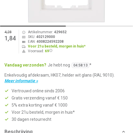
4,28
Artikelnummer:
429652
SKU:
402129000
1,84
EAN:
4008224592208
Voor 21u besteld, morgen in huis*
Voorraad:
69
Vandaag verzonden?
Je hebt nog
*
04
:
58
:
13
Enkelvoudig afdekraam, HK07, helder wit glans (RAL 9010).
Meer informatie »
Vertrouwd online sinds 2006
Gratis verzending vanaf € 150
5% extra korting vanaf € 1000
Voor 21u besteld, morgen in huis*
30 dagen retourrecht
Beschrijving