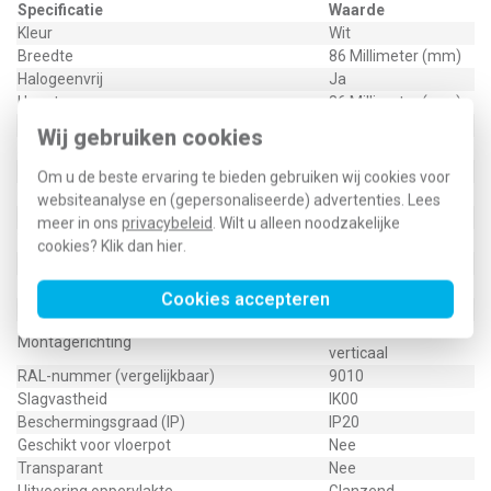
Specificatie
Waarde
Kleur
Wit
Breedte
86 Millimeter (mm)
Halogeenvrij
Ja
Hoogte
86 Millimeter (mm)
Diepte
9,5 Millimeter (mm)
Wij gebruiken cookies
Aantal eenheden
1
Met klapdeksel
Nee
Om u de beste ervaring te bieden gebruiken wij cookies voor
Oppervlaktebescherming
Onbehandeld
websiteanalyse en (gepersonaliseerde) advertenties. Lees
Inbouwbreedte
0 Millimeter (mm)
meer in ons
privacybeleid
. Wilt u alleen noodzakelijke
Tekstveld/beschrijvingsvlak
Nee
cookies? Klik dan
hier
.
Materiaalkwaliteit
Thermoplast
Materiaal
Kunststof
Cookies accepteren
Bevestigingswijze
Klembevestiging
Horizontaal en
Montagerichting
verticaal
RAL-nummer (vergelijkbaar)
9010
Slagvastheid
IK00
Beschermingsgraad (IP)
IP20
Geschikt voor vloerpot
Nee
Transparant
Nee