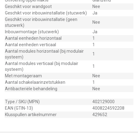
Uitvoering oppervlakte
Glanzend
Geschikt voor wandgoot
Nee
Geschikt voor inbouwinstallatie (stucwerk)
Ja
Geschikt voor inbouwinstallatie (geen
Nee
stucwerk)
Inbouwmontage (stucwerk)
Ja
Aantal eenheden horizontaal
1
Aantal eenheden verticaal
1
Aantal modules horizontaal (bij modulair
1
systeem)
Aantal modules verticaal (bij modulair
1
systeem)
Met montageraam
Nee
Aantal schakelaarinzetstukken
1
Antibacteriële behandeling
Nee
Type / SKU (MPN)
402129000
EAN (GTIN-13)
4008224592208
Klusspullen artikelnummer
429652