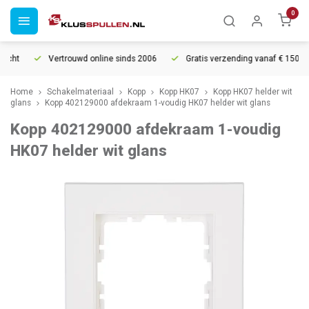
0
cht
Vertrouwd online sinds 2006
Gratis verzending vanaf € 150
Home
Schakelmateriaal
Kopp
Kopp HK07
Kopp HK07 helder wit
glans
Kopp 402129000 afdekraam 1-voudig HK07 helder wit glans
Kopp 402129000 afdekraam 1-voudig
HK07 helder wit glans