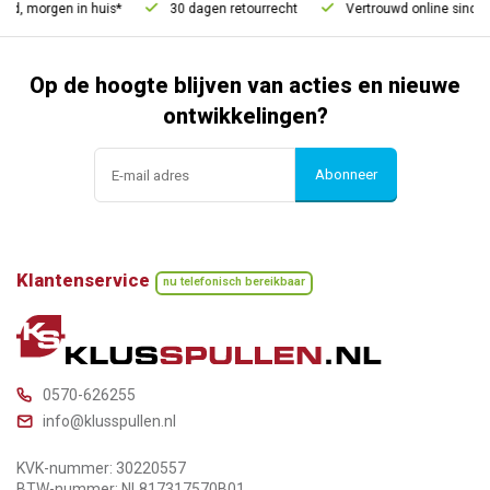
d, morgen in huis*
30 dagen retourrecht
Vertrouwd online sinds 2
Op de hoogte blijven van acties en nieuwe
ontwikkelingen?
Abonneer
Klantenservice
nu telefonisch bereikbaar
0570-626255
info@klusspullen.nl
KVK-nummer: 30220557
BTW-nummer: NL817317570B01