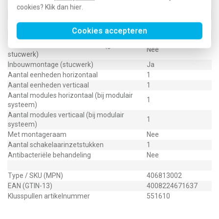
Geschikt voor vloerpot
Nee
cookies? Klik dan
hier
.
Transparant
Nee
Uitvoering oppervlakte
Glanzend
Cookies accepteren
Geschikt voor wandgoot
Nee
Geschikt voor inbouwinstallatie (geen
Nee
stucwerk)
Inbouwmontage (stucwerk)
Ja
Aantal eenheden horizontaal
1
Aantal eenheden verticaal
1
Aantal modules horizontaal (bij modulair
1
systeem)
Aantal modules verticaal (bij modulair
1
systeem)
Met montageraam
Nee
Aantal schakelaarinzetstukken
1
Antibacteriële behandeling
Nee
Type / SKU (MPN)
406813002
EAN (GTIN-13)
4008224671637
Klusspullen artikelnummer
551610