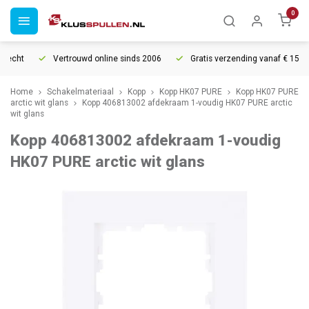
0
recht
Vertrouwd online sinds 2006
Gratis verzending vanaf € 150
Home
Schakelmateriaal
Kopp
Kopp HK07 PURE
Kopp HK07 PURE
arctic wit glans
Kopp 406813002 afdekraam 1-voudig HK07 PURE arctic
wit glans
Kopp 406813002 afdekraam 1-voudig
HK07 PURE arctic wit glans