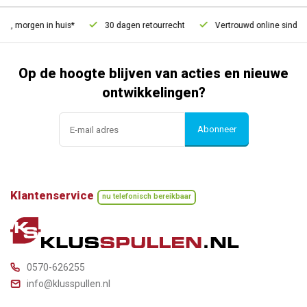
d, morgen in huis*
30 dagen retourrecht
Vertrouwd online sinds 2
Op de hoogte blijven van acties en nieuwe
ontwikkelingen?
Abonneer
Klantenservice
nu telefonisch bereikbaar
0570-626255
info@klusspullen.nl