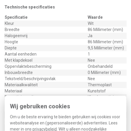
Technische specificaties
Specificatie
Waarde
Kleur
Wit
Breedte
86 Millimeter (mm)
Halogeenvrij
Ja
Hoogte
86 Millimeter (mm)
Diepte
9,5 Millimeter (mm)
Aantal eenheden
1
Met klapdeksel
Nee
Oppervlaktebescherming
Onbehandeld
Inbouwbreedte
0 Millimeter (mm)
Tekstveld/beschrijvingsvlak
Nee
Materiaalkwaliteit
Thermoplast
Materiaal
Kunststof
Bevestigingswijze
Klembevestiging
Horizontaal en
Wij gebruiken cookies
Montagerichting
verticaal
RAL-nummer (vergelijkbaar)
9016
Om u de beste ervaring te bieden gebruiken wij cookies voor
Slagvastheid
IK00
websiteanalyse en (gepersonaliseerde) advertenties. Lees
Beschermingsgraad (IP)
IP20
meer in ons
privacybeleid
. Wilt u alleen noodzakelijke