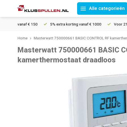
Alle categorieën
ing vanaf € 150
5% extra korting vanaf € 1000
Voor 21u beste
Home
Masterwatt 750000661 BASIC CONTROL RF kamerther
Masterwatt 750000661 BASIC 
kamerthermostaat draadloos