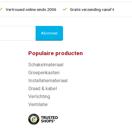
ertrouwd online sinds 2006
Gratis verzending vanaf € 150
5%
Abonneer
Populaire producten
Schakelmateriaal
Groepenkasten
Installatiemateriaal
Draad & kabel
Verlichting
Ventilatie