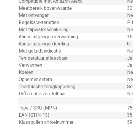
Compatible met Amazon Alexa
Ne
Meetbereik bovenwaarde
30
Met ontvanger
Ne
Regelkarakteristiek
PI
Met tapwaterschakeling
Ne
Aantal uitgangen verwarming
16
Aantal uitgangen koeling
0
Met geluidsindicatie
Ne
Temperatuur afleesbaar
Ja
Verwarmen
Ja
Koelen
Ne
Opnemer extern
Ne
Thermische terugkoppeling
Se
Differentie verstelbaar
Ne
Type / SKU (MPN)
75
EAN (GTIN-13)
35
Klusspullen artikelnummer
59