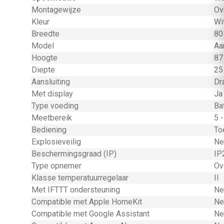
Montagewijze
Ov
Kleur
Wi
Breedte
80
Model
Aa
Hoogte
87
Diepte
25
Aansluiting
Dr
Met display
Ja
Type voeding
Bat
Meetbereik
5 
Bediening
To
Explosieveilig
Ne
Beschermingsgraad (IP)
IP
Type opnemer
Ov
Klasse temperatuurregelaar
II
Met IFTTT ondersteuning
Ne
Compatible met Apple HomeKit
Ne
Compatible met Google Assistant
Ne