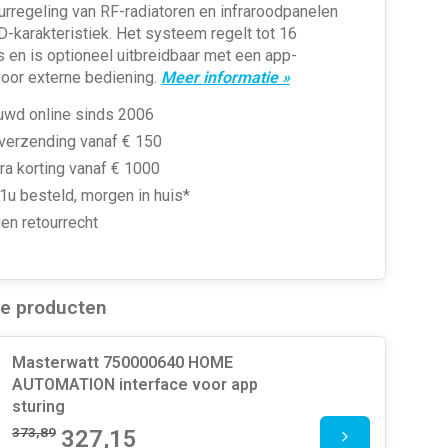
rregeling van RF-radiatoren en infraroodpanelen
D-karakteristiek. Het systeem regelt tot 16
 en is optioneel uitbreidbaar met een app-
voor externe bediening.
Meer informatie »
uwd online sinds 2006
 verzending vanaf € 150
ra korting vanaf € 1000
1u besteld, morgen in huis*
en retourrecht
de producten
Masterwatt 750000640 HOME
AUTOMATION interface voor app
sturing
373,89
327,15