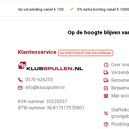
Gratis verzending vanaf € 150
5% extra korting vanaf € 1000
Op de hoogte blijven va
Klantenservice
nu telefonisch niet bereikbaar
Over on
Verzende
0570-626255
Retourne
info@klusspullen.nl
Betaalm
Mijn acc
KVK-nummer: 30220557
BTW-nummer: NL817317570B01
Staffelko
grootgeb
Klusblog