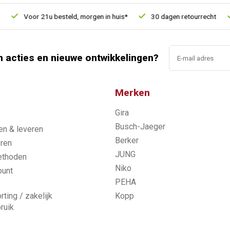
Voor 21u besteld, morgen in huis*
30 dagen retourrecht
V
n acties en nieuwe ontwikkelingen?
Merken
Gira
s
Busch-Jaeger
n & leveren
Berker
ren
JUNG
ethoden
Niko
ount
PEHA
rting / zakelijk
Kopp
ruik