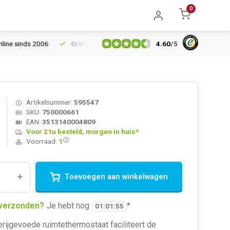
0
4.60
/
5
inds 2006
Gratis verzending vanaf € 150
5% extra korting van
Artikelnummer:
595547
SKU:
750000661
EAN:
3513140004809
Voor 21u besteld, morgen in huis*
Voorraad:
1
+
Toevoegen aan winkelwagen
verzonden?
Je hebt nog
*
01
:
01
:
54
rijgevoede ruimtethermostaat faciliteert de