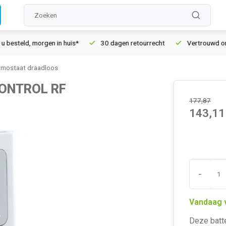
ld, morgen in huis*
30 dagen retourrecht
Vertrouwd online s
mostaat draadloos
CONTROL RF
177,87
143,11
-
Vandaag 
Deze batte