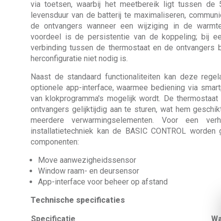
via toetsen, waarbij het meetbereik ligt tussen d
levensduur van de batterij te maximaliseren, commun
de ontvangers wanneer een wijziging in de warmte
voordeel is de persistentie van de koppeling; bij e
verbinding tussen de thermostaat en de ontvangers
herconfiguratie niet nodig is.
Naast de standaard functionaliteiten kan deze rege
optionele app-interface, waarmee bediening via smartp
van klokprogramma's mogelijk wordt. De thermostaat 
ontvangers gelijktijdig aan te sturen, wat hem geschi
meerdere verwarmingselementen. Voor een verh
installatietechniek kan de BASIC CONTROL worden 
componenten:
Move aanwezigheidssensor
Window raam- en deursensor
App-interface voor beheer op afstand
Technische specificaties
Specificatie
Wa