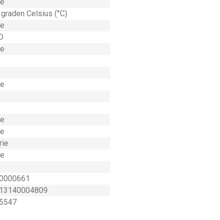
e
 graden Celsius (°C)
e
D
e
e
e
e
rie
e
0000661
13140004809
5547