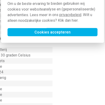
Om u de beste ervaring te bieden gebruiken wij
erig
cookies voor websiteanalyse en (gepersonaliseerde)
t
advertenties. Lees meer in ons
privacybeleid
. Wilt u
 Millimeter (mm)
alleen noodzakelijke cookies? Klik dan
hier
.
n/Uit
 Millimeter (mm)
Cookies accepteren
 Millimeter (mm)
aadloos
terij
- 30 graden Celsius
ets
e
24
erig
e
e
e