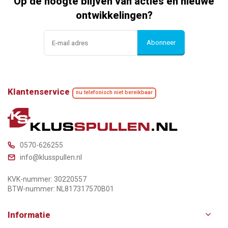
Op de hoogte blijven van acties en nieuwe
ontwikkelingen?
Abonneer
Klantenservice
nu telefonisch niet bereikbaar
0570-626255
info@klusspullen.nl
KVK-nummer: 30220557
BTW-nummer: NL817317570B01
Informatie