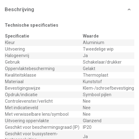
Beschrijving
Technische specificaties
Specificatie
Waarde
Kleur
Aluminium
Uitvoering
Tweedelige wip
Halogeenvrij
Ja
Gebruik
Schakelaar/drukker
Oppervlaktebescherming
Gelakt
Kwaliteitsklasse
Thermoplast
Materiaal
Kunststof
Bevestigingswijze
Klem-/schroefbevestiging
Opdruk/indicatie
Symbool pijlen
Controlevenster/verlicht
Nee
Met indicatieveld
Nee
Met verwisselbare lens/symbool
Nee
Uitvoering oppervlakte
Glanzend
Geschikt voor beschermingsgraad (IP)
IP20
Geschikt voor bussysteem-
Ja