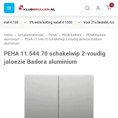
0
anaf € 150
5% extra korting vanaf € 1000
Voor 21u besteld, morgen 
Home
Schakelmateriaal
PEHA
PEHA Badora
PEHA Badora
aluminium
PEHA 11.544.70 schakelwip 2-voudig jaloezie Badora
aluminium
PEHA 11.544.70 schakelwip 2-voudig
jaloezie Badora aluminium