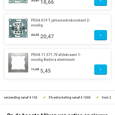
39,69
18,66
PEHA 619 T jaloeziedrukcontact 2-
voudig
43,55
20,47
PEHA 11.571.70 afdekraam 1-
voudig Badora aluminium
11,58
5,45
s verzending vanaf € 150
5% extra korting vanaf € 1000
Voor 21u be