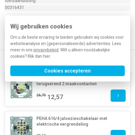
toetsaansluiting
00316431
Type / SKU (MPN)
11.544.70
Wij gebruiken cookies
EAN (GTIN-13)
4010105316438
Klusspullen artikelnummer
401480
Om u de beste ervaring te bieden gebruiken wij cookies voor
websiteanalyse en (gepersonaliseerde) advertenties. Lees
meer in ons
privacybeleid
. Wilt u alleen noodzakelijke
cookies? Klik dan
hier
.
Gerelateerde producten
Cookies accepteren
PEHA 515 T drukcontact
terugverend 2 maakcontacten
26,75
12,57
PEHA 616/4 jaloezieschakelaar met
elektrische vergrendeling