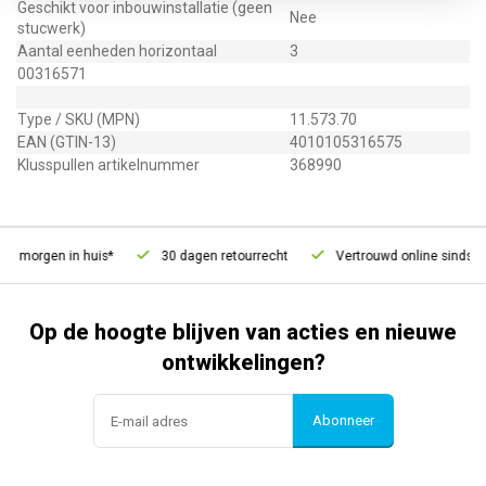
Geschikt voor inbouwinstallatie (geen
Nee
stucwerk)
Aantal eenheden horizontaal
3
00316571
Type / SKU (MPN)
11.573.70
EAN (GTIN-13)
4010105316575
Klusspullen artikelnummer
368990
d, morgen in huis*
30 dagen retourrecht
Vertrouwd online sinds 20
Op de hoogte blijven van acties en nieuwe
ontwikkelingen?
Abonneer