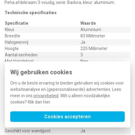
Peha afdekraam 3-voudig, serie: Badora, kleur: aluminium.
Technische specificaties
Specificatie
Waarde
Kleur
Aluminium
Breedte
83 Millimeter
Halogeenvrij
Ja
Hoogte
225 Millimeter
Aantal eenheden
3
Met klapdeksel
Nee
Oppervlaktebescherming
Gelakt
Wij gebruiken cookies
Tekstveld/beschrijvingsvlak
Nee
Kwaliteitsklasse
Thermoplast
Om u de beste ervaring te bieden gebruiken wij cookies voor
Materiaal
Kunststof
websiteanalyse en (gepersonaliseerde) advertenties. Lees
Bevestigingswijze
Klem-/schroefbevestiging
meer in ons
privacybeleid
. Wilt u alleen noodzakelijke
Montagerichting
Horizontaal en verticaal
cookies? Klik dan
hier
.
Beschermingsgraad (IP)
IP20
Geschikt voor vloerpot
Nee
Cookies accepteren
Transparant
Nee
Uitvoering oppervlakte
Glanzend
Geschikt voor wandgoot
Ja