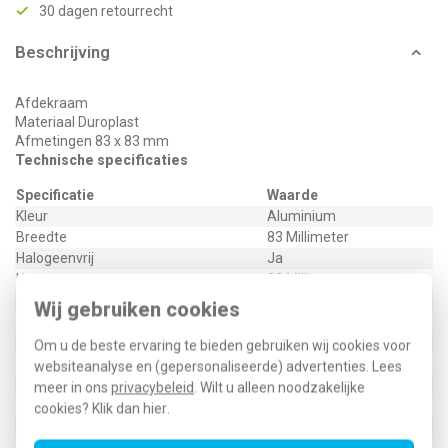
30 dagen retourrecht
Beschrijving
Afdekraam
Materiaal Duroplast
Afmetingen 83 x 83 mm
Technische specificaties
Specificatie
Waarde
Kleur
Aluminium
Breedte
83 Millimeter
Halogeenvrij
Ja
Hoogte
83 Millimeter
Aantal eenheden
1
Wij gebruiken cookies
Met klapdeksel
Nee
Oppervlaktebescherming
Gelakt
Om u de beste ervaring te bieden gebruiken wij cookies voor
Tekstveld/beschrijvingsvlak
Nee
websiteanalyse en (gepersonaliseerde) advertenties. Lees
Kwaliteitsklasse
Thermoplast
meer in ons
privacybeleid
. Wilt u alleen noodzakelijke
Materiaal
Kunststof
cookies? Klik dan
hier
.
Bevestigingswijze
Klem-/schroefbevestiging
Montagerichting
Horizontaal en verticaal