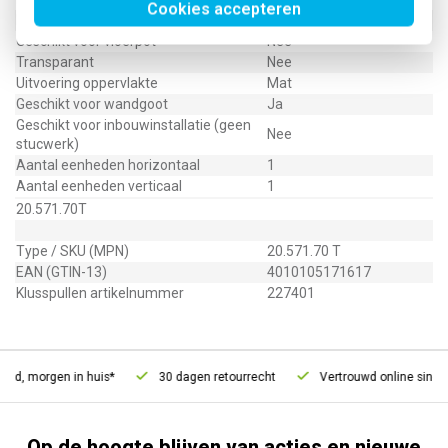
Cookies accepteren
Beschermingsgraad (IP)
IP20
Geschikt voor vloerpot
Nee
Transparant
Nee
Uitvoering oppervlakte
Mat
Geschikt voor wandgoot
Ja
Geschikt voor inbouwinstallatie (geen
Nee
stucwerk)
Aantal eenheden horizontaal
1
Aantal eenheden verticaal
1
20.571.70T
Type / SKU (MPN)
20.571.70 T
EAN (GTIN-13)
4010105171617
Klusspullen artikelnummer
227401
ld, morgen in huis*
30 dagen retourrecht
Vertrouwd online sinds 
Op de hoogte blijven van acties en nieuwe