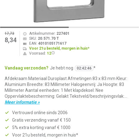
17,73
Artikelnummer:
227401
SKU:
20.571.70 T
8,34
EAN:
4010105171617
Voor 21u besteld, morgen in huis*
Voorraad:
12
Vandaag verzonden?
Je hebt nog
*
02
:
42
:
46
Afdekraam Materiaal Duroplast Afmetingen 83 x 83 mm Kleur:
Aluminium Breedte: 83 Millimeter Halogeenvrij: Ja Hoogte: 83
Millimeter Aantal eenheden: 1 Met klapdeksel: Nee
Oppervlaktebescherming: Gelakt Tekstveld/beschrijvingsvlak:...
Meer informatie »
Vertrouwd online sinds 2006
Gratis verzending vanaf € 150
5% extra korting vanaf € 1000
Voor 21u besteld, morgen in huis*