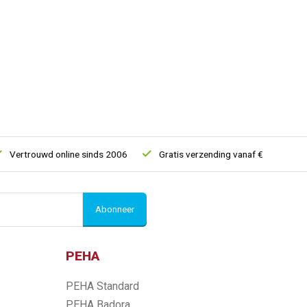
ertrouwd online sinds 2006
Gratis verzending vanaf € 150
5%
Abonneer
PEHA
PEHA Standard
PEHA Badora