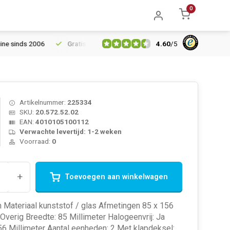
0
4.60
/
5
sinds 2006
Gratis verzending vanaf € 150
5% extra korting va
Artikelnummer:
225334
SKU:
20.572.52.02
EAN:
4010105100112
Verwachte levertijd: 1-2 weken
Voorraad:
0
+
Toevoegen aan winkelwagen
 Materiaal kunststof / glas Afmetingen 85 x 156
Overig Breedte: 85 Millimeter Halogeenvrij: Ja
6 Millimeter Aantal eenheden: 2 Met klapdeksel: