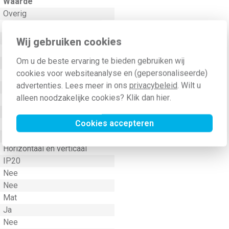
Waarde
Overig
85 Millimeter
Ja
Wij gebruiken cookies
156 Millimeter
Om u de beste ervaring te bieden gebruiken wij
2
cookies voor websiteanalyse en (gepersonaliseerde)
Nee
advertenties. Lees meer in ons
privacybeleid
. Wilt u
Geen (onbehandeld)
alleen noodzakelijke cookies? Klik dan
hier
.
Nee
Overig
Cookies accepteren
Glas
Klem-/schroefbevestiging
Horizontaal en verticaal
IP20
Nee
Nee
Mat
Ja
Nee