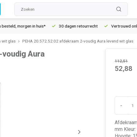
eld, morgen in huis*
30 dagen retourrecht
Vertrouwd online 
 wit glas
PEHA 20.572.52.02 afdekraam 2-voudig Aura levend wit glas
-voudig Aura
112,51
52,88
-
Afdekraam
mm Kleur: 
Hoogte: 15