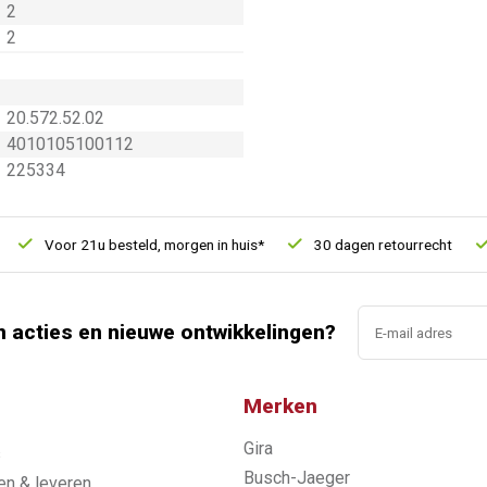
2
2
20.572.52.02
4010105100112
225334
Voor 21u besteld, morgen in huis*
30 dagen retourrecht
V
n acties en nieuwe ontwikkelingen?
Merken
Gira
s
Busch-Jaeger
n & leveren