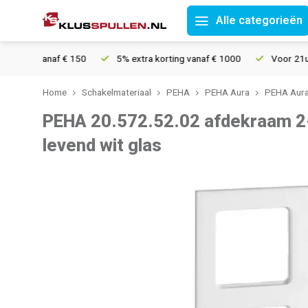
Alle categorieën
ding vanaf € 150
5% extra korting vanaf € 1000
Voor 21u best
Home
Schakelmateriaal
PEHA
PEHA Aura
PEHA Aura
PEHA 20.572.52.02 afdekraam 2
levend wit glas