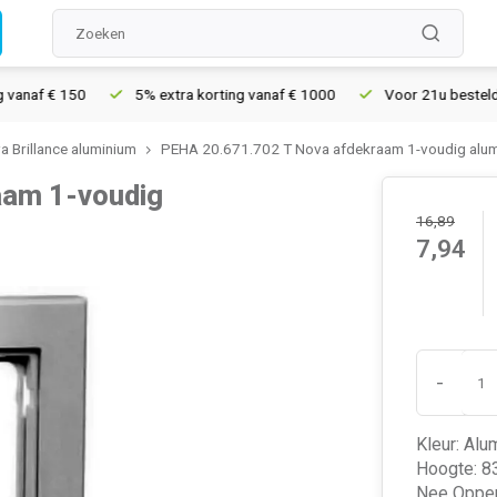
af € 150
5% extra korting vanaf € 1000
Voor 21u besteld, mor
 Brillance aluminium
PEHA 20.671.702 T Nova afdekraam 1-voudig alum
aam 1-voudig
16,89
7,94
-
Kleur: Alu
Hoogte: 83
Nee Opper