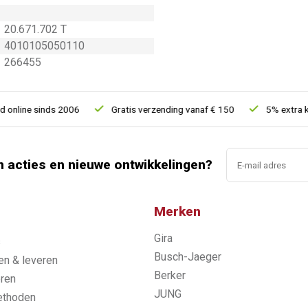
20.671.702 T
4010105050110
266455
line sinds 2006
Gratis verzending vanaf € 150
5% extra kort
n acties en nieuwe ontwikkelingen?
Merken
Gira
s
Busch-Jaeger
n & leveren
Berker
ren
JUNG
ethoden