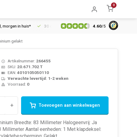
0
4.60
/
5
gen in huis*
30 dagen retourrecht
Vertrouwd online sinds 20
inium gelakt
Artikelnummer:
266455
SKU:
20.671.702 T
EAN:
4010105050110
Verwachte levertijd: 1-2 weken
Voorraad:
0
+
Toevoegen aan winkelwagen
minium Breedte: 83 Millimeter Halogeenvrij: Ja
 Millimeter Aantal eenheden: 1 Met klapdeksel:
vlaktebescherming: Gelakt