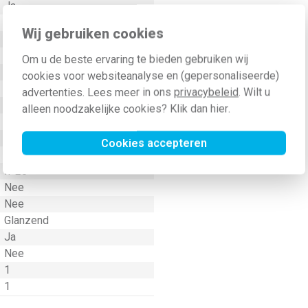
Ja
83 Millimeter
Wij gebruiken cookies
1
Nee
Om u de beste ervaring te bieden gebruiken wij
Gelakt
cookies voor websiteanalyse en (gepersonaliseerde)
Nee
advertenties. Lees meer in ons
privacybeleid
. Wilt u
Thermoplast
alleen noodzakelijke cookies? Klik dan
hier
.
Kunststof
Klem-/schroefbevestiging
Cookies accepteren
Horizontaal en verticaal
IP20
Nee
Nee
Glanzend
Ja
Nee
1
1