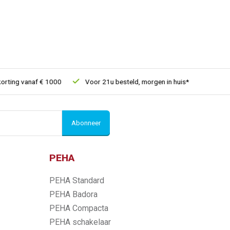
ing vanaf € 1000
Voor 21u besteld, morgen in huis*
30 dagen
Abonneer
PEHA
PEHA Standard
PEHA Badora
PEHA Compacta
PEHA schakelaar