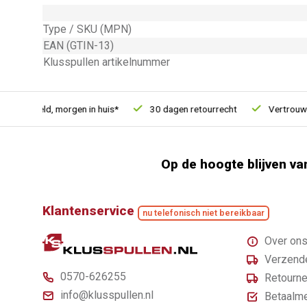
Type / SKU (MPN)
EAN (GTIN-13)
Klusspullen artikelnummer
 besteld, morgen in huis*
30 dagen retourrecht
Vertrouwd on
Op de hoogte blijven va
Klantenservice
nu telefonisch niet bereikbaar
Over on
Verzende
0570-626255
Retourne
info@klusspullen.nl
Betaalm