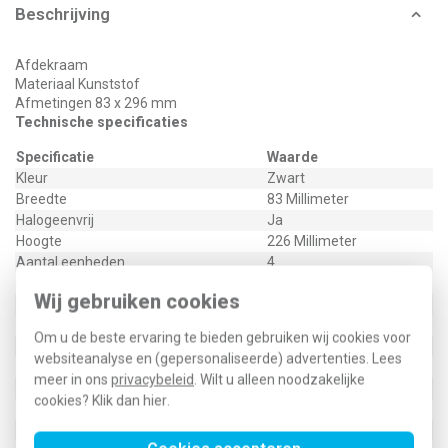
Beschrijving
Afdekraam
Materiaal Kunststof
Afmetingen 83 x 296 mm
Technische specificaties
Specificatie
Waarde
Kleur
Zwart
Breedte
83 Millimeter
Halogeenvrij
Ja
Hoogte
226 Millimeter
Aantal eenheden
4
Met klapdeksel
Nee
Wij gebruiken cookies
Oppervlaktebescherming
Geen (onbehandeld)
Tekstveld/beschrijvingsvlak
Nee
Om u de beste ervaring te bieden gebruiken wij cookies voor
Kwaliteitsklasse
Thermoplast
websiteanalyse en (gepersonaliseerde) advertenties. Lees
Materiaal
Kunststof
meer in ons
privacybeleid
. Wilt u alleen noodzakelijke
Bevestigingswijze
Klem-/schroefbevestiging
cookies? Klik dan
hier
.
Montagerichting
Horizontaal en verticaal
RAL-nummer (vergelijkbaar)
9005