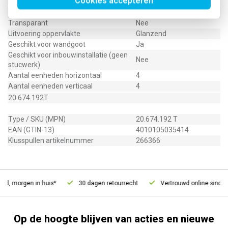
Cookies accepteren
Beschermingsgraad (IP)
IP20
Geschikt voor vloerpot
Nee
Transparant
Nee
Uitvoering oppervlakte
Glanzend
Geschikt voor wandgoot
Ja
Geschikt voor inbouwinstallatie (geen
Nee
stucwerk)
Aantal eenheden horizontaal
4
Aantal eenheden verticaal
4
20.674.192T
Type / SKU (MPN)
20.674.192 T
EAN (GTIN-13)
4010105035414
Klusspullen artikelnummer
266366
ld, morgen in huis*
30 dagen retourrecht
Vertrouwd online sinds 2
Op de hoogte blijven van acties en nieuwe