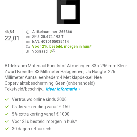
46,84
Artikelnummer:
266366
SKU:
20.674.192 T
22,01
EAN:
4010105035414
Voor 21u besteld, morgen in huis*
Voorraad:
3
Afdekraam Materiaal Kunststof Afmetingen 83 x 296 mm Kleur:
Zwart Breedte: 83 Millimeter Halogeenvrij: Ja Hoogte: 226
Millimeter Aantal eenheden: 4 Met klapdeksel: Nee
Oppervlaktebescherming: Geen (onbehandeld)
Tekstveld/beschrijv...
Meer informatie »
Vertrouwd online sinds 2006
Gratis verzending vanaf € 150
5% extra korting vanaf € 1000
Voor 21u besteld, morgen in huis*
30 dagen retourrecht