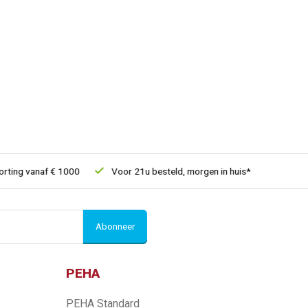
ng vanaf € 1000
Voor 21u besteld, morgen in huis*
30 dagen 
Abonneer
PEHA
PEHA Standard