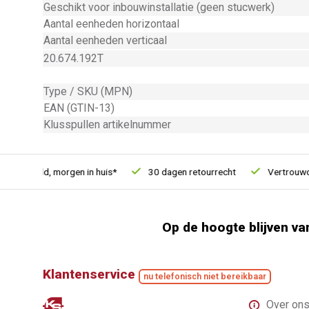
Geschikt voor inbouwinstallatie (geen stucwerk)
Aantal eenheden horizontaal
Aantal eenheden verticaal
20.674.192T
Type / SKU (MPN)
EAN (GTIN-13)
Klusspullen artikelnummer
besteld, morgen in huis*
30 dagen retourrecht
Vertrouwd on
Op de hoogte blijven va
Klantenservice
nu telefonisch niet bereikbaar
Over on