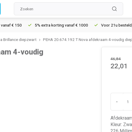
af € 150
5% extra korting vanaf € 1000
Voor 21u besteld, morg
 Brillance diepzwart
PEHA 20.674.192 T Nova afdekraam 4-voudig die
aam 4-voudig
46,84
22,01
-
Afdekraam
Kleur: Zwa
226 Milli