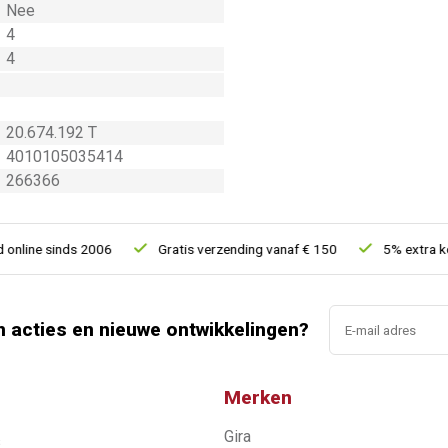
Nee
4
4
20.674.192 T
4010105035414
266366
line sinds 2006
Gratis verzending vanaf € 150
5% extra korti
n acties en nieuwe ontwikkelingen?
Merken
Gira
s