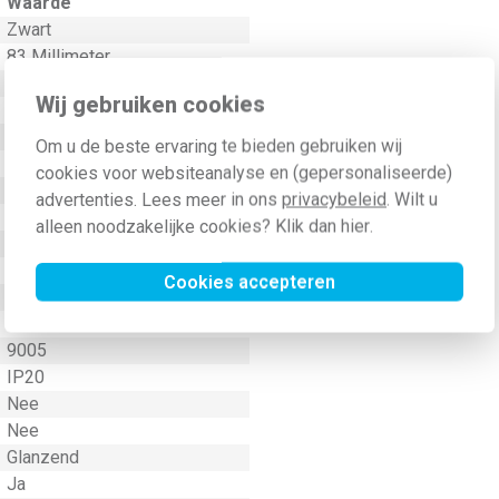
Waarde
Zwart
83 Millimeter
Ja
Wij gebruiken cookies
226 Millimeter
4
Om u de beste ervaring te bieden gebruiken wij
Nee
cookies voor websiteanalyse en (gepersonaliseerde)
Geen (onbehandeld)
advertenties. Lees meer in ons
privacybeleid
. Wilt u
Nee
alleen noodzakelijke cookies? Klik dan
hier
.
Thermoplast
Kunststof
Cookies accepteren
Klem-/schroefbevestiging
Horizontaal en verticaal
9005
IP20
Nee
Nee
Glanzend
Ja