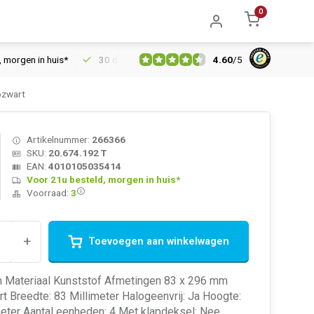
0
4.60
/
5
en in huis*
30 dagen retourrecht
Vertrouwd online sinds 200
pzwart
Artikelnummer:
266366
SKU:
20.674.192 T
EAN:
4010105035414
Voor 21u besteld, morgen in huis*
Voorraad:
3
+
Toevoegen aan winkelwagen
 Materiaal Kunststof Afmetingen 83 x 296 mm
rt Breedte: 83 Millimeter Halogeenvrij: Ja Hoogte:
meter Aantal eenheden: 4 Met klapdeksel: Nee