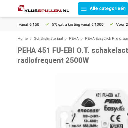
Alle categorieën
ending vanaf € 150
5% extra korting vanaf € 1000
Voor 21u be
Home
Schakelmateriaal
PEHA
PEHA Easyclick Pro draa
PEHA 451 FU-EBI O.T. schakelac
radiofrequent 2500W