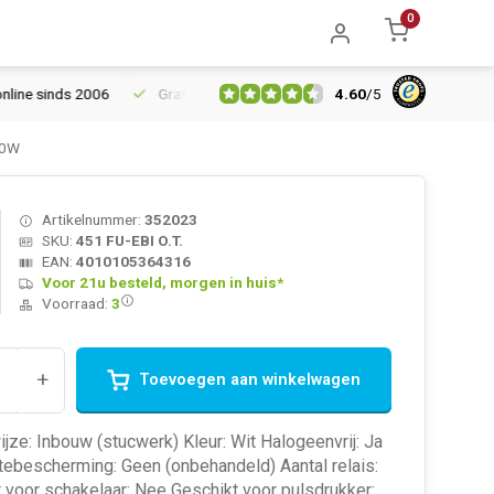
0
4.60
/
5
 sinds 2006
Gratis verzending vanaf € 150
5% extra korting v
00W
Artikelnummer:
352023
SKU:
451 FU-EBI O.T.
EAN:
4010105364316
Voor 21u besteld, morgen in huis*
Voorraad:
3
+
Toevoegen aan winkelwagen
ze: Inbouw (stucwerk) Kleur: Wit Halogeenvrij: Ja
ebescherming: Geen (onbehandeld) Aantal relais:
 voor schakelaar: Nee Geschikt voor pulsdrukker: