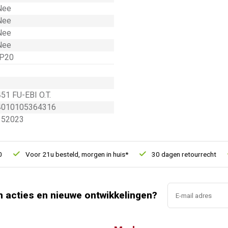
Nee
Nee
Nee
Nee
IP20
451 FU-EBI O.T.
4010105364316
352023
Voor 21u besteld, morgen in huis*
30 dagen retourrecht
n acties en nieuwe ontwikkelingen?