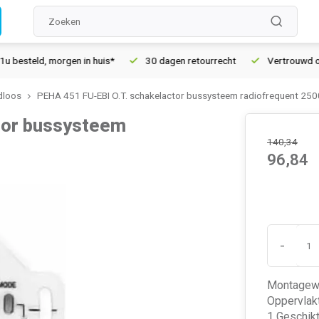
steld, morgen in huis*
30 dagen retourrecht
Vertrouwd online
dloos
PEHA 451 FU-EBI O.T. schakelactor bussysteem radiofrequent 25
tor bussysteem
140,34
96,84
-
Montagewij
Oppervlakt
1 Geschikt