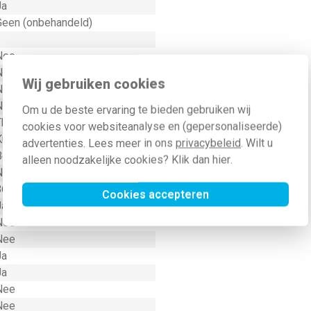
Ja
Geen (onbehandeld)
1
Nee
Nee
Wij gebruiken cookies
Nee
Nee
Om u de beste ervaring te bieden gebruiken wij
Thermoplast
cookies voor websiteanalyse en (gepersonaliseerde)
Kunststof
advertenties. Lees meer in ons
privacybeleid
. Wilt u
Bevestiging met schroef
alleen noodzakelijke cookies? Klik dan
hier
.
Nee
868 Megahertz
Cookies accepteren
Ja
Nee
Nee
Ja
Ja
Nee
Nee