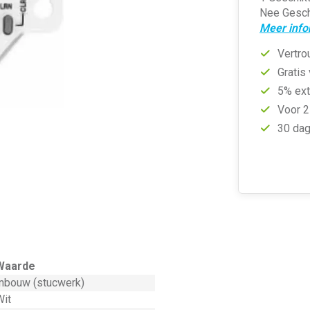
Nee Geschi
Meer info
Vertro
Gratis
5% ext
Voor 2
30 dag
Waarde
Inbouw (stucwerk)
Wit