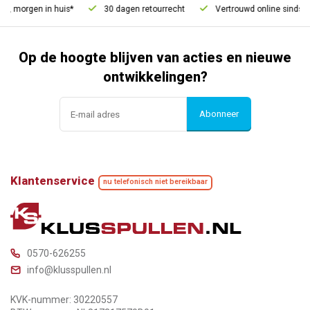
, morgen in huis*
30 dagen retourrecht
Vertrouwd online sinds 20
Op de hoogte blijven van acties en nieuwe
ontwikkelingen?
Abonneer
Klantenservice
nu telefonisch niet bereikbaar
0570-626255
info@klusspullen.nl
KVK-nummer: 30220557