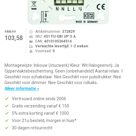
150,11
Artikelnummer:
372829
SKU:
451 FU-EBI UP O.A.
103,58
EAN:
4010105364514
Verwachte levertijd: 1-2 weken
Voorraad:
0
Montagewijze: Inbouw (stucwerk) Kleur: Wit Halogeenvrij: Ja
Oppervlaktebescherming: Geen (onbehandeld) Aantal relais: 1
Geschikt voor schakelaar: Nee Geschikt voor pulsdrukker: Nee
Geschikt voor dimmer: Nee Geschikt voor rolluiks...
Meer informatie »
Vertrouwd online sinds 2006
Gratis verzending vanaf € 150
5% extra korting vanaf € 1000
Voor 21u besteld, morgen in huis*
30 dagen retourrecht