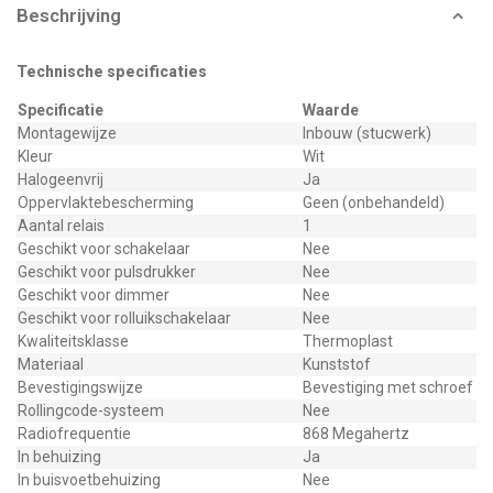
Beschrijving
Technische specificaties
Specificatie
Waarde
Montagewijze
Inbouw (stucwerk)
Kleur
Wit
Halogeenvrij
Ja
Oppervlaktebescherming
Geen (onbehandeld)
Aantal relais
1
Geschikt voor schakelaar
Nee
Geschikt voor pulsdrukker
Nee
Geschikt voor dimmer
Nee
Geschikt voor rolluikschakelaar
Nee
Kwaliteitsklasse
Thermoplast
Materiaal
Kunststof
Bevestigingswijze
Bevestiging met schroef
Rollingcode-systeem
Nee
Radiofrequentie
868 Megahertz
In behuizing
Ja
In buisvoetbehuizing
Nee