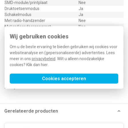
SMD-module/printplaat
Nee
Druktoetsenmodus
Ja
Schakelmodus
Ja
Met radio-handzender
Nee
Met radiocodeerapparaat
Nee
Met radioknop
Nee
Wij gebruiken cookies
Geschikt voor jaloezie-/rolluikschakelaar
Nee
Geschikt voor jaloezieschakelaar
Nee
Om u de beste ervaring te bieden gebruiken wij cookies voor
Transparant
Nee
websiteanalyse en (gepersonaliseerde) advertenties. Lees
Geschikt voor beschermingsgraad (IP)
IP20
meer in ons
privacybeleid
. Wilt u alleen noodzakelijke
451FU-EBIUPO.A.
cookies? Klik dan
hier
.
Type / SKU (MPN)
451 FU-EBI UP O.A.
Cookies accepteren
EAN (GTIN-13)
4010105364514
Klusspullen artikelnummer
372829
Gerelateerde producten