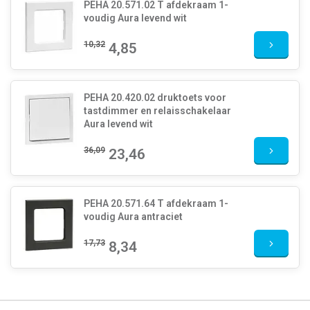
PEHA 20.571.02 T afdekraam 1-
voudig Aura levend wit
10,32
4,85
PEHA 20.420.02 druktoets voor
tastdimmer en relaisschakelaar
Aura levend wit
36,09
23,46
PEHA 20.571.64 T afdekraam 1-
voudig Aura antraciet
17,73
8,34