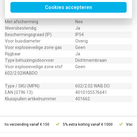
Aantal invoeren
2
Cookies accepteren
Explosiegeteste uitvoering
Nee
Dekselbevestiging
Geschroefd
Met afscherming
Nee
Weersbestendig
Ja
Beschermingsgraad (IP)
IP54
Voor buisdiameter
Overig
Voor explosieveilige zone gas
Geen
Rijgbaar
Ja
Type behuizingsdoorvoer
Dichtmembraan
Voor explosieveilige zone stof
Geen
602/2.02WABDO
Type / SKU (MPN)
602/2.02 WAB DO
EAN (GTIN-13)
4010105576641
Klusspullen artikelnummer
401662
atis verzending vanaf € 150
5% extra korting vanaf € 1000
Voor 21