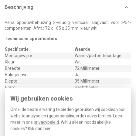
Beschrijving
Peha opbouwbehuizing 2-voudig verticaal, slagvast, voor IP54-
componenten. Afm.: 72 x 165 x 35 mm, kleur wit.
Technische specificaties
Specificatie
Waarde
Montagewijze
Wand-/plafondmontage
Kleur
Wit
Breedte
72 Millimeter
Halogeenvrij
Ja
Diepte
35 Millimeter
Vorm
Rechthoekig
Oppervlaktebescherming
Geen (onbehandeld)
Wij gebruiken cookies
Uitgerust met
Geen
Nom. isolatiespanning Ui
250 Volt
Om u de beste ervaring te bieden gebruiken wij cookies voor
Lengte
165 Millimeter
websiteanalyse en (gepersonaliseerde) advertenties. Lees
Verzegelbaar
Nee
meer in ons
privacybeleid
. Wilt u alleen noodzakelijke
Functiebehoud
Geen
cookies? Klik dan
hier
.
Materiaal
Kunststof