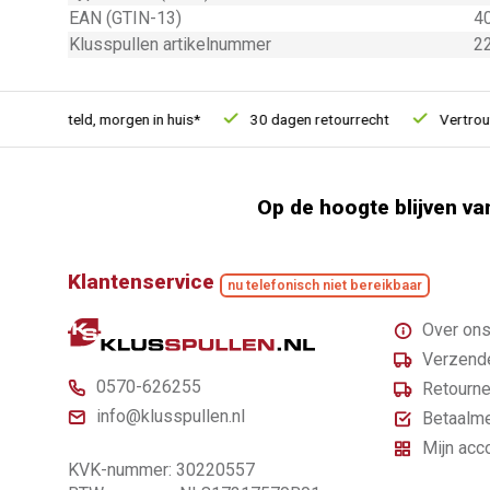
EAN (GTIN-13)
4
Klusspullen artikelnummer
2
1u besteld, morgen in huis*
30 dagen retourrecht
Vertrouwd 
Op de hoogte blijven va
Klantenservice
nu telefonisch niet bereikbaar
Over on
Verzende
0570-626255
Retourne
info@klusspullen.nl
Betaalm
Mijn acc
KVK-nummer: 30220557