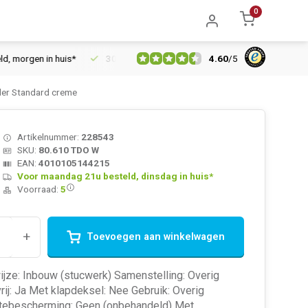
0
4.60
/
5
orgen in huis*
30 dagen retourrecht
Vertrouwd online sinds 
der Standard creme
Artikelnummer:
228543
SKU:
80.610 TDO W
EAN:
4010105144215
Voor maandag 21u besteld, dinsdag in huis*
Voorraad:
5
+
Toevoegen aan winkelwagen
jze: Inbouw (stucwerk) Samenstelling: Overig
ij: Ja Met klapdeksel: Nee Gebruik: Overig
tebescherming: Geen (onbehandeld) Met