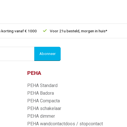
rting vanaf € 1000
Voor 21u besteld, morgen in huis*
30 dage
Abonneer
PEHA
PEHA Standard
PEHA Badora
PEHA Compacta
PEHA schakelaar
PEHA dimmer
PEHA wandcontactdoos / stopcontact