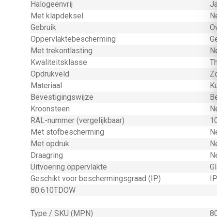
Halogeenvrij
J
Met klapdeksel
N
Gebruik
O
Oppervlaktebescherming
G
Met trekontlasting
N
Kwaliteitsklasse
T
Opdrukveld
Zo
Materiaal
K
Bevestigingswijze
B
Kroonsteen
N
RAL-nummer (vergelijkbaar)
1
Met stofbescherming
N
Met opdruk
N
Draagring
N
Uitvoering oppervlakte
G
Geschikt voor beschermingsgraad (IP)
I
80.610TDOW
Type / SKU (MPN)
8