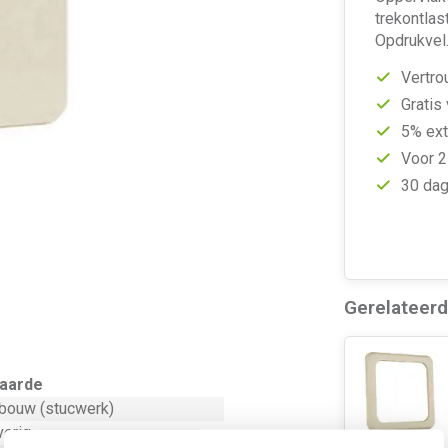
trekontlas
Opdrukvel.
Vertro
Gratis
5% ext
Voor 2
30 dag
Gerelateer
aarde
nbouw (stucwerk)
verig