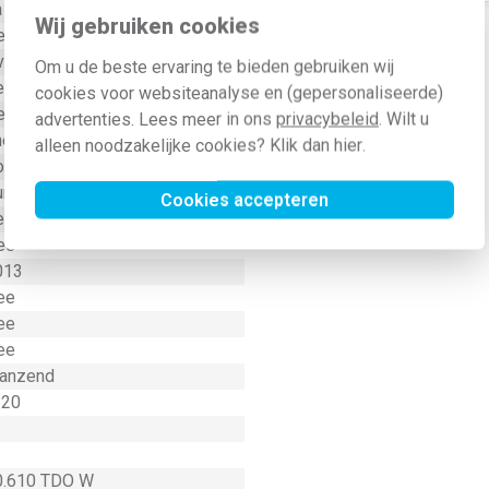
a
Wij gebruiken cookies
ee
verig
Om u de beste ervaring te bieden gebruiken wij
een (onbehandeld)
cookies voor websiteanalyse en (gepersonaliseerde)
ee
advertenties. Lees meer in ons
privacybeleid
. Wilt u
hermoplast
alleen noodzakelijke cookies? Klik dan
hier
.
nder label
unststof
Cookies accepteren
evestiging met schroef
ee
013
ee
ee
ee
lanzend
P20
0.610 TDO W