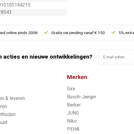
010105144215
28543
online sinds 2006
Gratis verzending vanaf € 150
5% extra ko
n acties en nieuwe ontwikkelingen?
Merken
Gira
s
Busch-Jaeger
n & leveren
Berker
ren
JUNG
ethoden
Niko
ount
PEHA