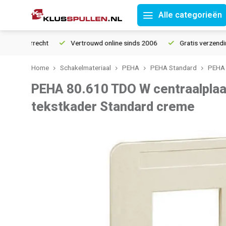
Alle categorieën
retourrecht
Vertrouwd online sinds 2006
Gratis verzending v
Home
Schakelmateriaal
PEHA
PEHA Standard
PEHA 
PEHA 80.610 TDO W centraalplaat
tekstkader Standard creme