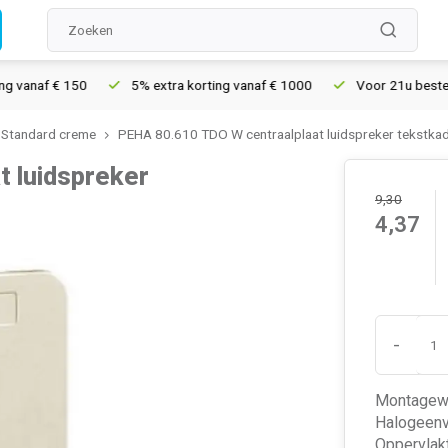
anaf € 150
5% extra korting vanaf € 1000
Voor 21u besteld, m
Standard creme
PEHA 80.610 TDO W centraalplaat luidspreker tekstka
 luidspreker
9,30
4,37
-
Montagewi
Halogeenvr
Oppervlak