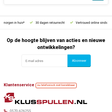
 morgen in huis*
30 dagen retourrecht
Vertrouwd online sinds 200
Op de hoogte blijven van acties en nieuwe
ontwikkelingen?
Abonneer
Klantenservice
nu telefonisch niet bereikbaar
0570-626255