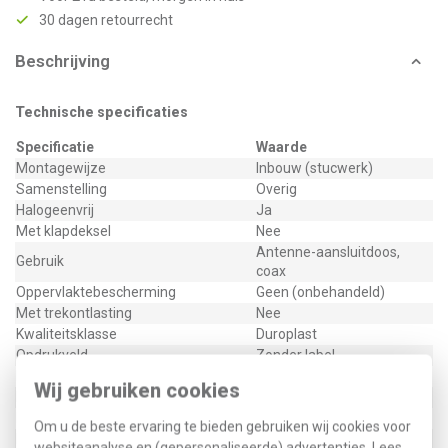
30 dagen retourrecht
Beschrijving
Technische specificaties
Specificatie
Waarde
Montagewijze
Inbouw (stucwerk)
Samenstelling
Overig
Halogeenvrij
Ja
Met klapdeksel
Nee
Antenne-aansluitdoos,
Gebruik
coax
Oppervlaktebescherming
Geen (onbehandeld)
Met trekontlasting
Nee
Kwaliteitsklasse
Duroplast
Opdrukveld
Zonder label
Materiaal
Kunststof
Wij gebruiken cookies
Bevestigingswijze
Bevestiging met schroef
Kroonsteen
Nee
Om u de beste ervaring te bieden gebruiken wij cookies voor
RAL-nummer (vergelijkbaar)
1013
websiteanalyse en (gepersonaliseerde) advertenties. Lees