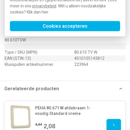
Met stofbescherming
Nee
meer in ons
privacybeleid
. Wilt u alleen noodzakelijke
Met opdruk
Nee
cookies? Klik dan
hier
.
Draagring
Nee
Uitvoering oppervlakte
Glanzend
Cookies accepteren
Geschikt voor beschermingsgraad
IP20
(IP)
80.610TVW
Type / SKU (MPN)
80.610 TV W
EAN (GTIN-13)
4010105143812
Klusspullen artikelnummer
223964
Gerelateerde producten
PEHA 80.671 W afdekraam 1-
voudig Standard creme
4,44
2,08