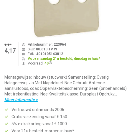
8,87
Artikelnummer:
223964
SKU:
80.610 TV W
4,17
EAN:
4010105143812
Voor maandag 21u besteld, dinsdag in huis*
Voorraad:
40
Montagewijze: Inbouw (stucwerk) Samenstelling: Overig
Halogeenvrij: Ja Met klapdeksel: Nee Gebruik: Antenne-
aansluitdoos, coax Oppervlaktebescherming: Geen (onbehandeld)
Met trekontlasting: Nee Kwaliteitsklasse: Duroplast Opdrukv...
Meer informatie »
Vertrouwd online sinds 2006
Gratis verzending vanaf € 150
5% extra korting vanaf € 1000
Voor 21u besteld, morgen in huis*