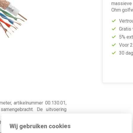
massieve b
Ohm golfw
Vertro
Gratis
5% ext
Voor 2
30 dag
ter, artikelnummer 00.130.01,
mengebracht. De uitvoering
een compacte oplossing voor
hetzelfde traject moeten lopen.
Wij gebruiken cookies