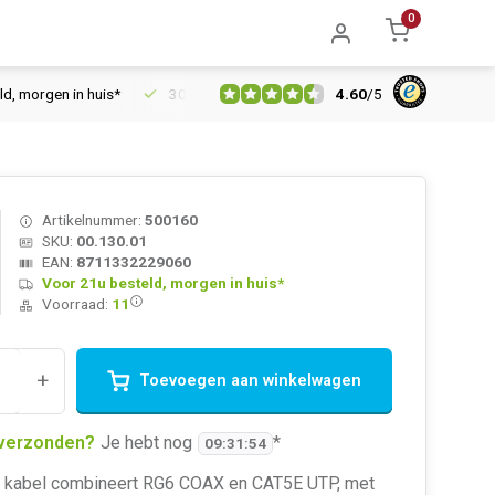
0
4.60
/
5
orgen in huis*
30 dagen retourrecht
Vertrouwd online sinds 
Artikelnummer:
500160
SKU:
00.130.01
EAN:
8711332229060
Voor 21u besteld, morgen in huis*
Voorraad:
11
+
Toevoegen aan winkelwagen
verzonden?
Je hebt nog
*
09
:
31
:
54
kabel combineert RG6 COAX en CAT5E UTP, met