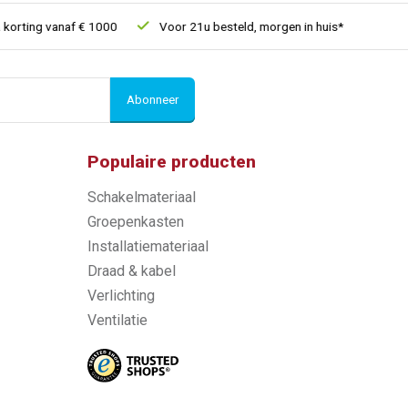
rting vanaf € 1000
Voor 21u besteld, morgen in huis*
30 dage
Abonneer
Populaire producten
Schakelmateriaal
Groepenkasten
Installatiemateriaal
Draad & kabel
Verlichting
Ventilatie