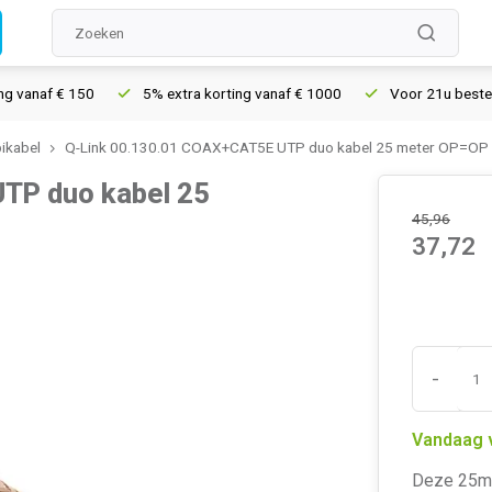
anaf € 150
5% extra korting vanaf € 1000
Voor 21u besteld, m
ikabel
Q-Link 00.130.01 COAX+CAT5E UTP duo kabel 25 meter OP=OP
TP duo kabel 25
45,96
37,72
-
Vandaag 
Deze 25m 