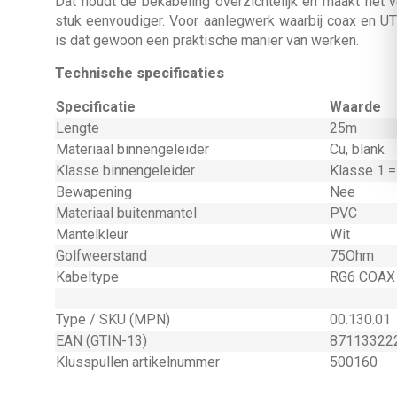
Dat houdt de bekabeling overzichtelijk en maakt het
stuk eenvoudiger. Voor aanlegwerk waarbij coax en UT
is dat gewoon een praktische manier van werken.
Technische specificaties
Specificatie
Waarde
Lengte
25m
Materiaal binnengeleider
Cu, blank
Klasse binnengeleider
Klasse 1 
Bewapening
Nee
Materiaal buitenmantel
PVC
Mantelkleur
Wit
Golfweerstand
75Ohm
Kabeltype
RG6 COAX
Type / SKU (MPN)
00.130.01
EAN (GTIN-13)
87113322
Klusspullen artikelnummer
500160