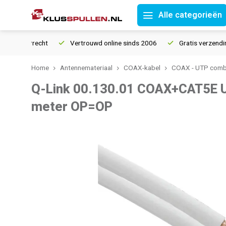
Alle categorieën
retourrecht
Vertrouwd online sinds 2006
Gratis verzending v
Home
Antennemateriaal
COAX-kabel
COAX - UTP comb
Q-Link 00.130.01 COAX+CAT5E U
meter OP=OP