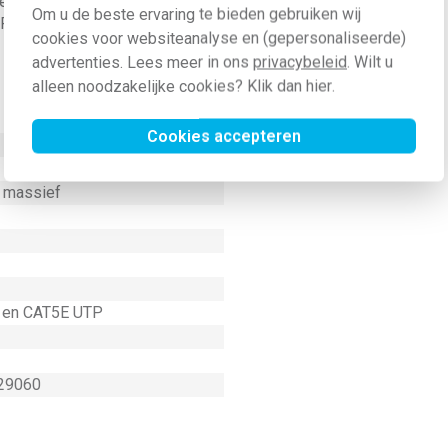
 verwerken van losse kabels een
Om u de beste ervaring te bieden gebruiken wij
P naast elkaar worden gebruikt,
cookies voor websiteanalyse en (gepersonaliseerde)
advertenties. Lees meer in ons
privacybeleid
. Wilt u
alleen noodzakelijke cookies? Klik dan
hier
.
Cookies accepteren
= massief
 en CAT5E UTP
29060