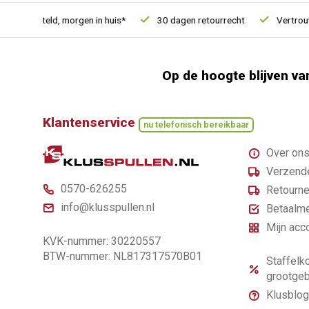
1u besteld, morgen in huis*
30 dagen retourrecht
Vertrouwd 
Op de hoogte blijven va
Klantenservice
nu telefonisch bereikbaar
Over on
Verzende
0570-626255
Retourne
info@klusspullen.nl
Betaalm
Mijn acc
KVK-nummer: 30220557
BTW-nummer: NL817317570B01
Staffelko
grootgeb
Klusblog