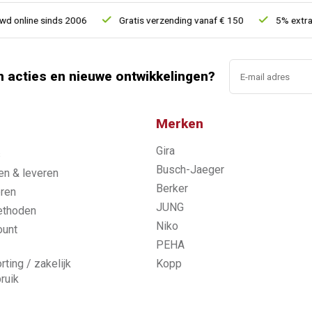
online sinds 2006
Gratis verzending vanaf € 150
5% extra ko
n acties en nieuwe ontwikkelingen?
Merken
Gira
s
Busch-Jaeger
n & leveren
Berker
ren
JUNG
ethoden
Niko
ount
PEHA
rting / zakelijk
Kopp
ruik